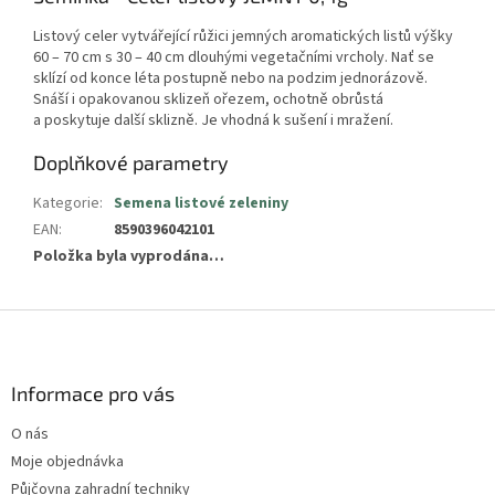
Listový celer vytvářející růžici jemných aromatických listů výšky
60 – 70 cm s 30 – 40 cm dlouhými vegetačními vrcholy. Nať se
sklízí od konce léta postupně nebo na podzim jednorázově.
Snáší i opakovanou sklizeň ořezem, ochotně obrůstá
a poskytuje další sklizně. Je vhodná k sušení i mražení.
Doplňkové parametry
Kategorie
:
Semena listové zeleniny
EAN
:
8590396042101
Položka byla vyprodána…
Z
á
p
a
Informace pro vás
t
O nás
í
Moje objednávka
Půjčovna zahradní techniky