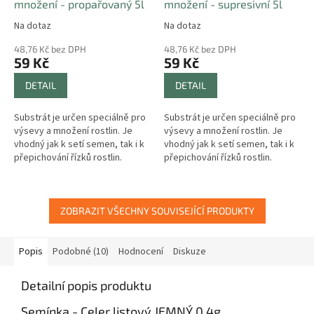
množení - propařovaný 5l
množení - supresivní 5l
Na dotaz
Na dotaz
48,76 Kč bez DPH
48,76 Kč bez DPH
59 Kč
59 Kč
DETAIL
DETAIL
Substrát je určen speciálně pro
Substrát je určen speciálně pro
výsevy a množení rostlin. Je
výsevy a množení rostlin. Je
vhodný jak k setí semen, tak i k
vhodný jak k setí semen, tak i k
přepichování řízků rostlin.
přepichování řízků rostlin.
ZOBRAZIT VŠECHNY SOUVISEJÍCÍ PRODUKTY
Popis
Podobné (10)
Hodnocení
Diskuze
Detailní popis produktu
Semínka - Celer listový JEMNÝ 0,4g