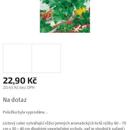
22,90 Kč
20,45 Kč bez DPH
Měrná
Na dotaz
cena:
Položka byla vyprodána…
Listový celer vytvářející růžici jemných aromatických listů výšky 60 – 70
cm s 30 – 40 cm dlouhými vegetačními vrcholy, nať je vhodná k sušení i