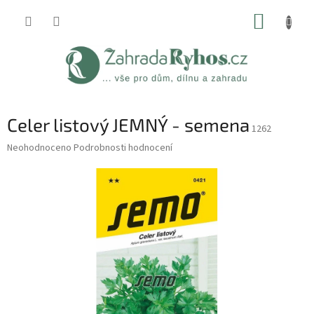
Přejít
NÁKUP
na
obsah
KOŠÍK
Celer listový JEMNÝ - semena
1262
Průměrné
Neohodnoceno
Podrobnosti hodnocení
hodnocení
produktu
je
0,0
z
5
hvězdiček.