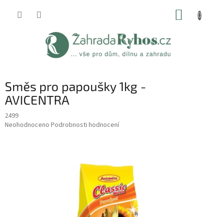
Přejít
NÁKUP
na
obsah
KOŠÍK
Směs pro papoušky 1kg -
AVICENTRA
2499
Průměrné
Neohodnoceno
Podrobnosti hodnocení
hodnocení
produktu
je
0,0
z
5
hvězdiček.