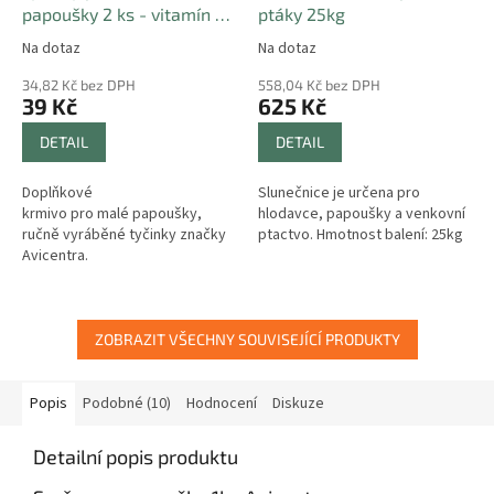
papoušky 2 ks - vitamín a
ptáky 25kg
med
Na dotaz
Na dotaz
34,82 Kč bez DPH
558,04 Kč bez DPH
39 Kč
625 Kč
DETAIL
DETAIL
Doplňkové
Slunečnice je určena pro
krmivo pro malé papoušky,
hlodavce, papoušky a venkovní
ručně vyráběné tyčinky značky
ptactvo. Hmotnost balení: 25kg
Avicentra.
ZOBRAZIT VŠECHNY SOUVISEJÍCÍ PRODUKTY
Popis
Podobné (10)
Hodnocení
Diskuze
Detailní popis produktu