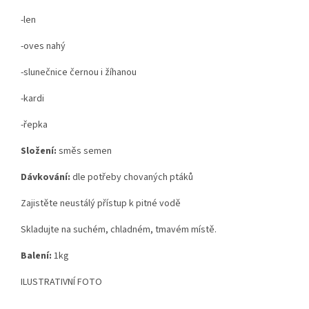
-len
-oves nahý
-slunečnice černou i žíhanou
-kardi
-řepka
Složení:
směs semen
Dávkování:
dle potřeby chovaných ptáků
Zajistěte neustálý přístup k pitné vodě
Skladujte na suchém, chladném, tmavém místě.
Balení:
1kg
ILUSTRATIVNÍ FOTO