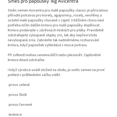
Směs pro papoušky 1kg Avicentra
Směs semen Avicentra pro malé papoušky classic je přirozenou
přírodní potravou pro korely, agapornisy, rosely, neofémy a
ostatní malé papoušky chované v zajetí. V běžném chovu není
potřeba ničím dalším krmivo pro malé papoušky doplňovat.
Krmivo podávejte v závěsných miskách pro ptáky. Pravidelně
odstraňujete vyloupané slupky zrn, tak aby nepřevrstvila
nevyloupaná zrna. Zabráníte tak nadměrnému rozhazování
krmiva, když papoušek vyhledává v misce potravu.
Při zvlhnutí mohou semena klíčit nebo plesnivět. Zaplísněné
krmivo ihned odstraňte.
I když výrobce uvádí složení na obalu, je směs semen na první
pohled v průhledném sáčku vidět:
-proso zelené
-proso žluté
-proso červené
-lesknice