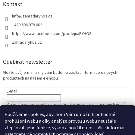
Kontakt
info
@
zahradaryhos.cz
+420 606 979 002
https://www.facebook.com/prodejnaRYHOS
zahradaryhos.cz
Odebírat newsletter
Vložte svůj e-mail a my vám budeme zasílat informace o nových
produktech na našem e-shopu.
E-mail
Vložením e-mailu souhlasíte s
podmínkami ochrany osobních údajů
Používáme cookies, abychom Vám umožnili pohodlné
PŘIHLÁSIT SE
prohlížení webu a díky analýze provozu webu neustále
zlepšovali jeho funkce, výkon a použitelnost
.
Více informací
naleznete v
Podmínkách ochrany osobních údajů
.