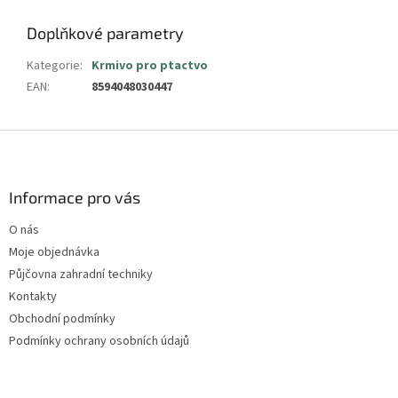
Doplňkové parametry
Kategorie
:
Krmivo pro ptactvo
EAN
:
8594048030447
Z
á
p
a
Informace pro vás
t
O nás
í
Moje objednávka
Půjčovna zahradní techniky
Kontakty
Obchodní podmínky
Podmínky ochrany osobních údajů