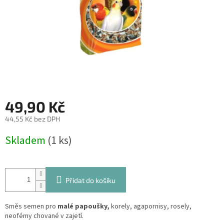
49,90 Kč
44,55 Kč bez DPH
Měrná
Skladem
(1 ks)
cena:
Přidat do košíku
Směs semen pro
malé papoušky,
korely, agapornisy, rosely,
neofémy chované v zajetí.