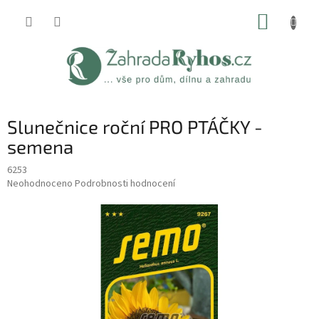
Přejít
NÁKUP
na
obsah
KOŠÍK
Slunečnice roční PRO PTÁČKY -
semena
6253
Průměrné
Neohodnoceno
Podrobnosti hodnocení
hodnocení
produktu
je
0,0
z
5
hvězdiček.