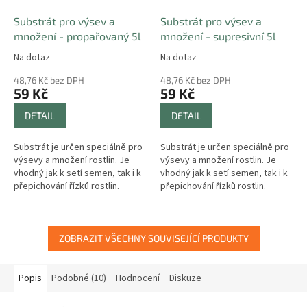
Substrát pro výsev a
Substrát pro výsev a
množení - propařovaný 5l
množení - supresivní 5l
Na dotaz
Na dotaz
48,76 Kč bez DPH
48,76 Kč bez DPH
59 Kč
59 Kč
DETAIL
DETAIL
Substrát je určen speciálně pro
Substrát je určen speciálně pro
výsevy a množení rostlin. Je
výsevy a množení rostlin. Je
vhodný jak k setí semen, tak i k
vhodný jak k setí semen, tak i k
přepichování řízků rostlin.
přepichování řízků rostlin.
ZOBRAZIT VŠECHNY SOUVISEJÍCÍ PRODUKTY
Popis
Podobné (10)
Hodnocení
Diskuze