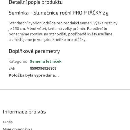
Detailní popis produktu
Semínka - Slunečnice roční PRO PTÁČKY 2g
Standardní hybridní odrůda pro produkci semen. Výška rostliny
je 150 cm. Méně větví, květ má velký průměr. Po odkvětu
ponecháme rostlinu na stanovišti, popřípadě květy usušíme
a umísťujeme je ven jako krmítko pro ptáčky.
Doplňkové parametry
Kategorie
:
Semena letniček
EAN
:
8590396926708
Položka byla vyprodána…
Z
á
p
a
Informace pro vás
t
O nás
í
Moje objednávka