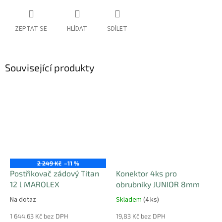
ZEPTAT SE
HLÍDAT
SDÍLET
Související produkty
Sleva
2 249 Kč
–11 %
Postřikovač zádový Titan
Konektor 4ks pro
12 l MAROLEX
obrubníky JUNIOR 8mm
Na dotaz
Skladem
(4 ks)
1 644,63 Kč bez DPH
19,83 Kč bez DPH