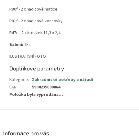
R80f - 2 x hadicové matice
R81f - 2 x hadicové koncovky
R47c - 2 x kroužek 11,3 x 2,4
Balení:
1ks
ILUSTRATIVNÍ FOTO
Doplňkové parametry
Kategorie
:
Zahradnické potřeby a nářadí
EAN
:
5904235000864
Položka byla vyprodána…
Z
á
p
a
Informace pro vás