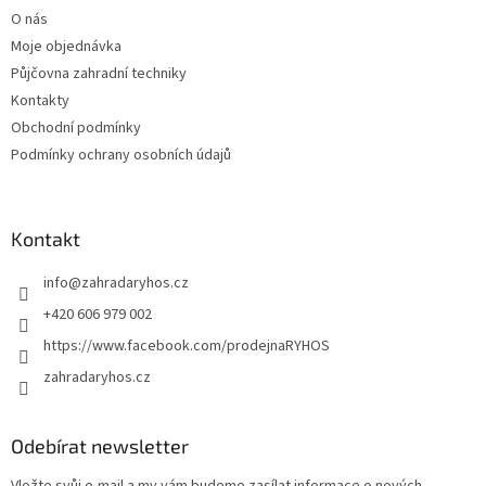
t
O nás
í
Moje objednávka
Půjčovna zahradní techniky
Kontakty
Obchodní podmínky
Podmínky ochrany osobních údajů
Kontakt
info
@
zahradaryhos.cz
+420 606 979 002
https://www.facebook.com/prodejnaRYHOS
zahradaryhos.cz
Odebírat newsletter
Vložte svůj e-mail a my vám budeme zasílat informace o nových