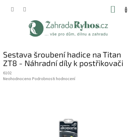
Přejít
NÁKUP
na
obsah
KOŠÍK
Sestava šroubení hadice na Titan
ZT8 - Náhradní díly k postřikovači
6102
Průměrné
Neohodnoceno
Podrobnosti hodnocení
hodnocení
produktu
je
0,0
z
5
hvězdiček.