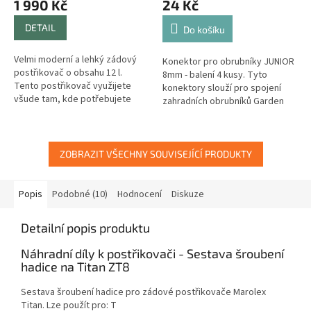
1 990 Kč
24 Kč
DETAIL
Do košíku
Velmi moderní a lehký zádový
Konektor pro obrubníky JUNIOR
postřikovač o obsahu 12 l.
8mm - balení 4 kusy. Tyto
Tento postřikovač využijete
konektory slouží pro spojení
všude tam, kde potřebujete
zahradních obrubníků Garden
stálý tlak a dostatek kapaliny.
Diamond JUNIOR. Konektory
Je vhodný k ochranným a...
jsou vhodné pro všechny barvy
a délky...
ZOBRAZIT VŠECHNY SOUVISEJÍCÍ PRODUKTY
Popis
Podobné (10)
Hodnocení
Diskuze
Detailní popis produktu
Náhradní díly k postřikovači - Sestava šroubení
hadice na Titan ZT8
Sestava šroubení hadice pro zádové postřikovače Marolex
Titan. Lze použít pro: T