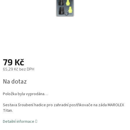
79 Kč
65,29 Kč bez DPH
Měrná
Na dotaz
cena:
Položka byla vyprodána…
Sestava šroubení hadice pro zahradní postřikovače na záda MAROLEX
Titan.
Detailní informace