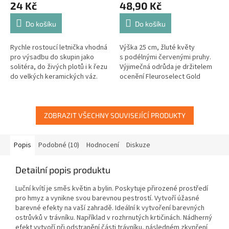
24 Kč
48,90 Kč
Do košíku
Do košíku
Rychle rostoucí letnička vhodná
Výška 25 cm, žluté květy
pro výsadbu do skupin jako
s podélnými červenými pruhy.
solitéra, do živých plotů i k řezu
Výjimečná odrůda je držitelem
do velkých keramických váz.
ocenění Fleuroselect Gold
Vyžaduje mírně suchou půdu,
Medal.
bohatou na živiny....
ZOBRAZIT VŠECHNY SOUVISEJÍCÍ PRODUKTY
Popis
Podobné (10)
Hodnocení
Diskuze
Detailní popis produktu
Luční kvítí je směs květin a bylin. Poskytuje přirozené prostředí
pro hmyz a vynikne svou barevnou pestrostí. Vytvoří úžasné
barevné efekty na vaší zahradě. Ideální k vytvoření barevných
ostrůvků v trávníku. Například v rozhrnutých krtičinách. Nádherný
efekt vytvoří při odstranění části trávníku, následném zkypření