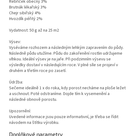
Řebříček obecný 3%
Brutnák lékařský 3%
Chejr sibiřský 4%
Hvozdík péřitý 2%
Vydatnost: 50 g až na 25 m2
Výsev:
Vyséváme rozhozem a následným lehkým zapravením do půdy.
Následně půdu utužíme. Půdu do zakořenění rostlin udržujeme
vlhkou. Ideální výsev je na jaře. Při podzimním výsevu se
výsledky dostaví v následujícím roce. V plné síle se projeví v
druhém a třetím roce po zasetí.
Údržba:
Sečeme ideálně 1 x do roka, kdy porost necháme na ploše ležet
a uschnout. Poté odstraníme. Dojde tím k vysemenění a
následné obnově porostu.
Upozornění:
Uvedené informace jsou pouze informativní, je třeba se řídit
návodem na štítku výrobku.
Doplňkové parametry