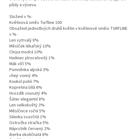
půdy a výsevu.
Složení v %:
Květinová směs Turfline 100
Obsažení jednotlivých druhů květin v květinové směsi TURFLINE
v % :
Len vytrvalý 8%
Měsíček lékařský 10%
Chrpa modrá 10%
Hadinec jitrocelovitý 1%
Mák vlčí 5%
Pomněnka alpská 3%
chejr vonný 4%
Koukol polní 7%
Kopretina bílá 6%
Hvozdík vousatý 4%
Šáter elegantní 8%
Len velkokvětý 3%
Měsíčnice roční 5%
Silenka svazčitá 1%
Ostrožka stračka 5%
Náprstník červený 2%
iberka okoličnatá 6%