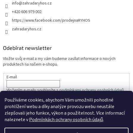
info
@
zahradaryhos.cz
+420 606 979 002
https://www.facebook.com/prodejnaRYHOS
zahradaryhos.cz
Odebírat newsletter
Vložte svůj e-mail a my vám budeme zasílat informace o nových
produktech na našem e-shopu.
E-mail
Vložením e-mailu souhlasíte s
podmínkami ochrany osobních údajů
Používáme cookies, abychom Vám umožnili pohodlné
PŘIHLÁSIT SE
prohlížení webu a díky analýze provozu webu neustále
zlepšovali jeho funkce, výkon a použitelnost
.
Více informací
naleznete v
Podmínkách ochrany osobních údajů
.
Vytvořil Shoptet