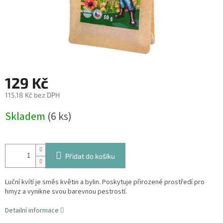
129 Kč
115,18 Kč bez DPH
Měrná
Skladem
(6 ks)
cena:
Přidat do košíku
Luční kvítí je směs květin a bylin. Poskytuje přirozené prostředí pro
hmyz a vynikne svou barevnou pestrostí.
Detailní informace