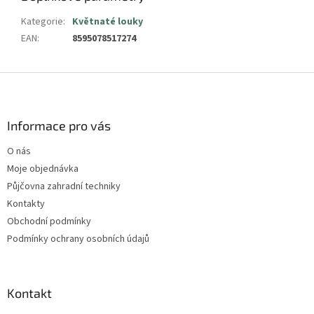
Kategorie
:
Květnaté louky
EAN
:
8595078517274
Z
á
p
a
Informace pro vás
t
O nás
í
Moje objednávka
Půjčovna zahradní techniky
Kontakty
Obchodní podmínky
Podmínky ochrany osobních údajů
Kontakt