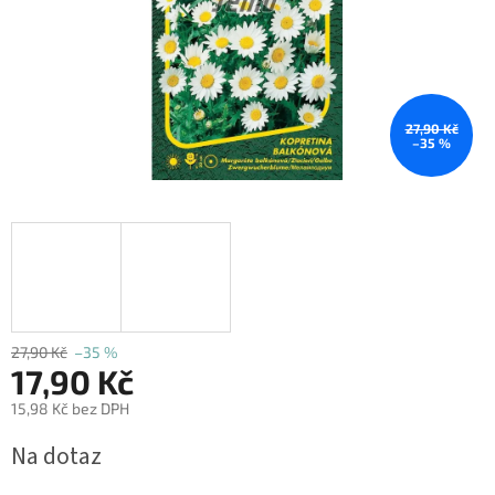
27,90 Kč
–35 %
27,90 Kč
–35 %
17,90 Kč
15,98 Kč bez DPH
Měrná
Na dotaz
cena: