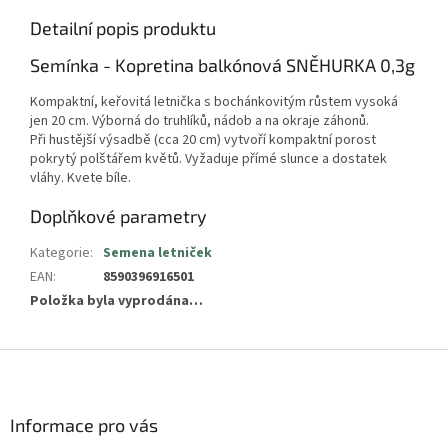
Detailní popis produktu
Semínka - Kopretina balkónová SNĚHURKA 0,3g
Kompaktní, keřovitá letnička s bochánkovitým růstem vysoká
jen 20 cm. Výborná do truhlíků, nádob a na okraje záhonů.
Při hustější výsadbě (cca 20 cm) vytvoří kompaktní porost
pokrytý polštářem květů. Vyžaduje přímé slunce a dostatek
vláhy. Kvete bíle.
Doplňkové parametry
Kategorie
:
Semena letniček
EAN
:
8590396916501
Položka byla vyprodána…
Z
á
p
a
Informace pro vás
t