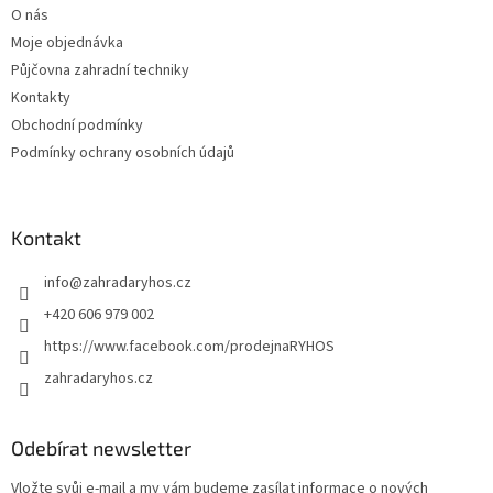
O nás
í
Moje objednávka
Půjčovna zahradní techniky
Kontakty
Obchodní podmínky
Podmínky ochrany osobních údajů
Kontakt
info
@
zahradaryhos.cz
+420 606 979 002
https://www.facebook.com/prodejnaRYHOS
zahradaryhos.cz
Odebírat newsletter
Vložte svůj e-mail a my vám budeme zasílat informace o nových