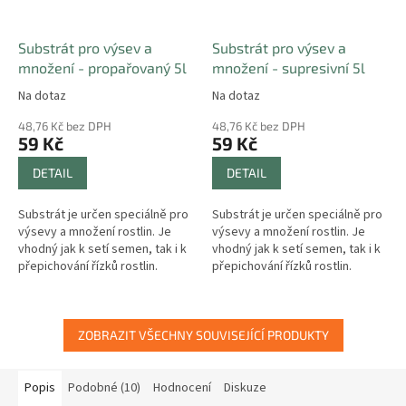
Substrát pro výsev a
Substrát pro výsev a
množení - propařovaný 5l
množení - supresivní 5l
Na dotaz
Na dotaz
48,76 Kč bez DPH
48,76 Kč bez DPH
59 Kč
59 Kč
DETAIL
DETAIL
Substrát je určen speciálně pro
Substrát je určen speciálně pro
výsevy a množení rostlin. Je
výsevy a množení rostlin. Je
vhodný jak k setí semen, tak i k
vhodný jak k setí semen, tak i k
přepichování řízků rostlin.
přepichování řízků rostlin.
ZOBRAZIT VŠECHNY SOUVISEJÍCÍ PRODUKTY
Popis
Podobné (10)
Hodnocení
Diskuze