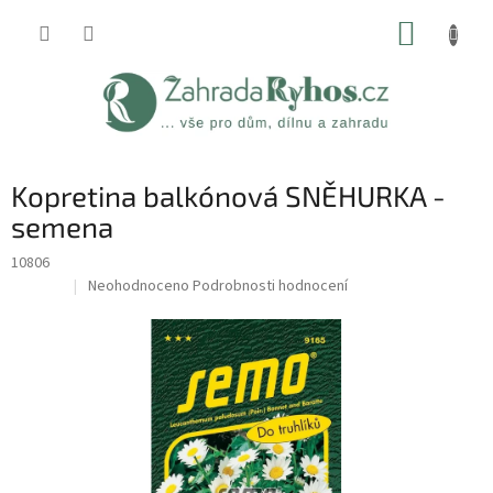
Přejít
NÁKUP
na
obsah
KOŠÍK
Kopretina balkónová SNĚHURKA -
semena
10806
Průměrné
Neohodnoceno
Podrobnosti hodnocení
Sleva
hodnocení
produktu
je
0,0
z
5
hvězdiček.