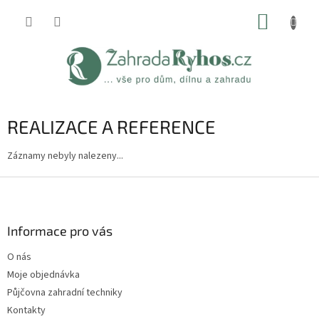
Přejít
NÁKUP
na
obsah
KOŠÍK
REALIZACE A REFERENCE
Záznamy nebyly nalezeny...
Z
á
p
a
Informace pro vás
t
O nás
í
Moje objednávka
Půjčovna zahradní techniky
Kontakty