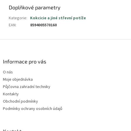
Doplňkové parametry
Kategorie
:
Kokcicie a jiné střevní potíže
EAN
:
8594005570160
Z
á
p
a
Informace pro vás
t
O nás
í
Moje objednávka
Půjčovna zahradní techniky
Kontakty
Obchodní podmínky
Podmínky ochrany osobních údajů