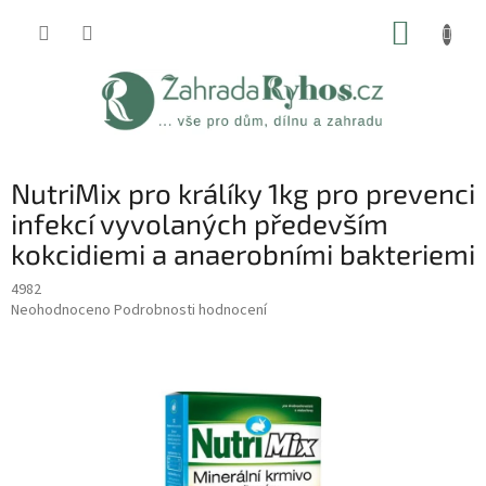
Přejít
NÁKUP
na
obsah
KOŠÍK
NutriMix pro králíky 1kg pro prevenci
infekcí vyvolaných především
kokcidiemi a anaerobními bakteriemi
4982
Průměrné
Neohodnoceno
Podrobnosti hodnocení
hodnocení
produktu
je
0,0
z
5
hvězdiček.