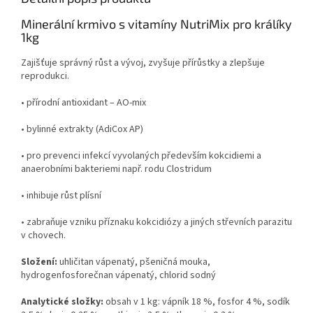
Minerální krmivo s vitamíny NutriMix pro králíky
1kg
Zajišťuje správný růst a vývoj, zvyšuje přírůstky a zlepšuje
reprodukci.
• přírodní antioxidant – AO-mix
• bylinné extrakty (AdiCox AP)
• pro prevenci infekcí vyvolaných především kokcidiemi a
anaerobními bakteriemi např. rodu Clostridum
• inhibuje růst plísní
• zabraňuje vzniku příznaku kokcidiózy a jiných střevních parazitu
v chovech.
Složení:
uhličitan vápenatý, pšeničná mouka,
hydrogenfosforečnan vápenatý, chlorid sodný
Analytické složky:
obsah v 1 kg: vápník 18 %, fosfor 4 %, sodík