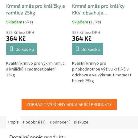
Krmná směs pro králíčky a
Krmná směs pro králíky
ramlice 25kg
KKV, obsahuje
antikokcidiostatika 25kg
Skladem
(6 ks)
Skladem
(13 ks)
325 Kč bez DPH
325 Kč bez DPH
364 Kč
364 Kč
Do košíku
Do košíku
Kvalitní krmivo pro výkrm ramlic
Kvalitní krmivo pro
a králíčků. Hmotnost balení:
plnohodnotnou výživu králíků v
25kg
odchovu a ve výkrmu. Hmotnost
balení: 25kg
ZOBRAZIT VŠECHNY SOUVISEJÍCÍ PRODUKTY
Popis
Podobné (7)
Hodnocení
Diskuze
Detailní popis produktu