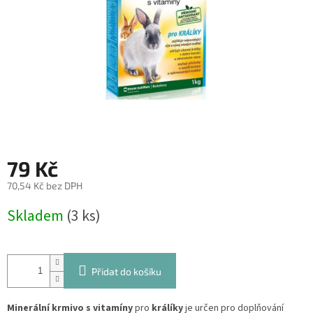
79 Kč
70,54 Kč bez DPH
Měrná
Skladem
(3 ks)
cena:
Přidat do košíku
Minerální krmivo s vitamíny
pro
králíky
je určen pro doplňování