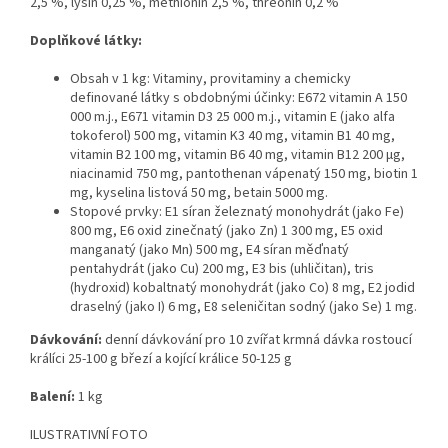
2,5 %, lysin 0,25 %, methionin 2,5 %, threonin 0,2 %
Doplňkové látky:
Obsah v 1 kg: Vitaminy, provitaminy a chemicky
definované látky s obdobnými účinky: E672 vitamin A 150
000 m.j., E671 vitamin D3 25 000 m.j., vitamin E (jako alfa
tokoferol) 500 mg, vitamin K3 40 mg, vitamin B1 40 mg,
vitamin B2 100 mg, vitamin B6 40 mg, vitamin B12 200 μg,
niacinamid 750 mg, pantothenan vápenatý 150 mg, biotin 1
mg, kyselina listová 50 mg, betain 5000 mg.
Stopové prvky: E1 síran železnatý monohydrát (jako Fe)
800 mg, E6 oxid zinečnatý (jako Zn) 1 300 mg, E5 oxid
manganatý (jako Mn) 500 mg, E4 síran měďnatý
pentahydrát (jako Cu) 200 mg, E3 bis (uhličitan), tris
(hydroxid) kobaltnatý monohydrát (jako Co) 8 mg, E2 jodid
draselný (jako I) 6 mg, E8 seleničitan sodný (jako Se) 1 mg.
Dávkování:
denní dávkování pro 10 zvířat krmná dávka rostoucí
králíci 25-100 g březí a kojící králice 50-125 g
Balení:
1 kg
ILUSTRATIVNÍ FOTO