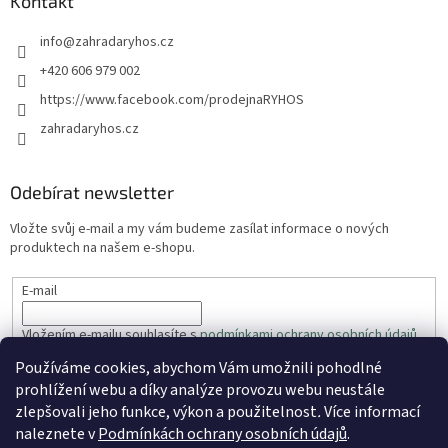
Kontakt
info
@
zahradaryhos.cz
+420 606 979 002
https://www.facebook.com/prodejnaRYHOS
zahradaryhos.cz
Odebírat newsletter
Vložte svůj e-mail a my vám budeme zasílat informace o nových
produktech na našem e-shopu.
E-mail
Vložením e-mailu souhlasíte s
podmínkami ochrany osobních údajů
Používáme cookies, abychom Vám umožnili pohodlné
PŘIHLÁSIT SE
prohlížení webu a díky analýze provozu webu neustále
zlepšovali jeho funkce, výkon a použitelnost
.
Více informací
naleznete v
Podmínkách ochrany osobních údajů
.