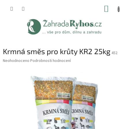
Přejít
NÁKUP
na
obsah
KOŠÍK
Krmná směs pro krůty KR2 25kg
452
Průměrné
Neohodnoceno
Podrobnosti hodnocení
hodnocení
produktu
je
0,0
z
5
hvězdiček.