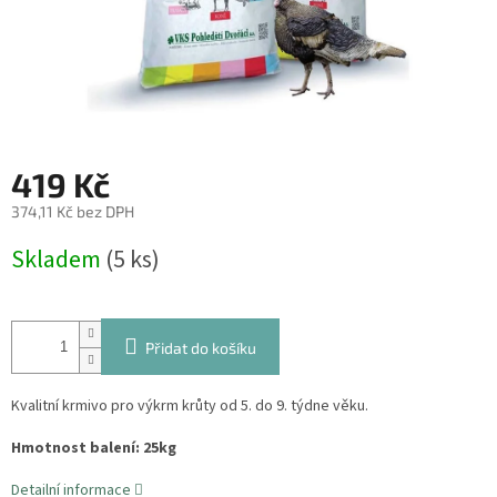
419 Kč
374,11 Kč bez DPH
Měrná
Skladem
(5 ks)
cena:
Přidat do košíku
Kvalitní krmivo pro výkrm krůty od 5. do 9. týdne věku.
Hmotnost balení: 25kg
Detailní informace