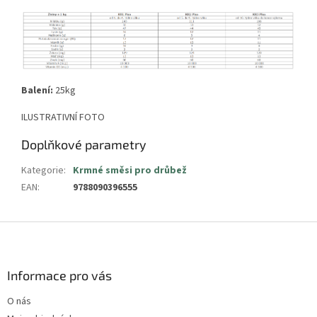
Balení:
25kg
ILUSTRATIVNÍ FOTO
Doplňkové parametry
Kategorie
:
Krmné směsi pro drůbež
EAN
:
9788090396555
Z
á
p
a
Informace pro vás
t
O nás
í