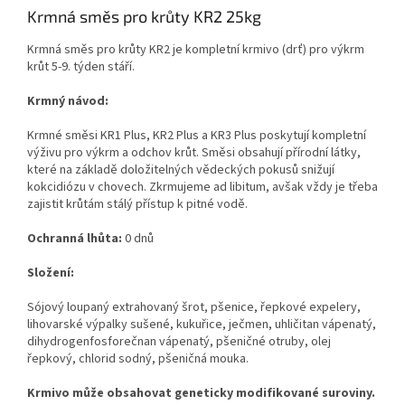
Krmná směs pro krůty KR2 25kg
Krmná směs pro krůty KR2 je kompletní krmivo (drť) pro výkrm
krůt 5-9. týden stáří.
Krmný návod:
Krmné směsi KR1 Plus, KR2 Plus a KR3 Plus poskytují kompletní
výživu pro výkrm a odchov krůt. Směsi obsahují přírodní látky,
které na základě doložitelných vědeckých pokusů snižují
kokcidiózu v chovech. Zkrmujeme ad libitum, avšak vždy je třeba
zajistit krůtám stálý přístup k pitné vodě.
Ochranná lhůta:
0 dnů
Složení:
Sójový loupaný extrahovaný šrot, pšenice, řepkové expelery,
lihovarské výpalky sušené, kukuřice, ječmen, uhličitan vápenatý,
dihydrogenfosforečnan vápenatý, pšeničné otruby, olej
řepkový, chlorid sodný, pšeničná mouka.
Krmivo může obsahovat geneticky modifikované suroviny.