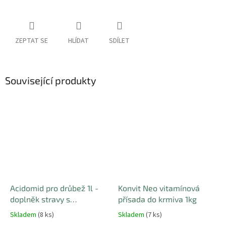
ZEPTAT SE
HLÍDAT
SDÍLET
Související produkty
Acidomid pro drůbež 1l -
Konvit Neo vitamínová
doplněk stravy s
přísada do krmiva 1kg
preventivními účinky proti
Skladem
(8 ks)
Skladem
(7 ks)
množení bakterií, plísní a