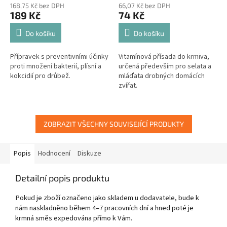
kokcidií
168,75 Kč bez DPH
66,07 Kč bez DPH
189 Kč
74 Kč
Do košíku
Do košíku
Přípravek s preventivními účinky
Vitamínová přísada do krmiva,
proti množení bakterií, plísní a
určená především pro selata a
kokcidií pro drůbež.
mláďata drobných domácích
zvířat.
ZOBRAZIT VŠECHNY SOUVISEJÍCÍ PRODUKTY
Popis
Hodnocení
Diskuze
Detailní popis produktu
Pokud je zboží označeno jako skladem u dodavatele, bude k
nám naskladněno během 4–7 pracovních dní a hned poté je
krmná směs expedována přímo k Vám.