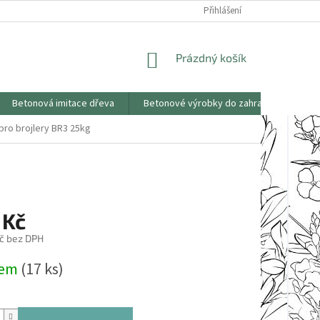
KONTAKTY
OBCHODNÍ PODMÍNKY
PODMÍNKY OCHRANY OSOBNÍCH
Přihlášení
NÁKUPNÍ
Prázdný košík
KOŠÍK
Betonová imitace dřeva
Betonové výrobky do zahrad
Saze
ro brojlery BR3 25kg
 Kč
č bez DPH
dem
(17 ks)