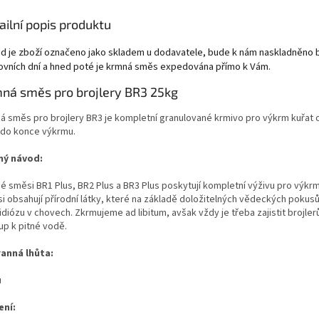
ailní popis produktu
d je zboží označeno jako skladem u dodavatele, bude k nám naskladněno
ovních dní a hned poté je krmná směs expedována přímo k Vám.
ná směs pro brojlery BR3 25kg
á směs pro brojlery BR3 je kompletní granulované krmivo pro výkrm kuřat 
í do konce výkrmu.
ý návod:
é směsi BR1 Plus, BR2 Plus a BR3 Plus poskytují kompletní výživu pro výkrm
i obsahují přírodní látky, které na základě doložitelných vědeckých pokusů 
diózu v chovech. Zkrmujeme ad libitum, avšak vždy je třeba zajistit brojler
up k pitné vodě.
anná lhůta:
ů
ení: