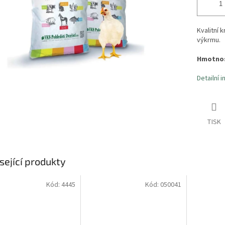
Kvalitní 
výkrmu.
Hmotnos
Detailní 
TISK
sející produkty
Kód:
4445
Kód:
050041