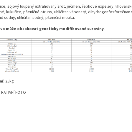
ice, sójový loupaný extrahovaný šrot, ječmen, řepkové expelery, lihovarsk
né, kukuřice, pšeničné otruby, uhličitan vápenatý, dihydrogenfosforečnan 
id sodný, uhličitan sodný, pšeničná mouka.
vo může obsahovat geneticky modifikované suroviny.
ní:
25kg
TRATIVNÍ FOTO