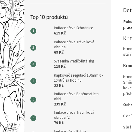
Det
Top 10 produktů
Poku
prac
Imitace dřeva Schodnice
619 Kč
Krm
Imitace dřeva Trávníková
obruba II.
Krmn
69 Kč
stář
Svazenka vratičolistá 1kg
Krmn
119 Kč
Kapkovač s regulací 150mm 0 -
Krmn
10 litrů za hodinu
Směs
22 Kč
kokci
příst
Imitace dřeva Bazénový lem
oblý
239 Kč
Ochr
Imitace dřeva Trávníková
0 dn
obruba IV.
79 Kč
Slož
Imitace dřeva Prkno