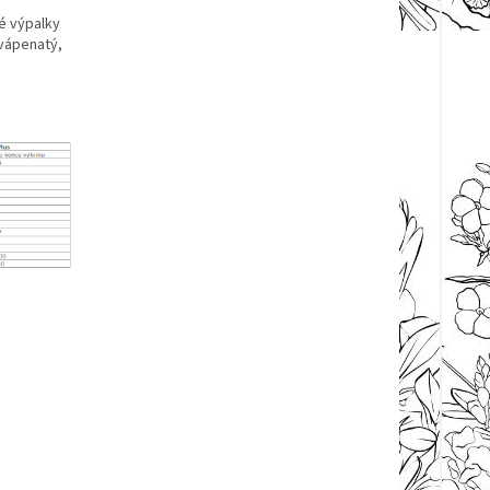
é výpalky
vápenatý,