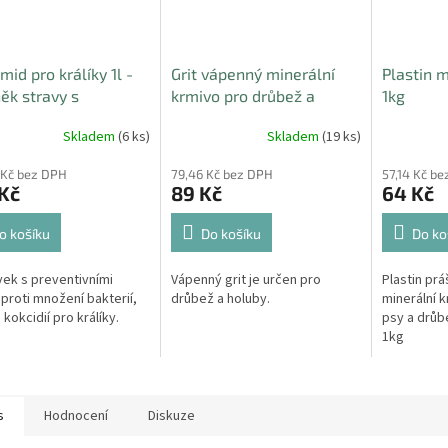
mid pro králíky 1l -
Grit vápenný minerální
Plastin m
ěk stravy s
krmivo pro drůbež a
1kg
ntivními účinky proti
holuby 3kg pro kvalitu
Skladem
(6 ks)
Skladem
(19 ks)
ní bakterií, plísní a
skořápek a kostní tkáně
dií
 Kč bez DPH
79,46 Kč bez DPH
57,14 Kč b
Kč
89 Kč
64 Kč
o košíku
Do košíku
Do ko
vek s preventivními
Vápenný grit je určen pro
Plastin pr
 proti množení bakterií,
drůbež a holuby.
minerální k
a kokcidií pro králíky.
psy a drůb
1kg
s
Hodnocení
Diskuze