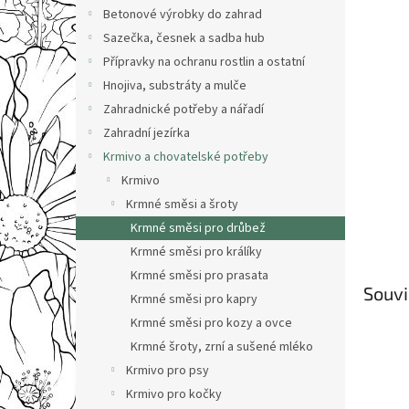
n
Betonové výrobky do zahrad
e
Sazečka, česnek a sadba hub
l
Přípravky na ochranu rostlin a ostatní
Hnojiva, substráty a mulče
Zahradnické potřeby a nářadí
Zahradní jezírka
Krmivo a chovatelské potřeby
Krmivo
Krmné směsi a šroty
Krmné směsi pro drůbež
Krmné směsi pro králíky
Krmné směsi pro prasata
Souvi
Krmné směsi pro kapry
Krmné směsi pro kozy a ovce
Krmné šroty, zrní a sušené mléko
Krmivo pro psy
Krmivo pro kočky