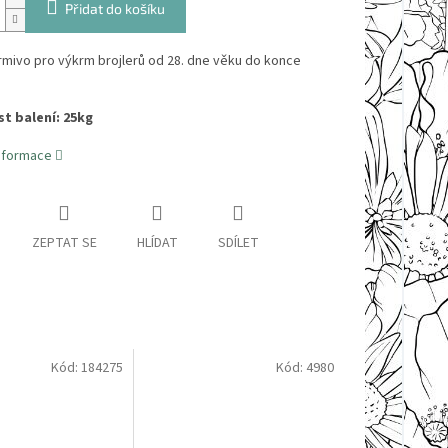
Přidat do košíku
krmivo pro výkrm brojlerů od 28. dne věku do konce
t balení: 25kg
informace
ZEPTAT SE
HLÍDAT
SDÍLET
Kód:
184275
Kód:
4980