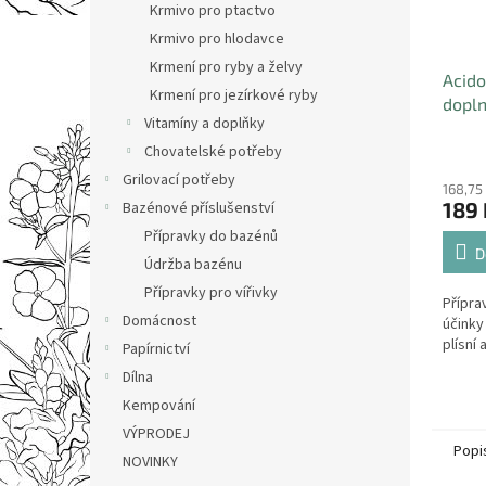
Krmivo pro ptactvo
Krmivo pro hlodavce
Krmení pro ryby a želvy
Acido
Krmení pro jezírkové ryby
dopln
Vitamíny a doplňky
preve
Chovatelské potřeby
množe
kokci
Grilovací potřeby
168,75
189 
Bazénové příslušenství
Přípravky do bazénů
D
Údržba bazénu
Přípravky pro vířivky
Přípra
Domácnost
účinky
plísní 
Papírnictví
Dílna
Kempování
VÝPRODEJ
Popi
NOVINKY