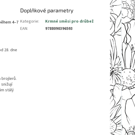
Doplňkové parametry
Kategorie
:
Krmné směsi pro drůbež
 během 4–7
EAN
:
9788090396593
od 28. dne
 brojlerů.
snižují
ům stálý