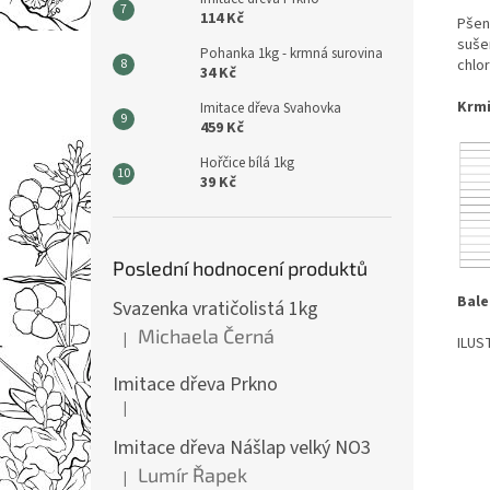
114 Kč
Pšen
suše
Pohanka 1kg - krmná surovina
chlor
34 Kč
Krmi
Imitace dřeva Svahovka
459 Kč
Hořčice bílá 1kg
39 Kč
Poslední hodnocení produktů
Bale
Svazenka vratičolistá 1kg
Michaela Černá
|
ILUS
Hodnocení produktu je 5 z 5 hvězdiček.
Imitace dřeva Prkno
|
Hodnocení produktu je 5 z 5 hvězdiček.
Imitace dřeva Nášlap velký NO3
Lumír Řapek
|
Hodnocení produktu je 5 z 5 hvězdiček.