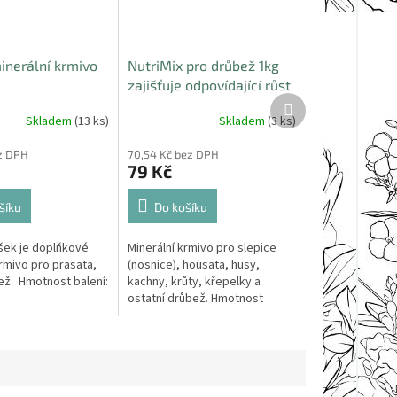
inerální krmivo
NutriMix pro drůbež 1kg
zajišťuje odpovídající růst
Další
a vývoj mladých zvířat
produkt
Skladem
(13 ks)
Skladem
(3 ks)
ez DPH
70,54 Kč bez DPH
79 Kč
šíku
Do košíku
ášek je doplňkové
Minerální krmivo pro slepice
rmivo pro prasata,
(nosnice), housata, husy,
ež. Hmotnost balení:
kachny, krůty, křepelky a
ostatní drůbež. Hmotnost
balení: 1kg