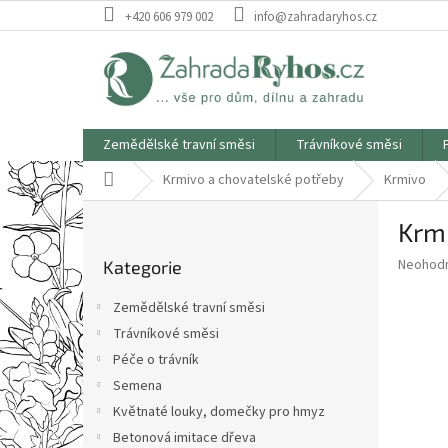
Přejít
+420 606 979 002
info@zahradaryhos.cz
na
obsah
Zemědělské travní směsi
Trávníkové směsi
Domů
Krmivo a chovatelské potřeby
Krmivo
P
Krm
o
Přeskočit
s
Průměr
Neohod
Kategorie
kategorie
t
hodnoce
r
produkt
Zemědělské travní směsi
a
je
Trávníkové směsi
0,0
n
z
Péče o trávník
n
5
í
Semena
hvězdič
p
Květnaté louky, domečky pro hmyz
a
Betonová imitace dřeva