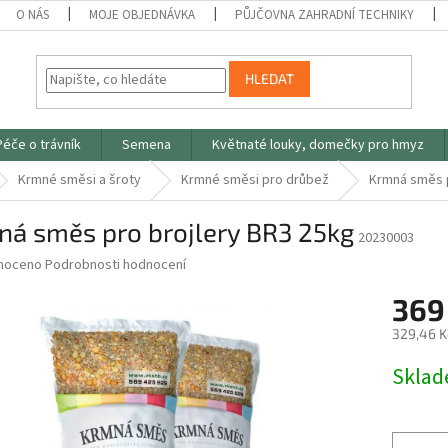
O NÁS
MOJE OBJEDNÁVKA
PŮJČOVNA ZAHRADNÍ TECHNIKY
HLEDAT
Péče o trávník
Semena
Květnaté louky, domečky pro hmyz
Krmné směsi a šroty
Krmné směsi pro drůbež
Krmná směs p
ná směs pro brojlery BR3 25kg
20230003
né
noceno
Podrobnosti hodnocení
ní
369
u
329,46 K
Měrná
Skla
cena:
ek.