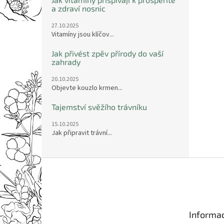
a zdraví nosnic
27.10.2025
Vitamíny jsou klíčov...
Jak přivést zpěv přírody do vaší
zahrady
20.10.2025
Objevte kouzlo krmen...
Tajemství svěžího trávníku
15.10.2025
Jak připravit trávní...
Z
á
p
a
t
Informac
í