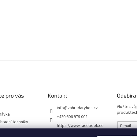
e pro vás
Kontakt
Odebíra
Vložte svů
info
@
zahradaryhos.cz
produktech
návka
+420 606 979 002
hradní techniky
https://www.facebook.co
E-mail
m/prodejnaRYHOS