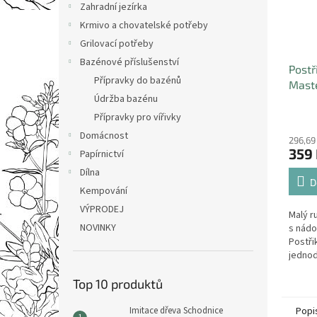
Zahradní jezírka
Krmivo a chovatelské potřeby
Grilovací potřeby
Bazénové příslušenství
Postř
Přípravky do bazénů
Maste
Údržba bazénu
MAR
Přípravky pro vířivky
Domácnost
296,69
359
Papírnictví
Dílna
D
Kempování
VÝPRODEJ
Malý r
NOVINKY
s nádo
Postři
jednod
Top 10 produktů
Popi
Imitace dřeva Schodnice