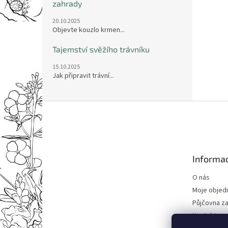
zahrady
20.10.2025
Objevte kouzlo krmen...
Tajemství svěžího trávníku
15.10.2025
Jak připravit trávní...
Z
á
p
a
t
Informac
í
O nás
Moje objed
Půjčovna za
Kontakty