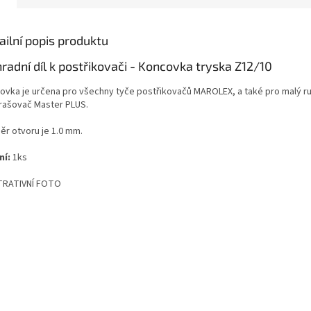
ailní popis produktu
radní díl k postřikovači - Koncovka tryska Z12/10
ovka je určena pro všechny tyče postřikovačů MAROLEX, a také pro malý ru
rašovač Master PLUS.
ěr otvoru je 1.0 mm.
ní:
1ks
TRATIVNÍ FOTO