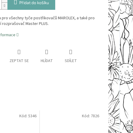
Přidat do košíku
 pro všechny tyče postřikovačů MAROLEX, a také pro
ní rozprašovač Master PLUS.
informace
ZEPTAT SE
HLÍDAT
SDÍLET
Kód:
5346
Kód:
7826
Sleva