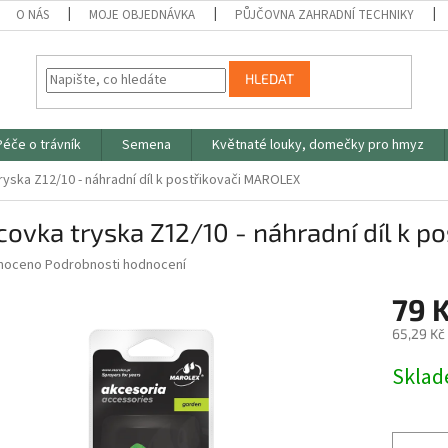
O NÁS
MOJE OBJEDNÁVKA
PŮJČOVNA ZAHRADNÍ TECHNIKY
HLEDAT
Péče o trávník
Semena
Květnaté louky, domečky pro hmyz
yska Z12/10 - náhradní díl k postřikovači MAROLEX
ovka tryska Z12/10 - náhradní díl k 
né
noceno
Podrobnosti hodnocení
ní
79 
u
65,29 Kč
Měrná
Skla
cena:
ek.