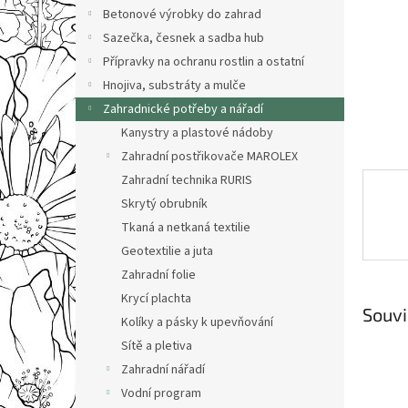
n
Betonové výrobky do zahrad
e
Sazečka, česnek a sadba hub
l
Přípravky na ochranu rostlin a ostatní
Hnojiva, substráty a mulče
Zahradnické potřeby a nářadí
Kanystry a plastové nádoby
Zahradní postřikovače MAROLEX
Zahradní technika RURIS
Skrytý obrubník
Tkaná a netkaná textilie
Geotextilie a juta
Zahradní folie
Krycí plachta
Souvi
Kolíky a pásky k upevňování
Sítě a pletiva
Zahradní nářadí
Vodní program