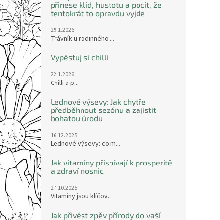
přinese klid, hustotu a pocit, že
tentokrát to opravdu vyjde
29.1.2026
Trávník u rodinného ...
Vypěstuj si chilli
22.1.2026
Chilli a p...
Lednové výsevy: Jak chytře
předběhnout sezónu a zajistit
bohatou úrodu
16.12.2025
Lednové výsevy: co m...
Jak vitamíny přispívají k prosperitě
a zdraví nosnic
27.10.2025
Vitamíny jsou klíčov...
Jak přivést zpěv přírody do vaší