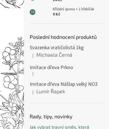
24 Kč
Křídelní spona + 1 hřebíček
9 Kč
Poslední hodnocení produktů
Svazenka vratičolistá 1kg
Michaela Černá
|
Hodnocení produktu je 5 z 5 hvězdiček.
Imitace dřeva Prkno
|
Hodnocení produktu je 5 z 5 hvězdiček.
Imitace dřeva Nášlap velký NO3
Lumír Řapek
|
Hodnocení produktu je 5 z 5 hvězdiček.
Rady, tipy, novinky
Jak vybrat travní směs, která