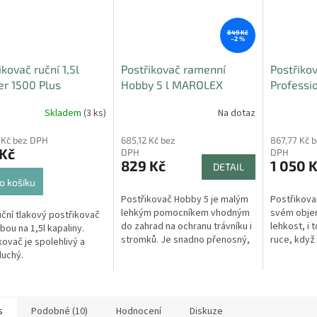
849 Kč
–2 %
ikovač ruční 1,5l
Postřikovač ramenní
Postřiko
r 1500 Plus
Hobby 5 l MAROLEX
Professi
OLEX
Skladem
(3 ks)
Na dotaz
 Kč bez DPH
685,12 Kč bez
867,77 Kč 
 Kč
DPH
DPH
829 Kč
1 050 
DETAIL
o košíku
Postřikovač Hobby 5 je malým
Postřikova
lehkým pomocníkem vhodným
svém objemu
uční tlakový postřikovač
do zahrad na ochranu trávníku i
lehkost, i t
bou na 1,5l kapaliny.
stromků. Je snadno přenosný,
ruce, když
kovač je spolehlivý a
vyrobený z kvalitních materiálů.
Přenášení 
uchý.
Vybaven je tyčí dlouhou 50...
madlu a po
problém....
s
Podobné (10)
Hodnocení
Diskuze