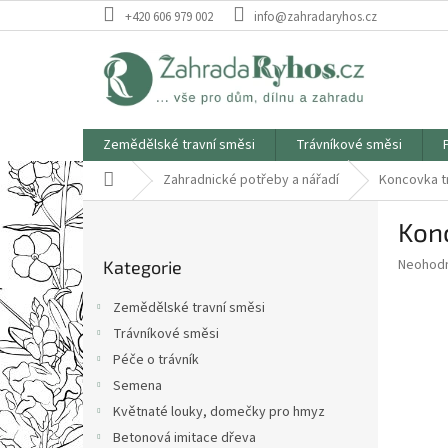
Přejít
+420 606 979 002
info@zahradaryhos.cz
na
obsah
Zemědělské travní směsi
Trávníkové směsi
Domů
Zahradnické potřeby a nářadí
Koncovka tr
P
Konc
o
Přeskočit
s
Průměr
Neohod
Kategorie
kategorie
t
hodnoce
r
produkt
Zemědělské travní směsi
a
je
Trávníkové směsi
0,0
n
z
Péče o trávník
n
5
í
Semena
hvězdič
p
Květnaté louky, domečky pro hmyz
a
Betonová imitace dřeva