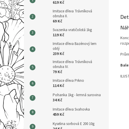
619 Kč
Imitace dřeva Trávníková
Det
obruba II.
69 Kč
Náh
Svazenka vratičolistá 1kg
119 Kč
Konc
rozp
Imitace dřeva Bazénový lem
oblý
239 Kč
Prům
Imitace dřeva Trávníková
Bale
obruba IV.
79 Kč
ILUS
Imitace dřeva Prkno
114 Kč
Pohanka 1kg - krmná surovina
34 Kč
Imitace dřeva Svahovka
459 Kč
Kyselina sorbová E 200 10g