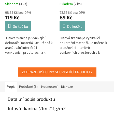
Skladem
(3 ks)
Skladem
(2 ks)
98,35 Kč bez DPH
73,55 Kč bez DPH
119 Kč
89 Kč
Do košíku
Do košíku
Jutová tkanina je vynikající
Jutová tkanina je vynikající
dekorační materiál. Je určená k
dekorační materiál. Je určená k
aranžování interiérů i
aranžování interiérů i
venkovních prostorech a k
venkovních prostorech a k
tvorbě nejrůznějších ozdobných
tvorbě nejrůznějších ozdobných
a dekoračních prvků.
a dekoračních prvků.
ZOBRAZIT VŠECHNY SOUVISEJÍCÍ PRODUKTY
Popis
Podobné (8)
Hodnocení
Diskuze
Detailní popis produktu
Jutová tkanina š.1m 211g/m2