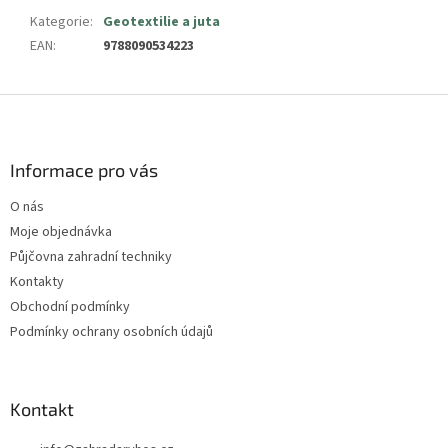
Kategorie
:
Geotextilie a juta
EAN
:
9788090534223
Z
á
p
a
Informace pro vás
t
O nás
í
Moje objednávka
Půjčovna zahradní techniky
Kontakty
Obchodní podmínky
Podmínky ochrany osobních údajů
Kontakt