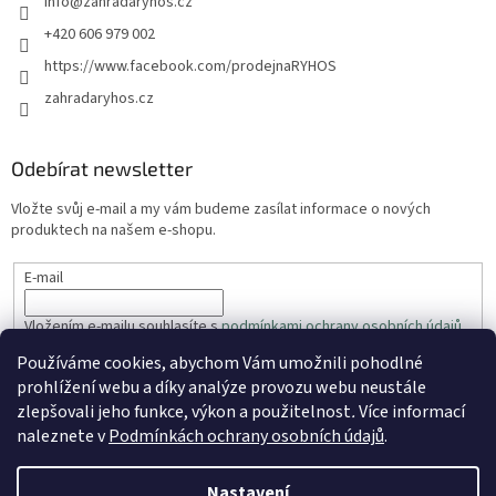
info
@
zahradaryhos.cz
+420 606 979 002
https://www.facebook.com/prodejnaRYHOS
zahradaryhos.cz
Odebírat newsletter
Vložte svůj e-mail a my vám budeme zasílat informace o nových
produktech na našem e-shopu.
E-mail
Vložením e-mailu souhlasíte s
podmínkami ochrany osobních údajů
Používáme cookies, abychom Vám umožnili pohodlné
PŘIHLÁSIT SE
prohlížení webu a díky analýze provozu webu neustále
zlepšovali jeho funkce, výkon a použitelnost
.
Více informací
naleznete v
Podmínkách ochrany osobních údajů
.
Vytvořil Shoptet
Nastavení