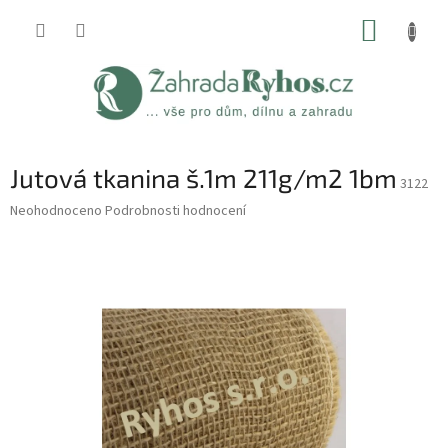
Přejít
NÁKUP
na
obsah
KOŠÍK
Jutová tkanina š.1m 211g/m2 1bm
3122
Průměrné
Neohodnoceno
Podrobnosti hodnocení
hodnocení
produktu
je
0,0
z
5
hvězdiček.