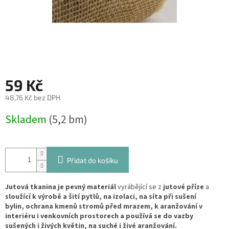
59 Kč
48,76 Kč bez DPH
Měrná
Skladem
(5,2 bm)
cena:
Přidat do košíku
Jutová tkanina je pevný materiál
vyrábějící se z
jutové příze
a
sloužící k výrobě a šití pytlů, na izolaci, na síta při sušení
bylin, ochrana kmenů stromů před mrazem, k aranžování v
interiéru i venkovních prostorech a používá se do vazby
sušených i živých květin, na suché i živé aranžování.