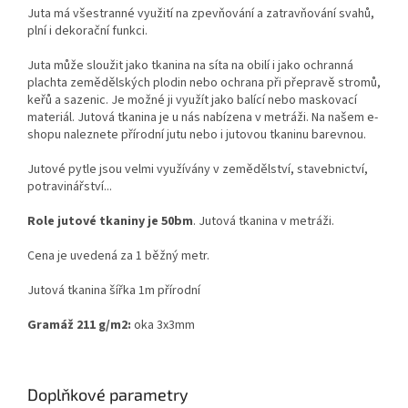
Juta má všestranné využití na zpevňování a zatravňování svahů,
plní i dekorační funkci.
Juta může sloužit jako tkanina na síta na obilí i jako ochranná
plachta zemědělských plodin nebo ochrana při přepravě stromů,
keřů a sazenic. Je možné ji využít jako balící nebo maskovací
materiál. Jutová tkanina je u nás nabízena v metráži. Na našem e-
shopu naleznete přírodní jutu nebo i jutovou tkaninu barevnou.
Jutové pytle jsou velmi využívány v zemědělství, stavebnictví,
potravinářství...
Role jutové tkaniny je 50bm
. Jutová tkanina v metráži.
Cena je uvedená za 1 běžný metr.
Jutová tkanina šířka 1m přírodní
Gramáž 211 g/m2:
oka 3x3mm
Doplňkové parametry