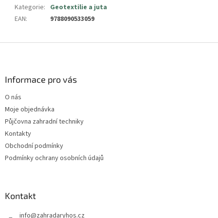
Kategorie
:
Geotextilie a juta
EAN
:
9788090533059
Z
á
p
a
Informace pro vás
t
O nás
í
Moje objednávka
Půjčovna zahradní techniky
Kontakty
Obchodní podmínky
Podmínky ochrany osobních údajů
Kontakt
info
@
zahradaryhos.cz