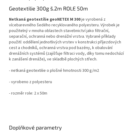
Geotextilie 300g š.2m ROLE 50m
Netkaná geotextílie geoNETEX M 300
je vyrobená z
vícebarevného šedého recyklovaného polyesteru. Výrobek je
použitelný v mnoha oblastech stavebnictví jako filtrační,
separační, ochranná nebo drenážní vrstva. Vybrané příklady
použití: oddělení jednotlivých vrstev v konstrukci příjezdových
cest a chodníků, ochranná vrstva pod bazény, k obalování
drenážních systémů (zajišťuje filtraci vody, díky tomu nedochází
k zanášení drenáže), ve skladbě plochých střech.
- netkaná geotextilie o plošné hmotnosti 300 g/m2
- vyrobeno z polyesteru
- rozměr role: 2 x 50m
Doplňkové parametry