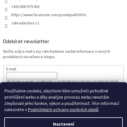
+420 606 979 002
https://www.facebook.com/prodejnaRYHOS
zahradaryhos.cz
Odebírat newsletter
Vložte svůj e-mail a my vám budeme zasílat informace o nových
produktech na našem e-shopu.
E-mail
Vložením e-mailu souhlasíte s
podmínkami ochrany osobních údajů
Používáme cookies, abychom Vám umožnili pohodlné
PŘIHLÁSIT SE
prohlížení webu a díky analýze provozu webu neustále
zlepšovali jeho funkce, výkon a použitelnost
.
Více informací
naleznete v
Podmínkách ochrany osobních údajů
.
Vytvořil Shoptet
Nastavení