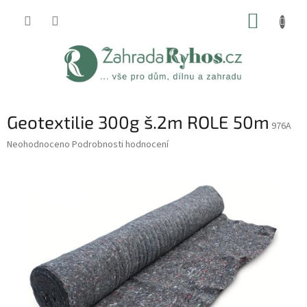
Přejít
NÁKUP
na
obsah
KOŠÍK
Geotextilie 300g š.2m ROLE 50m
976A
Průměrné
Neohodnoceno
Podrobnosti hodnocení
hodnocení
produktu
je
0,0
z
5
hvězdiček.