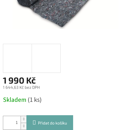
1 990 Kč
1 644,63 Kč bez DPH
Měrná
Skladem
(1 ks)
cena:
Přidat do košíku