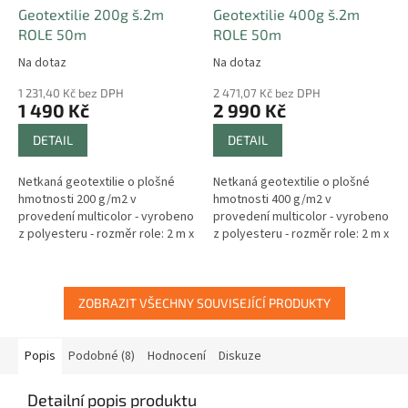
Geotextilie 200g š.2m
Geotextilie 400g š.2m
ROLE 50m
ROLE 50m
Na dotaz
Na dotaz
1 231,40 Kč bez DPH
2 471,07 Kč bez DPH
1 490 Kč
2 990 Kč
DETAIL
DETAIL
Netkaná geotextilie o plošné
Netkaná geotextilie o plošné
hmotnosti 200 g/m2 v
hmotnosti 400 g/m2 v
provedení multicolor - vyrobeno
provedení multicolor - vyrobeno
z polyesteru - rozměr role: 2 m x
z polyesteru - rozměr role: 2 m x
50 m.
50 m.
ZOBRAZIT VŠECHNY SOUVISEJÍCÍ PRODUKTY
Popis
Podobné (8)
Hodnocení
Diskuze
Detailní popis produktu