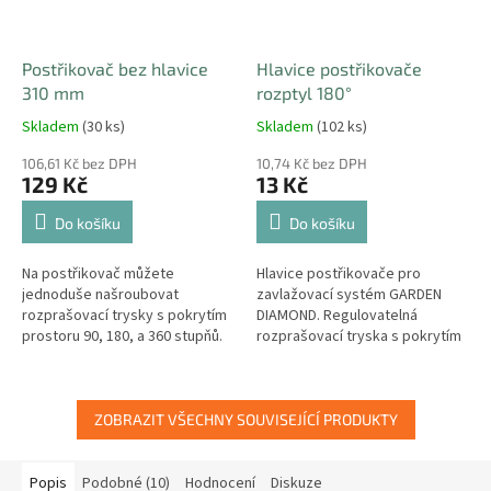
Postřikovač bez hlavice
Hlavice postřikovače
310 mm
rozptyl 180°
Skladem
(30 ks)
Skladem
(102 ks)
106,61 Kč bez DPH
10,74 Kč bez DPH
129 Kč
13 Kč
Do košíku
Do košíku
Na postřikovač můžete
Hlavice postřikovače pro
jednoduše našroubovat
zavlažovací systém GARDEN
rozprašovací trysky s pokrytím
DIAMOND. Regulovatelná
prostoru 90, 180, a 360 stupňů.
rozprašovací tryska s pokrytím
prostoru 180 stupňů.
ZOBRAZIT VŠECHNY SOUVISEJÍCÍ PRODUKTY
Popis
Podobné (10)
Hodnocení
Diskuze