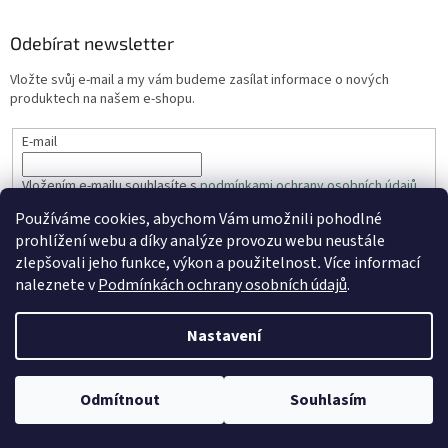
Odebírat newsletter
Vložte svůj e-mail a my vám budeme zasílat informace o nových
produktech na našem e-shopu.
E-mail
Vložením e-mailu souhlasíte s
podmínkami ochrany osobních údajů
Používáme cookies, abychom Vám umožnili pohodlné
PŘIHLÁSIT SE
prohlížení webu a díky analýze provozu webu neustále
zlepšovali jeho funkce, výkon a použitelnost
.
Více informací
naleznete v
Podmínkách ochrany osobních údajů
.
Vytvořil Shoptet
Nastavení
Copyright 2026
ZahradaRyhos.cz
. Všechna práva vyhrazena.
Odmítnout
Souhlasím
Upravit nastavení cookies