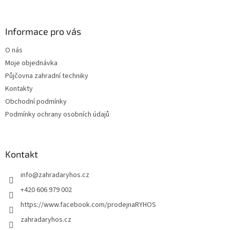
á
p
a
Informace pro vás
t
O nás
í
Moje objednávka
Půjčovna zahradní techniky
Kontakty
Obchodní podmínky
Podmínky ochrany osobních údajů
Kontakt
info
@
zahradaryhos.cz
+420 606 979 002
https://www.facebook.com/prodejnaRYHOS
zahradaryhos.cz