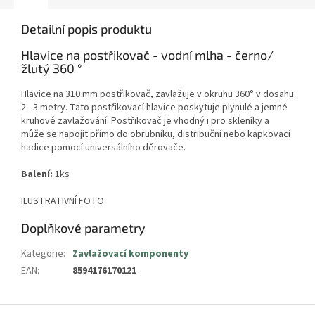
Detailní popis produktu
Hlavice na postřikovač - vodní mlha - černo/
žlutý 360 °
Hlavice na 310 mm postřikovač, zavlažuje v okruhu 360° v dosahu
2 - 3 metry. Tato postřikovací hlavice poskytuje plynulé a jemné
kruhové zavlažování. Postřikovač je vhodný i pro skleníky a
může se napojit přímo do obrubníku, distribuční nebo kapkovací
hadice pomocí universálního děrovače.
Balení:
1ks
ILUSTRATIVNÍ FOTO
Doplňkové parametry
Kategorie
:
Zavlažovací komponenty
EAN
:
8594176170121
Z