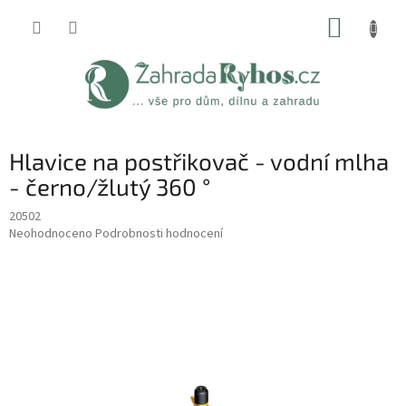
Přejít
NÁKUP
na
obsah
KOŠÍK
Hlavice na postřikovač - vodní mlha
- černo/žlutý 360 °
20502
Průměrné
Neohodnoceno
Podrobnosti hodnocení
hodnocení
produktu
je
0,0
z
5
hvězdiček.