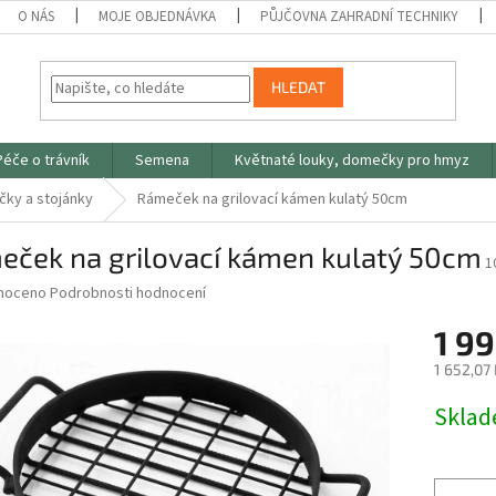
O NÁS
MOJE OBJEDNÁVKA
PŮJČOVNA ZAHRADNÍ TECHNIKY
HLEDAT
Péče o trávník
Semena
Květnaté louky, domečky pro hmyz
čky a stojánky
Rámeček na grilovací kámen kulatý 50cm
eček na grilovací kámen kulatý 50cm
1
né
noceno
Podrobnosti hodnocení
ní
1 99
u
1 652,07
Měrná
Skla
cena:
ek.