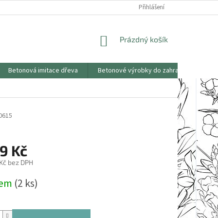
KONTAKTY
OBCHODNÍ PODMÍNKY
PODMÍNKY OCHRANY OSOBNÍCH
Přihlášení
NÁKUPNÍ
Prázdný košík
KOŠÍK
Betonová imitace dřeva
Betonové výrobky do zahrad
Saze
0615
9 Kč
 Kč bez DPH
dem
(2 ks)