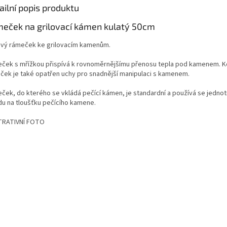
ailní popis produktu
eček na grilovací kámen kulatý 50cm
vý rámeček ke grilovacím kamenům.
ček s mřížkou přispívá k rovnoměrnějšímu přenosu tepla pod kamenem. 
ček je také opatřen uchy pro snadnější manipulaci s kamenem.
ček, do kterého se vkládá pečící kámen, je standardní a používá se jedno
du na tloušťku pečícího kamene.
TRATIVNÍ FOTO