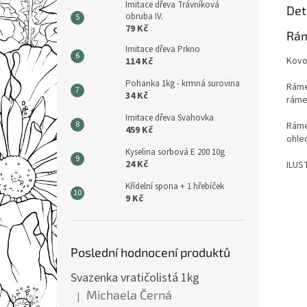
Imitace dřeva Trávníková
Det
obruba IV.
79 Kč
Rám
Imitace dřeva Prkno
Kovo
114 Kč
Pohanka 1kg - krmná surovina
Ráme
34 Kč
ráme
Imitace dřeva Svahovka
Ráme
459 Kč
ohle
Kyselina sorbová E 200 10g
24 Kč
ILUS
Křídelní spona + 1 hřebíček
9 Kč
Poslední hodnocení produktů
Svazenka vratičolistá 1kg
Michaela Černá
|
Hodnocení produktu je 5 z 5 hvězdiček.