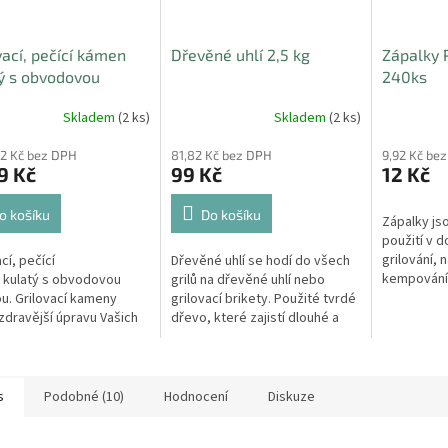
vací, pečící kámen
Dřevěné uhlí 2,5 kg
Zápalky
ý s obvodovou
240ks
ou 50 x 3cm
Skladem
(2 ks)
Skladem
(2 ks)
42 Kč bez DPH
81,82 Kč bez DPH
9,92 Kč be
9 Kč
99 Kč
12 Kč
o košíku
Do košíku
Zápalky js
použití v d
grilování, 
cí, pečící
Dřevěné uhlí se hodí do všech
kempování, 
 kulatý s obvodovou
grilů na dřevěné uhlí nebo
u. Grilovací kameny
grilovací brikety. Použité tvrdé
 zdravější úpravu Vašich
dřevo, které zajistí dlouhé a
aných specialit.
stabilní hoření. Uhlí je zabaleno
do papírového...
s
Podobné (10)
Hodnocení
Diskuze