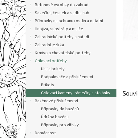
n
Betonové výrobky do zahrad
e
Sazečka, česnek a sadba hub
l
Přípravky na ochranu rostlin a ostatní
Hnojiva, substráty a mulče
Zahradnické potřeby a nářadí
Zahradní jezírka
Krmivo a chovatelské potřeby
Grilovací potřeby
Uhlí a brikety
Podpalovače a příslušenství
Brikety
Souvi
Grilovací kameny, rámečky a stojánky
Bazénové příslušenství
Přípravky do bazénů
Údržba bazénu
Přípravky pro vířivky
Domácnost