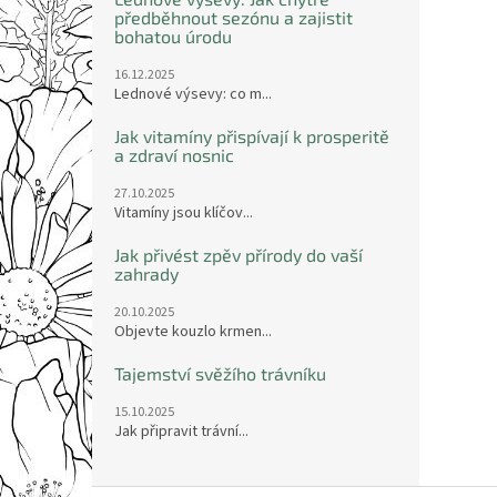
předběhnout sezónu a zajistit
bohatou úrodu
16.12.2025
Lednové výsevy: co m...
Jak vitamíny přispívají k prosperitě
a zdraví nosnic
27.10.2025
Vitamíny jsou klíčov...
Jak přivést zpěv přírody do vaší
zahrady
20.10.2025
Objevte kouzlo krmen...
Tajemství svěžího trávníku
15.10.2025
Jak připravit trávní...