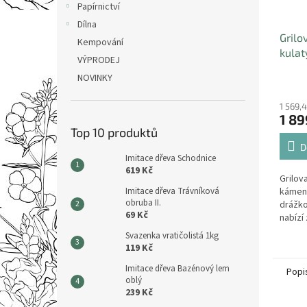
Papírnictví
Dílna
Grilo
Kempování
kulat
VÝPRODEJ
drážk
NOVINKY
1 569,
1 89
Top 10 produktů
D
Imitace dřeva Schodnice
619 Kč
Grilova
Imitace dřeva Trávníková
kámen
obruba II.
drážko
69 Kč
nabízí
grilov
Svazenka vratičolistá 1kg
119 Kč
Imitace dřeva Bazénový lem
Popi
oblý
239 Kč