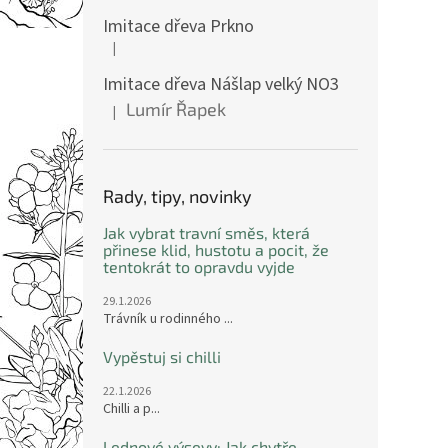
Imitace dřeva Prkno
|
Hodnocení produktu je 5 z 5 hvězdiček.
Imitace dřeva Nášlap velký NO3
Lumír Řapek
|
Hodnocení produktu je 5 z 5 hvězdiček.
Rady, tipy, novinky
Jak vybrat travní směs, která
přinese klid, hustotu a pocit, že
tentokrát to opravdu vyjde
29.1.2026
Trávník u rodinného ...
Vypěstuj si chilli
22.1.2026
Chilli a p...
Lednové výsevy: Jak chytře