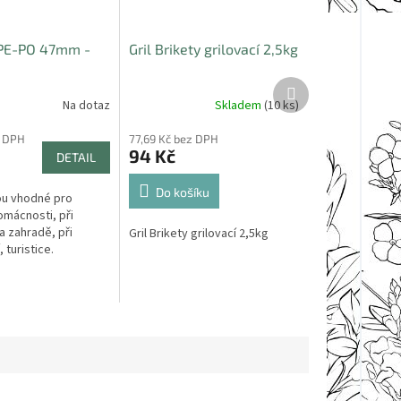
 PE-PO 47mm -
Gril Brikety grilovací 2,5kg
Další
produkt
Na dotaz
Skladem
(10 ks)
z DPH
77,69 Kč bez DPH
94 Kč
DETAIL
Do košíku
ou vhodné pro
omácnosti, při
na zahradě, při
Gril Brikety grilovací 2,5kg
turistice.