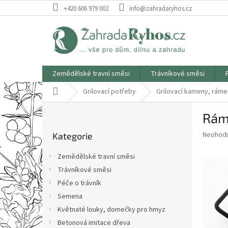
Přejít
+420 606 979 002
info@zahradaryhos.cz
na
obsah
Zemědělské travní směsi
Trávníkové směsi
Domů
Grilovací potřeby
Grilovací kameny, ráme
P
Rám
o
Přeskočit
s
Průměr
Neohod
Kategorie
kategorie
t
hodnoce
r
produkt
Zemědělské travní směsi
a
je
Trávníkové směsi
0,0
n
z
Péče o trávník
n
5
í
Semena
hvězdič
p
Květnaté louky, domečky pro hmyz
a
Betonová imitace dřeva