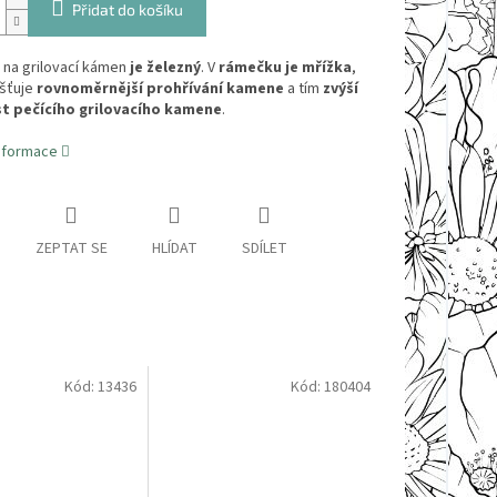
Přidat do košíku
na grilovací kámen
je železný
. V
rámečku je mřížka
,
išťuje
rovnoměrnější prohřívání kamene
a tím
zvýší
t pečícího grilovacího kamene
.
informace
ZEPTAT SE
HLÍDAT
SDÍLET
Kód:
13436
Kód:
180404