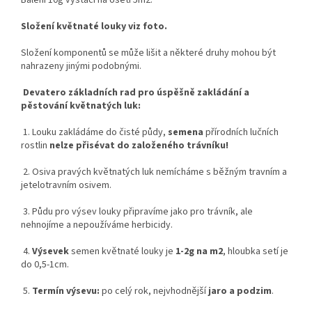
Složení květnaté louky viz foto.
Složení komponentů se může lišit a některé druhy mohou být
nahrazeny jinými podobnými.
Devatero základních rad pro úspěšně zakládání a
pěstování květnatých luk:
1. Louku zakládáme do čisté půdy,
semena
přírodních lučních
rostlin
nelze přisévat do založeného trávníku!
2. Osiva pravých květnatých luk nemícháme s běžným travním a
jetelotravním osivem.
3. Půdu pro výsev louky připravíme jako pro trávník, ale
nehnojíme a nepoužíváme herbicidy.
4.
Výsevek
semen květnaté louky je
1-2g na m2
, hloubka setí je
do 0,5-1cm.
5.
Termín výsevu:
po celý rok, nejvhodnější
jaro a podzim
.