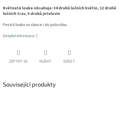
Květnatá louka obsahuje: 34 druhů lučních květin, 12 druhů
lučních trav, 5 druhů jetelovin
Pestrá louka na slunce i do polostínu.
Detailní informace
ZEPTAT SE
HLÍDAT
SDÍLET
Související produkty