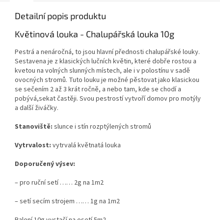
Detailní popis produktu
Květinová louka - Chalupářská louka 10g
Pestrá a nenáročná, to jsou hlavní přednosti chalupářské louky.
Sestavena je z klasických lučních květin, které dobře rostou a
kvetou na volných slunných místech, ale i v polostínu v sadě
ovocných stromů. Tuto louku je možné pěstovat jako klasickou
se sečením 2 až 3 krát ročně, a nebo tam, kde se chodí a
pobývá,sekat častěji. Svou pestrostí vytvoří domov pro motýly
a další živáčky.
Stanoviště:
slunce i stín rozptýlených stromů
Vytrvalost:
vytrvalá květnatá louka
Doporučený výsev:
– pro ruční setí …… 2g na 1m2
– setí secím strojem …… 1g na 1m2
Balení 10g vystačí na osetí 5m2.