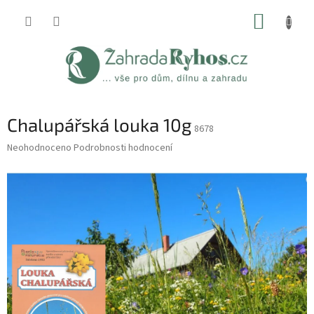
Přejít
NÁKUP
na
obsah
KOŠÍK
Chalupářská louka 10g
8678
Průměrné
Neohodnoceno
Podrobnosti hodnocení
hodnocení
produktu
je
0,0
z
5
hvězdiček.