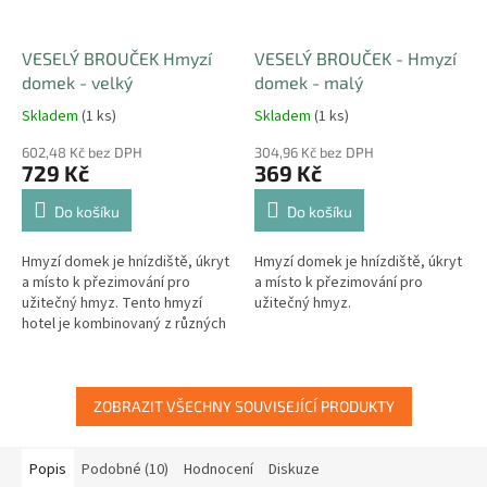
VESELÝ BROUČEK Hmyzí
VESELÝ BROUČEK - Hmyzí
domek - velký
domek - malý
Skladem
(1 ks)
Skladem
(1 ks)
602,48 Kč bez DPH
304,96 Kč bez DPH
729 Kč
369 Kč
Do košíku
Do košíku
Hmyzí domek je hnízdiště, úkryt
Hmyzí domek je hnízdiště, úkryt
a místo k přezimování pro
a místo k přezimování pro
užitečný hmyz. Tento hmyzí
užitečný hmyz.
hotel je kombinovaný z různých
oddělení a poskytuje tak úkryt
pro různé druhy hmyzu.
ZOBRAZIT VŠECHNY SOUVISEJÍCÍ PRODUKTY
Popis
Podobné (10)
Hodnocení
Diskuze