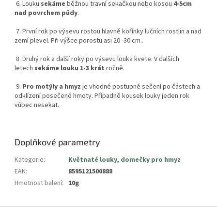
6. Louku
sekáme
běžnou travní sekačkou nebo kosou
4-5cm
nad povrchem půdy
.
7. První rok po výsevu rostou hlavně kořínky lučních rostlin a nad
zemí plevel. Při výšce porostu asi 20 -30 cm..
8. Druhý rok a další roky po výsevu louka kvete. V dalších
letech
sekáme louku 1-3 krát
ročně.
9.
Pro motýly a hmyz
je vhodné postupné sečení po částech a
odklízení posečené hmoty. Případně kousek louky jeden rok
vůbec nesekat.
Doplňkové parametry
Kategorie
:
Květnaté louky, domečky pro hmyz
EAN
:
8595121500888
Hmotnost balení
:
10g
Z