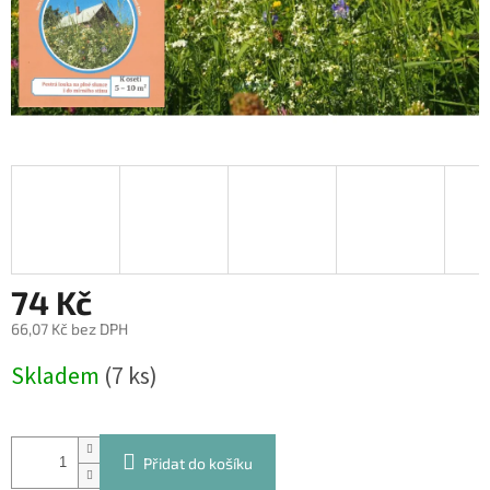
74 Kč
66,07 Kč bez DPH
Měrná
Skladem
(7 ks)
cena:
Přidat do košíku