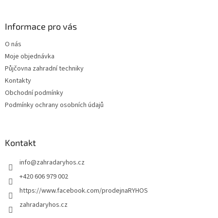
á
p
a
Informace pro vás
t
O nás
í
Moje objednávka
Půjčovna zahradní techniky
Kontakty
Obchodní podmínky
Podmínky ochrany osobních údajů
Kontakt
info
@
zahradaryhos.cz
+420 606 979 002
https://www.facebook.com/prodejnaRYHOS
zahradaryhos.cz