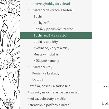
n
Betonové výrobky do zahrad
e
Zahradní dekorace z betonu
l
Sochy
Sochy zvířat
Doplňky japonských zahrad
Sochy andělů a svatých
Doplňky a reliéfy
Květináče, koryta a mísy
Městský mobiliář
Nášlapné kameny
Zahradní krby
Fontány a kaskády
Ostatní
Sazečka, česnek a sadba hub
Popi
Přípravky na ochranu rostlin a ostatní
Hnojiva, substráty a mulče
Det
Zahradnické potřeby a nářadí