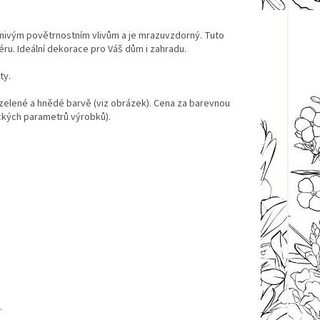
íznivým povětrnostním vlivům a je mrazuvzdorný. Tuto
éru. Ideální dekorace pro Váš dům i zahradu.
ty.
 zelené a hnědé barvě (viz obrázek). Cena za barevnou
ckých parametrů výrobků).
.