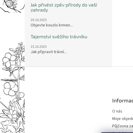
Jak přivést zpěv přírody do vaší
zahrady
20.10.2025
Objevte kouzlo krmen...
Tajemství svěžího trávníku
15.10.2025
Jak připravit trávní...
Z
á
p
a
t
Informac
í
O nás
Moje objed
Půjčovna za