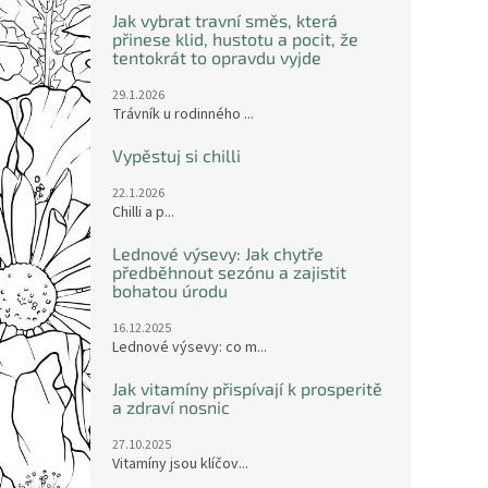
Jak vybrat travní směs, která
přinese klid, hustotu a pocit, že
tentokrát to opravdu vyjde
29.1.2026
Trávník u rodinného ...
Vypěstuj si chilli
22.1.2026
Chilli a p...
Lednové výsevy: Jak chytře
předběhnout sezónu a zajistit
bohatou úrodu
16.12.2025
Lednové výsevy: co m...
Jak vitamíny přispívají k prosperitě
a zdraví nosnic
27.10.2025
Vitamíny jsou klíčov...