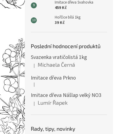
Imitace dřeva Svahovka
459 Kč
Hořčice bílá 1kg
39 Kč
Poslední hodnocení produktů
Svazenka vratičolistá 1kg
Michaela Černá
|
Hodnocení produktu je 5 z 5 hvězdiček.
Imitace dřeva Prkno
|
Hodnocení produktu je 5 z 5 hvězdiček.
Imitace dřeva Nášlap velký NO3
Lumír Řapek
|
Hodnocení produktu je 5 z 5 hvězdiček.
Rady, tipy, novinky