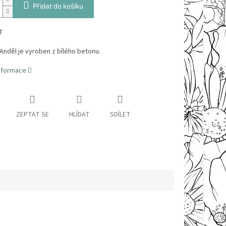
Přidat do košíku
T
Anděl je vyroben z bílého betonu.
informace
ZEPTAT SE
HLÍDAT
SDÍLET