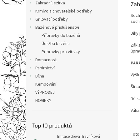
Zahradní jezírka
Zah
Krmivo a chovatelské potřeby
Soch
Grilovací potřeby
soch
Bazénové příslušenství
Díky
Přípravky do bazénů
Údržba bazénu
Zákl
úpra
Přípravky pro vířivky
Domácnost
PAR
Papírnictví
Výšk
Dílna
Kempování
Šířk
VÝPRODEJ
Délk
NOVINKY
Váha
Top 10 produktů
Foto 
Imitace dřeva Trávníková