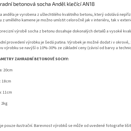
radní betonová socha Anděl klečící AN18
a anděla je vyrobena z ušlechtilého kvalitního betonu, který odolává nepř
u z umělého kamene je možno umístit celoročně jak v interiéru, tak v exteri
 precizní výrobě socha z betonu dosahuje dokonalých detailů a vysoké kvali
adní provedení výrobku je šedá patina. Výrobek je možné dodat i v okrové,
vu výrobku se navýší o 10%-30% ze základní ceny (závisí od barvy a techni
AMETRY ZAHRADNÍ BETONOVÉ SOCHY:
a: 20cm
a: 18cm
a: 11cm
: 2kg
je pouze ilustrační.
Barevnost výrobků se může od uvedené fotografie lišit