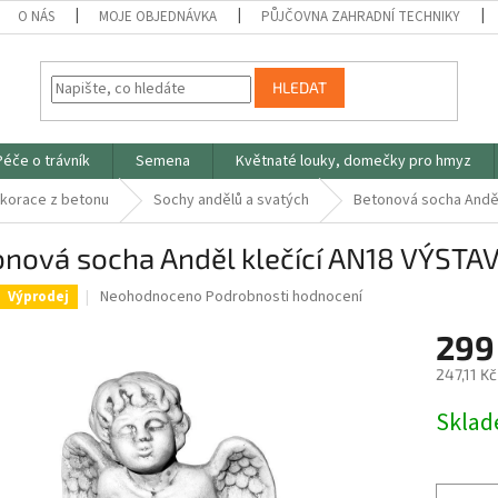
O NÁS
MOJE OBJEDNÁVKA
PŮJČOVNA ZAHRADNÍ TECHNIKY
HLEDAT
Péče o trávník
Semena
Květnaté louky, domečky pro hmyz
ekorace z betonu
Sochy andělů a svatých
Betonová socha Anděl
onová socha Anděl klečící AN18 VÝSTA
Průměrné
Neohodnoceno
Podrobnosti hodnocení
Výprodej
hodnocení
produktu
299
je
247,11 K
0,0
z
Měrná
Skla
5
cena:
hvězdiček.