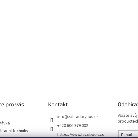
e pro vás
Kontakt
Odebíra
Vložte svů
info
@
zahradaryhos.cz
produktech
návka
+420 606 979 002
hradní techniky
https://www.facebook.co
E-mail