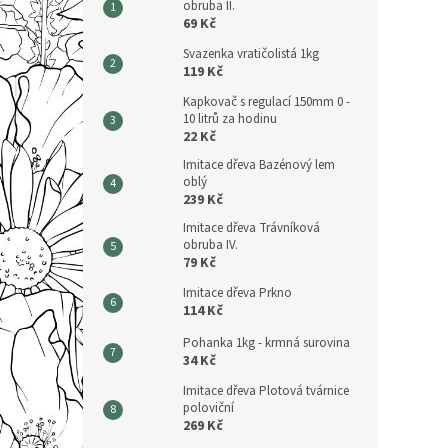
obruba II.
69 Kč
Svazenka vratičolistá 1kg
119 Kč
Kapkovač s regulací 150mm 0 -
10 litrů za hodinu
22 Kč
Imitace dřeva Bazénový lem
oblý
239 Kč
Imitace dřeva Trávníková
obruba IV.
79 Kč
Imitace dřeva Prkno
114 Kč
Pohanka 1kg - krmná surovina
34 Kč
Imitace dřeva Plotová tvárnice
poloviční
269 Kč