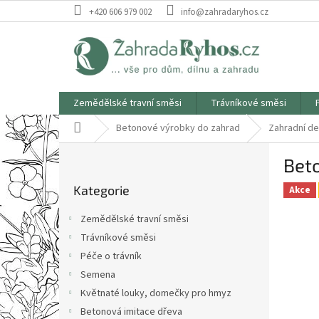
Přejít
+420 606 979 002
info@zahradaryhos.cz
na
obsah
Zemědělské travní směsi
Trávníkové směsi
Domů
Betonové výrobky do zahrad
Zahradní d
P
Bet
o
Přeskočit
s
Kategorie
kategorie
Akce
t
r
Zemědělské travní směsi
a
Trávníkové směsi
n
Péče o trávník
n
í
Semena
p
Květnaté louky, domečky pro hmyz
a
Betonová imitace dřeva