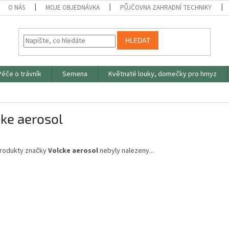
O NÁS
MOJE OBJEDNÁVKA
PŮJČOVNA ZAHRADNÍ TECHNIKY
HLEDAT
Péče o trávník
Semena
Květnaté louky, domečky pro hmyz
ke aerosol
rodukty značky
Volcke aerosol
nebyly nalezeny...