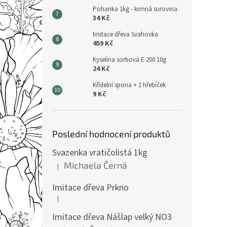
Pohanka 1kg - krmná surovina
34 Kč
Imitace dřeva Svahovka
459 Kč
Kyselina sorbová E 200 10g
24 Kč
Křídelní spona + 1 hřebíček
9 Kč
Poslední hodnocení produktů
Svazenka vratičolistá 1kg
Michaela Černá
|
Hodnocení produktu je 5 z 5 hvězdiček.
Imitace dřeva Prkno
|
Hodnocení produktu je 5 z 5 hvězdiček.
Imitace dřeva Nášlap velký NO3