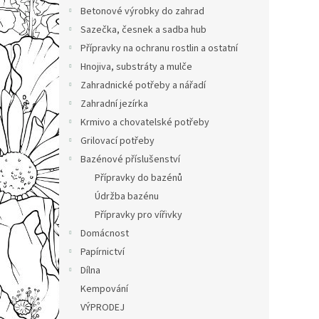
n
Betonové výrobky do zahrad
e
Sazečka, česnek a sadba hub
l
Přípravky na ochranu rostlin a ostatní
Hnojiva, substráty a mulče
Zahradnické potřeby a nářadí
Zahradní jezírka
Krmivo a chovatelské potřeby
Grilovací potřeby
Bazénové příslušenství
Přípravky do bazénů
Údržba bazénu
Přípravky pro vířivky
Domácnost
Papírnictví
Dílna
Kempování
VÝPRODEJ