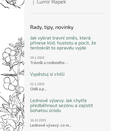
Lumír Řapek
|
Hodnocení produktu je 5 z 5 hvězdiček.
Rady, tipy, novinky
Jak vybrat travní směs, která
přinese klid, hustotu a pocit, že
tentokrát to opravdu vyjde
29.1.2026
Trávník u rodinného ...
Vypěstuj si chilli
22.1.2026
Chilli a p...
Lednové výsevy: Jak chytře
předběhnout sezónu a zajistit
bohatou úrodu
16.12.2025
Lednové výsevy: co m...