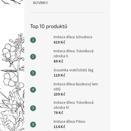
NOVINKY
Top 10 produktů
Imitace dřeva Schodnice
619 Kč
Imitace dřeva Trávníková
obruba II.
69 Kč
Svazenka vratičolistá 1kg
119 Kč
Imitace dřeva Bazénový lem
oblý
239 Kč
Imitace dřeva Trávníková
obruba IV.
79 Kč
Imitace dřeva Prkno
114 Kč