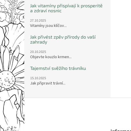
Jak vitamíny přispívají k prosperitě
a zdraví nosnic
27.10.2025
Vitamíny jsou klíčov...
Jak přivést zpěv přírody do vaší
zahrady
20.10.2025
Objevte kouzlo krmen...
Tajemství svěžího trávníku
15.10.2025
Jak připravit trávní...
Z
á
p
a
t