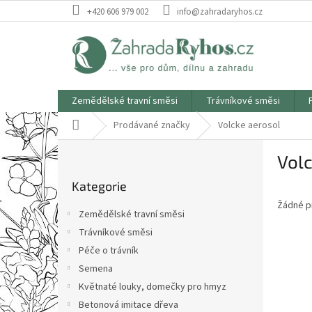
Přejít
+420 606 979 002
info@zahradaryhos.cz
na
obsah
Zemědělské travní směsi
Trávníkové směsi
Domů
Prodávané značky
Volcke aerosol
P
Volc
o
Přeskočit
s
Kategorie
kategorie
t
Žádné p
r
Zemědělské travní směsi
a
Trávníkové směsi
n
Péče o trávník
n
í
Semena
p
Květnaté louky, domečky pro hmyz
a
Betonová imitace dřeva