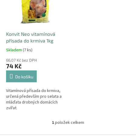
i
r
s
o
p
d
r
u
o
k
d
t
Konvit Neo vitamínová
u
ů
přísada do krmiva 1kg
k
Skladem
(7 ks)
t
ů
66,07 Kč bez DPH
74 Kč
Do košíku
Vitamínová přísada do krmiva,
určená především pro selata a
mláďata drobných domácích
zvířat.
1
položek celkem
O
v