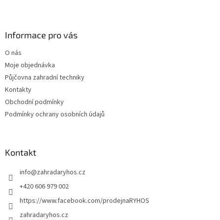
l
Z
á
á
d
p
a
a
Informace pro vás
c
t
í
O nás
í
p
Moje objednávka
r
v
Půjčovna zahradní techniky
k
Kontakty
y
Obchodní podmínky
v
ý
Podmínky ochrany osobních údajů
p
i
s
u
Kontakt
info
@
zahradaryhos.cz
+420 606 979 002
https://www.facebook.com/prodejnaRYHOS
zahradaryhos.cz