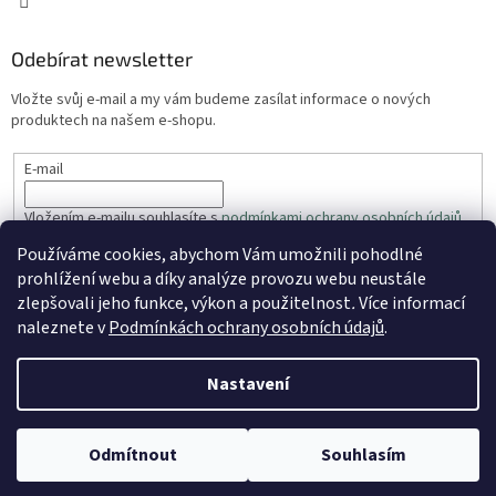
Odebírat newsletter
Vložte svůj e-mail a my vám budeme zasílat informace o nových
produktech na našem e-shopu.
E-mail
Vložením e-mailu souhlasíte s
podmínkami ochrany osobních údajů
Používáme cookies, abychom Vám umožnili pohodlné
PŘIHLÁSIT SE
prohlížení webu a díky analýze provozu webu neustále
zlepšovali jeho funkce, výkon a použitelnost
.
Více informací
naleznete v
Podmínkách ochrany osobních údajů
.
Vytvořil Shoptet
Nastavení
Copyright 2026
ZahradaRyhos.cz
. Všechna práva vyhrazena.
Odmítnout
Souhlasím
Upravit nastavení cookies