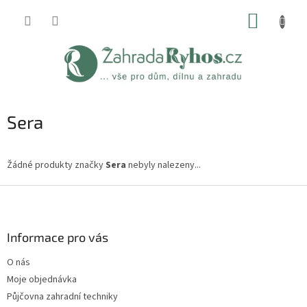
Přejít
NÁKUP
na
obsah
KOŠÍK
Sera
Žádné produkty značky
Sera
nebyly nalezeny...
Z
á
p
a
Informace pro vás
t
O nás
í
Moje objednávka
Půjčovna zahradní techniky