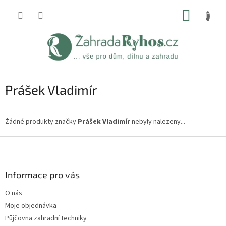
Přejít
NÁKUP
na
obsah
KOŠÍK
Prášek Vladimír
Žádné produkty značky
Prášek Vladimír
nebyly nalezeny...
Z
á
p
a
Informace pro vás
t
O nás
í
Moje objednávka
Půjčovna zahradní techniky