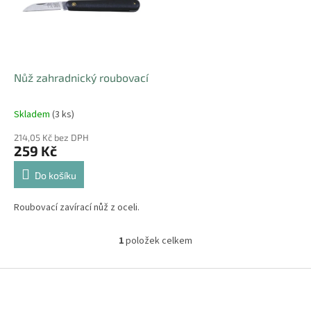
i
r
s
o
p
d
r
u
o
k
d
t
Nůž zahradnický roubovací
u
ů
k
Skladem
(3 ks)
t
ů
214,05 Kč bez DPH
259 Kč
Do košíku
Roubovací zavírací nůž z oceli.
1
položek celkem
O
v
l
Z
á
á
d
p