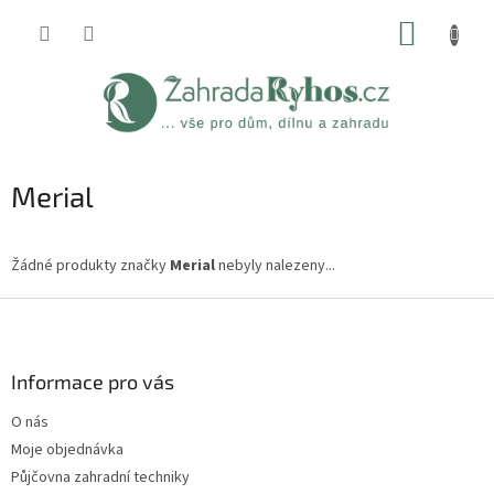
Přejít
NÁKUP
na
obsah
KOŠÍK
Merial
Žádné produkty značky
Merial
nebyly nalezeny...
Z
á
p
a
Informace pro vás
t
O nás
í
Moje objednávka
Půjčovna zahradní techniky