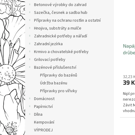
i
r
n
Betonové výrobky do zahrad
s
o
e
Sazečka, česnek a sadba hub
p
d
l
r
u
Přípravky na ochranu rostlin a ostatní
o
k
Hnojiva, substráty a mulče
d
t
Zahradnické potřeby a nářadí
u
ů
Zahradní jezírka
Napáj
k
Krmivo a chovatelské potřeby
drůbe
t
těsně
ů
Grilovací potřeby
Bazénové příslušenství
Přípravky do bazénů
32,23 
39 K
Údržba bazénu
Přípravky pro vířivky
Nipl p
Domácnost
nerezo
Závit 
Papírnictví
vhodná
Dílna
kolínka
Kempování
VÝPRODEJ