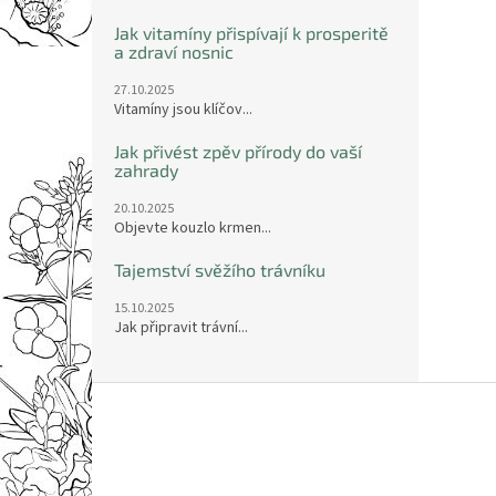
Jak vitamíny přispívají k prosperitě
a zdraví nosnic
27.10.2025
Vitamíny jsou klíčov...
Jak přivést zpěv přírody do vaší
zahrady
20.10.2025
Objevte kouzlo krmen...
Tajemství svěžího trávníku
15.10.2025
Jak připravit trávní...
Z
á
p
a
t