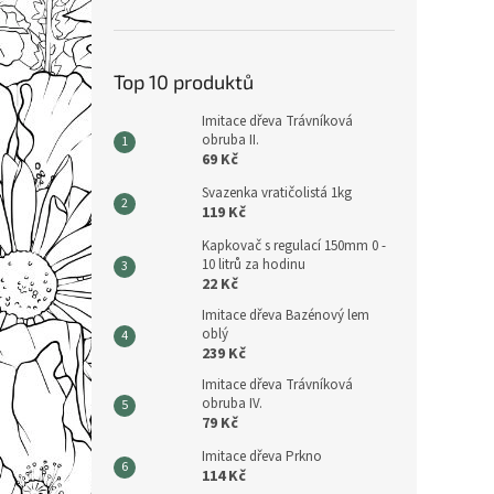
Top 10 produktů
Imitace dřeva Trávníková
obruba II.
69 Kč
Svazenka vratičolistá 1kg
119 Kč
Kapkovač s regulací 150mm 0 -
10 litrů za hodinu
22 Kč
Imitace dřeva Bazénový lem
oblý
239 Kč
Imitace dřeva Trávníková
obruba IV.
79 Kč
Imitace dřeva Prkno
114 Kč