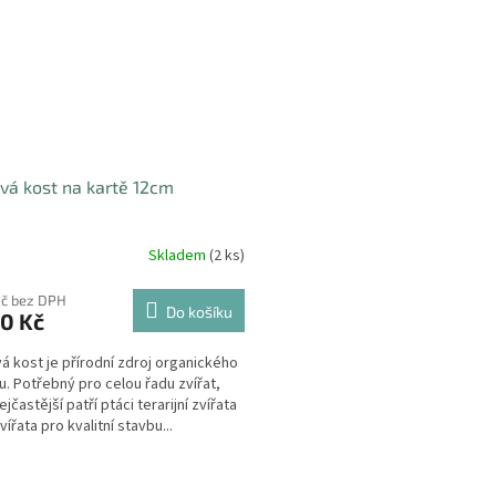
vá kost na kartě 12cm
Skladem
(2 ks)
Kč bez DPH
Do košíku
0 Kč
á kost je přírodní zdroj organického
u. Potřebný pro celou řadu zvířat,
jčastější patří ptáci terarijní zvířata
zvířata pro kvalitní stavbu...
O