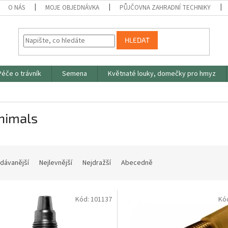
O NÁS
MOJE OBJEDNÁVKA
PŮJČOVNA ZAHRADNÍ TECHNIKY
HLEDAT
Péče o trávník
Semena
Květnaté louky, domečky pro hmyz
nimals
dávanější
Nejlevnější
Nejdražší
Abecedně
Kód:
101137
Kó