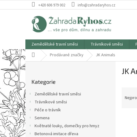
Přejít
+420 606 979 002
info@zahradaryhos.cz
na
obsah
Zemědělské travní směsi
Trávníkové směsi
Domů
Prodávané značky
JK Animals
P
JK A
o
Přeskočit
s
Kategorie
kategorie
t
Ř
r
Zemědělské travní směsi
a
a
Nejpro
Trávníkové směsi
z
n
Péče o trávník
e
n
V
n
í
Semena
ý
í
p
Květnaté louky, domečky pro hmyz
p
p
a
Betonová imitace dřeva