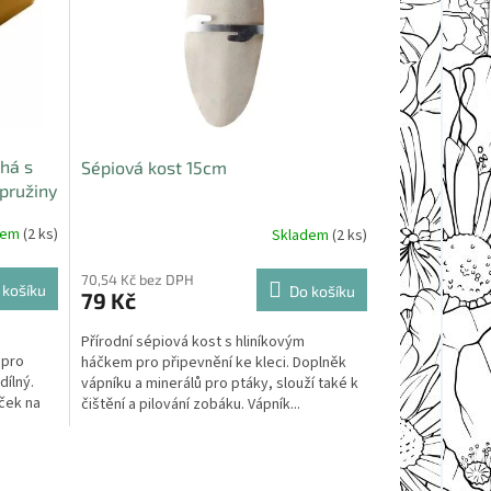
há s
Sépiová kost 15cm
pružiny
dem
(2 ks)
Skladem
(2 ks)
70,54 Kč bez DPH
 košíku
Do košíku
79 Kč
Přírodní sépiová kost s hliníkovým
 pro
háčkem pro připevnění ke kleci. Doplněk
dílný.
vápníku a minerálů pro ptáky, slouží také k
ček na
čištění a pilování zobáku. Vápník...