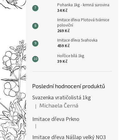
Pohanka 1kg - krmná surovina
34 Kč
Imitace dřeva Plotová tvárnice
poloviční
269 Kč
Imitace dřeva Svahovka
459 Kč
Hořčice bílá 1kg
39 Kč
Poslední hodnocení produktů
Svazenka vratičolistá 1kg
Michaela Černá
|
Hodnocení produktu je 5 z 5 hvězdiček.
Imitace dřeva Prkno
|
Hodnocení produktu je 5 z 5 hvězdiček.
Imitace dřeva Nášlap velký NO3