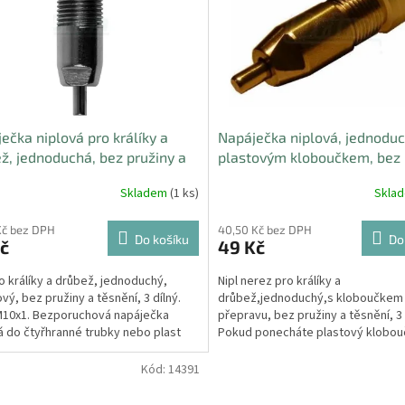
ečka niplová pro králíky a
Napáječka niplová, jednoduc
ž, jednoduchá, bez pružiny a
plastovým kloboučkem, bez 
ní, 3 dílný
a těsnění, 3 dílný
Skladem
(1 ks)
Skla
Kč bez DPH
40,50 Kč bez DPH
Do košíku
Do
č
49 Kč
ro králíky a drůbež, jednoduchý,
Nipl nerez pro králíky a
vý, bez pružiny a těsnění, 3 dílný.
drůbež,jednoduchý,s kloboučkem
M10x1. Bezporuchová napáječka
přepravu, bez pružiny a těsnění, 3 
 do čtyřhranné trubky nebo plast
Pokud ponecháte plastový klobou
, bez...
ventilku a navrtáte do něj otvory,...
Kód:
14391