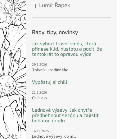
Lumír Řapek
|
Hodnocení produktu je 5 z 5 hvězdiček.
Rady, tipy, novinky
Jak vybrat travní směs, která
přinese klid, hustotu a pocit, že
tentokrát to opravdu vyjde
29.1.2026
Trávník u rodinného ...
Vypěstuj si chilli
22.1.2026
Chilli a p...
Lednové výsevy: Jak chytře
předběhnout sezónu a zajistit
bohatou úrodu
16.12.2025
Lednové výsevy: co m...