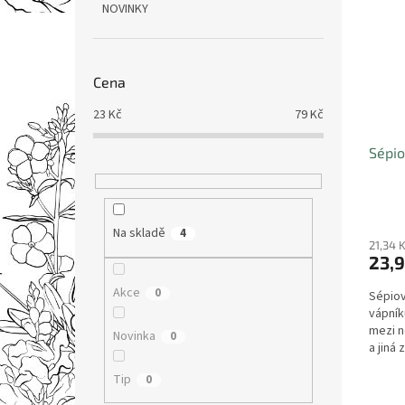
NOVINKY
Cena
23
Kč
79
Kč
Sépio
Na skladě
4
21,34 
23,9
Akce
0
Sépiov
vápník
mezi ne
Novinka
0
a jiná 
Tip
0