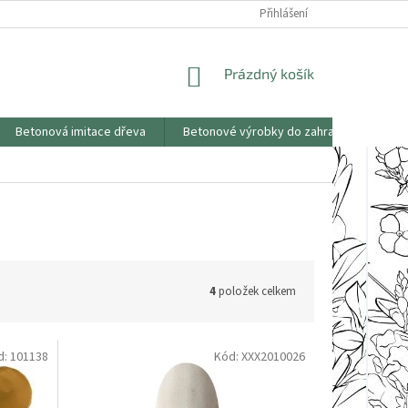
KONTAKTY
OBCHODNÍ PODMÍNKY
PODMÍNKY OCHRANY OSOBNÍCH
Přihlášení
NÁKUPNÍ
Prázdný košík
KOŠÍK
Betonová imitace dřeva
Betonové výrobky do zahrad
Saze
4
položek celkem
d:
101138
Kód:
XXX2010026