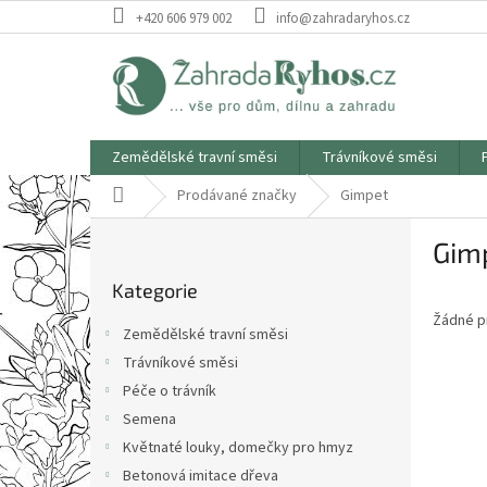
Přejít
+420 606 979 002
info@zahradaryhos.cz
na
obsah
Zemědělské travní směsi
Trávníkové směsi
Domů
Prodávané značky
Gimpet
P
Gim
o
Přeskočit
s
Kategorie
kategorie
t
Žádné p
r
Zemědělské travní směsi
a
Trávníkové směsi
n
Péče o trávník
n
í
Semena
p
Květnaté louky, domečky pro hmyz
a
Betonová imitace dřeva