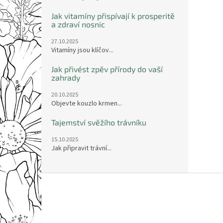
Jak vitamíny přispívají k prosperitě
a zdraví nosnic
27.10.2025
Vitamíny jsou klíčov...
Jak přivést zpěv přírody do vaší
zahrady
20.10.2025
Objevte kouzlo krmen...
Tajemství svěžího trávníku
15.10.2025
Jak připravit trávní...
Z
á
p
a
t