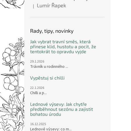
Lumír Řapek
|
Hodnocení produktu je 5 z 5 hvězdiček.
Rady, tipy, novinky
Jak vybrat travní směs, která
přinese klid, hustotu a pocit, že
tentokrát to opravdu vyjde
29.1.2026
Trávník u rodinného ...
Vypěstuj si chilli
22.1.2026
Chilli a p...
Lednové výsevy: Jak chytře
předběhnout sezónu a zajistit
bohatou úrodu
16.12.2025
Lednové výsevy: co m...