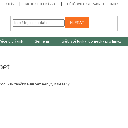
O NÁS
MOJE OBJEDNÁVKA
PŮJČOVNA ZAHRADNÍ TECHNIKY
HLEDAT
Péče o trávník
Semena
Květnaté louky, domečky pro hmyz
pet
rodukty značky
Gimpet
nebyly nalezeny...