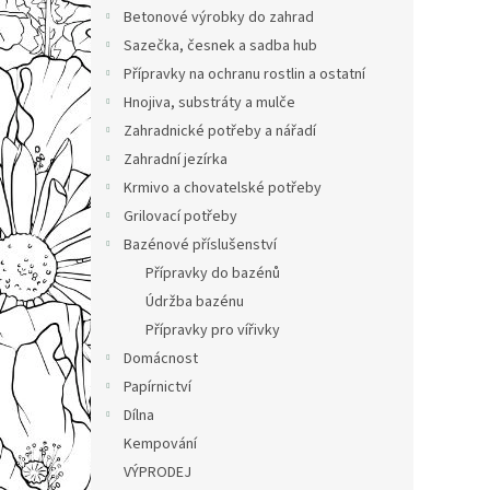
n
Betonové výrobky do zahrad
e
Sazečka, česnek a sadba hub
l
Přípravky na ochranu rostlin a ostatní
Hnojiva, substráty a mulče
Zahradnické potřeby a nářadí
Zahradní jezírka
Krmivo a chovatelské potřeby
Grilovací potřeby
Bazénové příslušenství
Přípravky do bazénů
Údržba bazénu
Přípravky pro vířivky
Domácnost
Papírnictví
Dílna
Kempování
VÝPRODEJ