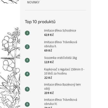
NOVINKY
Top 10 produktů
Imitace dřeva Schodnice
619 Kč
Imitace dřeva Trávníková
obruba II.
69 Kč
Svazenka vratičolistá 1kg
119 Kč
Kapkovač s regulací 150mm 0 -
10 litrů za hodinu
22 Kč
Imitace dřeva Bazénový lem
oblý
239 Kč
Imitace dřeva Trávníková
obruba IV.