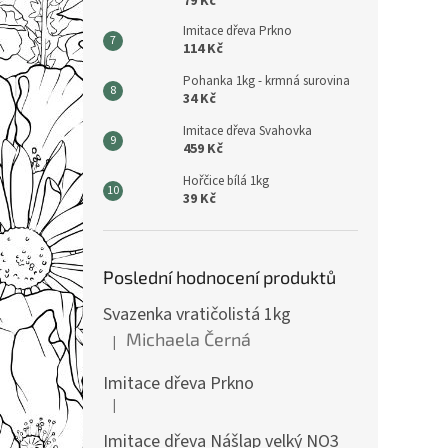
79 Kč
Imitace dřeva Prkno
114 Kč
Pohanka 1kg - krmná surovina
34 Kč
Imitace dřeva Svahovka
459 Kč
Hořčice bílá 1kg
39 Kč
Poslední hodnocení produktů
Svazenka vratičolistá 1kg
Michaela Černá
|
Hodnocení produktu je 5 z 5 hvězdiček.
Imitace dřeva Prkno
|
Hodnocení produktu je 5 z 5 hvězdiček.
Imitace dřeva Nášlap velký NO3