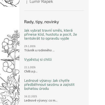
Lumír Řapek
|
Hodnocení produktu je 5 z 5 hvězdiček.
Rady, tipy, novinky
Jak vybrat travní směs, která
přinese klid, hustotu a pocit, že
tentokrát to opravdu vyjde
29.1.2026
Trávník u rodinného ...
Vypěstuj si chilli
22.1.2026
Chilli a p...
Lednové výsevy: Jak chytře
předběhnout sezónu a zajistit
bohatou úrodu
16.12.2025
Lednové výsevy: co m...