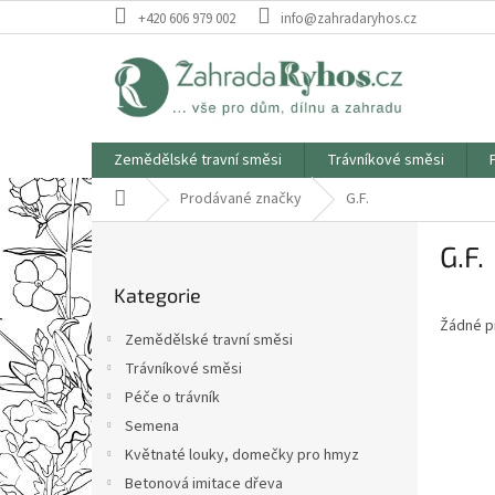
Přejít
+420 606 979 002
info@zahradaryhos.cz
na
obsah
Zemědělské travní směsi
Trávníkové směsi
Domů
Prodávané značky
G.F.
P
G.F.
o
Přeskočit
s
Kategorie
kategorie
t
Žádné p
r
Zemědělské travní směsi
a
Trávníkové směsi
n
Péče o trávník
n
í
Semena
p
Květnaté louky, domečky pro hmyz
a
Betonová imitace dřeva