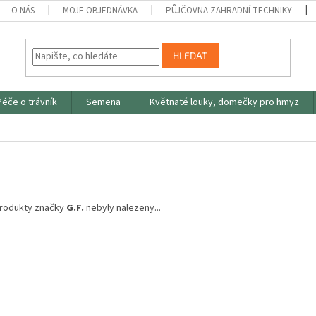
O NÁS
MOJE OBJEDNÁVKA
PŮJČOVNA ZAHRADNÍ TECHNIKY
HLEDAT
Péče o trávník
Semena
Květnaté louky, domečky pro hmyz
rodukty značky
G.F.
nebyly nalezeny...