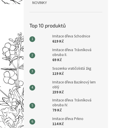
NOVINKY
Top 10 produktů
Imitace dřeva Schodnice
619 Kč
Imitace dřeva Trávníková
obruba II.
69 Kč
Svazenka vratičolistá 1kg
119 Kč
Imitace dřeva Bazénový lem
oblý
239 Kč
Imitace dřeva Trávníková
obruba IV.
79 Kč
Imitace dřeva Prkno
114 Kč