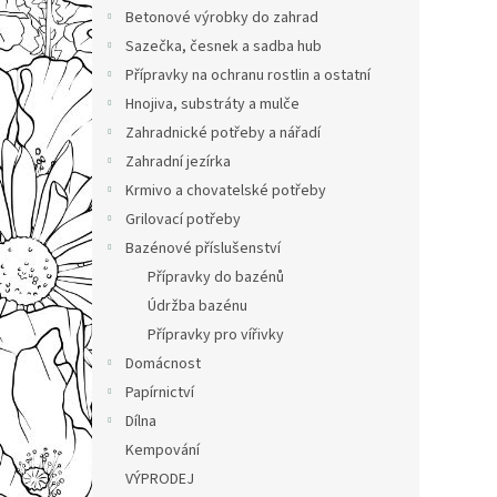
n
Betonové výrobky do zahrad
e
Sazečka, česnek a sadba hub
l
Přípravky na ochranu rostlin a ostatní
Hnojiva, substráty a mulče
Zahradnické potřeby a nářadí
Zahradní jezírka
Krmivo a chovatelské potřeby
Grilovací potřeby
Bazénové příslušenství
Přípravky do bazénů
Údržba bazénu
Přípravky pro vířivky
Domácnost
Papírnictví
Dílna
Kempování
VÝPRODEJ