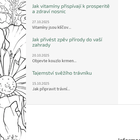
Jak vitamíny přispívají k prosperitě
a zdraví nosnic
27.10.2025
Vitamíny jsou klíčov...
Jak přivést zpěv přírody do vaší
zahrady
20.10.2025
Objevte kouzlo krmen...
Tajemství svěžího trávníku
15.10.2025
Jak připravit trávní...
Z
á
p
a
t