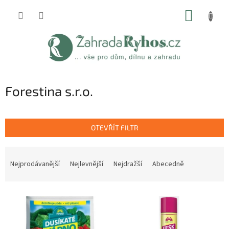
Přejít
NÁKUP
na
obsah
KOŠÍK
Forestina s.r.o.
OTEVŘÍT FILTR
Ř
a
Nejprodávanější
Nejlevnější
Nejdražší
Abecedně
z
e
V
n
ý
í
p
p