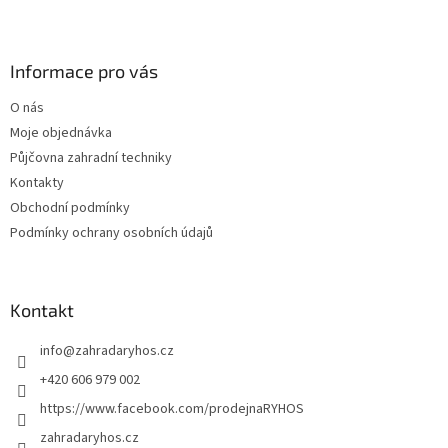
l
Z
á
á
d
p
a
a
Informace pro vás
c
t
í
O nás
í
p
Moje objednávka
r
v
Půjčovna zahradní techniky
k
Kontakty
y
Obchodní podmínky
v
ý
Podmínky ochrany osobních údajů
p
i
s
u
Kontakt
info
@
zahradaryhos.cz
+420 606 979 002
https://www.facebook.com/prodejnaRYHOS
zahradaryhos.cz