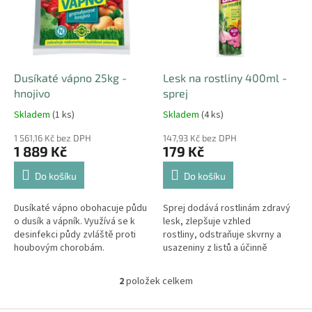
i
r
s
o
p
d
r
u
o
k
d
t
Dusíkaté vápno 25kg -
Lesk na rostliny 400ml -
u
ů
hnojivo
sprej
k
Skladem
(1 ks)
Skladem
(4 ks)
t
ů
1 561,16 Kč bez DPH
147,93 Kč bez DPH
1 889 Kč
179 Kč
Do košíku
Do košíku
Dusíkaté vápno obohacuje půdu
Sprej dodává rostlinám zdravý
o dusík a vápník. Využívá se k
lesk, zlepšuje vzhled
desinfekci půdy zvláště proti
rostliny, odstraňuje skvrny a
houbovým chorobám.
usazeniny z listů a účinně
zabraňuje usazování prachu.
2
položek celkem
O
v