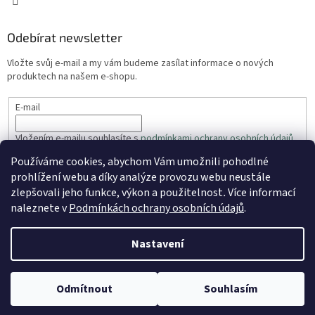
Odebírat newsletter
Vložte svůj e-mail a my vám budeme zasílat informace o nových
produktech na našem e-shopu.
E-mail
Vložením e-mailu souhlasíte s
podmínkami ochrany osobních údajů
Používáme cookies, abychom Vám umožnili pohodlné
PŘIHLÁSIT SE
prohlížení webu a díky analýze provozu webu neustále
zlepšovali jeho funkce, výkon a použitelnost
.
Více informací
naleznete v
Podmínkách ochrany osobních údajů
.
Vytvořil Shoptet
Nastavení
Copyright 2026
ZahradaRyhos.cz
. Všechna práva vyhrazena.
Odmítnout
Souhlasím
Upravit nastavení cookies