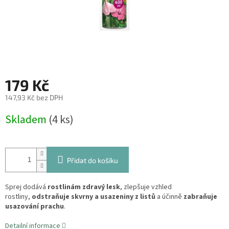
179 Kč
147,93 Kč bez DPH
Měrná
Skladem
(4 ks)
cena:
Přidat do košíku
Sprej dodává
rostlinám zdravý lesk
, zlepšuje vzhled
rostliny,
odstraňuje skvrny a usazeniny z listů
a účinně
zabraňuje
usazování prachu
.
Detailní informace