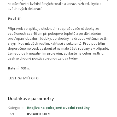
na ošetřování květináčových rostlin a úpravu vzhledu kytic a
květinových dekorací.
Použití:
Přípravek se aplikuje stisknutím rozprašovače nádobky ze
vzdálenosti cca 40 cm při pokojové teplotě a po důkladném
protřepání obsahu nádobky. Je vhodný na drtivou většinu rostlin
s výjimkou mladých rostlin, kaktusů a sukulentů. Před použitím
doporučujeme Lesk vyzkoušet na malé části rostliny a v případě,
že nedojde k negativním projevům, aplikujte na celou rostlinu.
Lesk je vhodné používat jednou za dva týdny.
Balení:
400ml
ILUSTRATIVNÍ FOTO
Doplňkové parametry
Kategorie
:
Hnojiva na pokojové a vodní rostliny
EAN
:
8594003193071