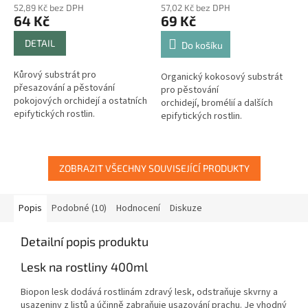
52,89 Kč bez DPH
57,02 Kč bez DPH
64 Kč
69 Kč
DETAIL
Do košíku
Kůrový substrát pro
Organický kokosový substrát
přesazování a pěstování
pro pěstování
pokojových orchidejí a ostatních
orchidejí, bromélií a dalších
epifytických rostlin.
epifytických rostlin.
ZOBRAZIT VŠECHNY SOUVISEJÍCÍ PRODUKTY
Popis
Podobné (10)
Hodnocení
Diskuze
Detailní popis produktu
Lesk na rostliny 400ml
Biopon lesk dodává rostlinám zdravý lesk, odstraňuje skvrny a
usazeniny z listů a účinně zabraňuje usazování prachu. Je vhodný