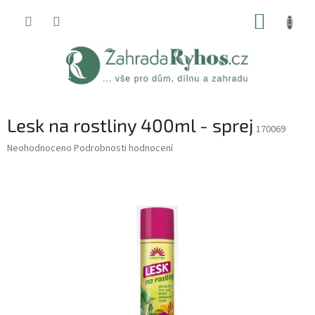
Přejít
NÁKUP
na
obsah
KOŠÍK
Lesk na rostliny 400ml - sprej
170069
Průměrné
Neohodnoceno
Podrobnosti hodnocení
hodnocení
produktu
je
0,0
z
5
hvězdiček.