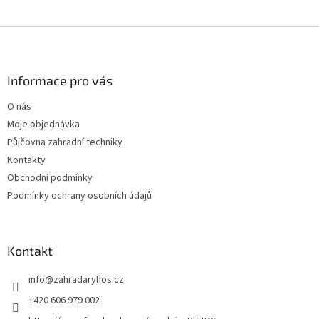
Z
á
p
a
Informace pro vás
t
O nás
í
Moje objednávka
Půjčovna zahradní techniky
Kontakty
Obchodní podmínky
Podmínky ochrany osobních údajů
Kontakt
info
@
zahradaryhos.cz
+420 606 979 002