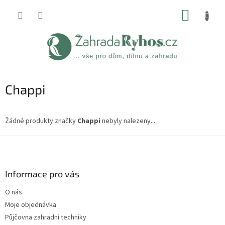
Přejít
NÁKUP
na
obsah
KOŠÍK
Chappi
Žádné produkty značky
Chappi
nebyly nalezeny...
Z
á
p
a
Informace pro vás
t
O nás
í
Moje objednávka
Půjčovna zahradní techniky