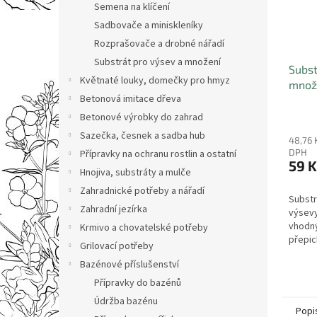
Semena na klíčení
Sadbovače a miniskleníky
Rozprašovače a drobné nářadí
Substrát pro výsev a množení
Subst
Květnaté louky, domečky pro hmyz
množe
Betonová imitace dřeva
Betonové výrobky do zahrad
Sazečka, česnek a sadba hub
48,76 
DPH
Přípravky na ochranu rostlin a ostatní
59 K
Hnojiva, substráty a mulče
Zahradnické potřeby a nářadí
Substr
Zahradní jezírka
výsevy
vhodný
Krmivo a chovatelské potřeby
přepich
Grilovací potřeby
Bazénové příslušenství
Přípravky do bazénů
Údržba bazénu
Popi