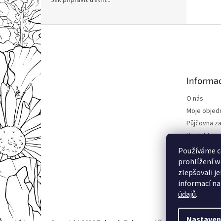
Jak připravit trávní...
Z
á
p
a
t
Informac
í
O nás
Moje objed
Půjčovna za
Kontakty
Obchodní 
Používáme c
Podmínky o
prohlížení w
údajů
zlepšovali j
informací na
údajů
.
Nastaven