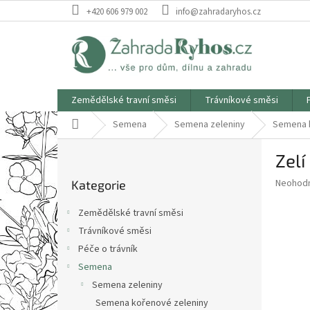
Přejít
+420 606 979 002
info@zahradaryhos.cz
na
obsah
Zemědělské travní směsi
Trávníkové směsi
Domů
Semena
Semena zeleniny
Semena k
P
Zel
o
Přeskočit
s
Průměr
Neohod
Kategorie
kategorie
t
hodnoce
r
produkt
Zemědělské travní směsi
a
je
Trávníkové směsi
0,0
n
z
Péče o trávník
n
5
í
Semena
hvězdič
p
Semena zeleniny
a
Semena kořenové zeleniny