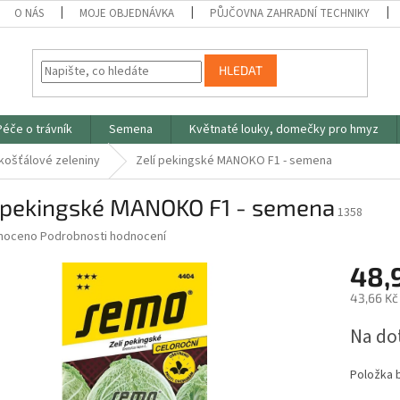
O NÁS
MOJE OBJEDNÁVKA
PŮJČOVNA ZAHRADNÍ TECHNIKY
HLEDAT
Péče o trávník
Semena
Květnaté louky, domečky pro hmyz
ošťálové zeleniny
Zelí pekingské MANOKO F1 - semena
í pekingské MANOKO F1 - semena
1358
né
noceno
Podrobnosti hodnocení
ní
48,
u
43,66 Kč
Měrná
Na do
cena:
ek.
Položka 