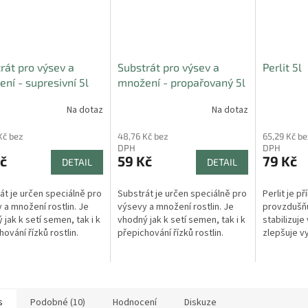
rát pro výsev a
Substrát pro výsev a
Perlit 5l
ní - supresivní 5l
množení - propařovaný 5l
Na dotaz
Na dotaz
Kč bez
48,76 Kč bez
65,29 Kč be
DPH
DPH
č
59 Kč
79 Kč
DETAIL
DETAIL
át je určen speciálně pro
Substrát je určen speciálně pro
Perlit je př
 a množení rostlin. Je
výsevy a množení rostlin. Je
provzdušňu
 jak k setí semen, tak i k
vhodný jak k setí semen, tak i k
stabilizuje
ování řízků rostlin.
přepichování řízků rostlin.
zlepšuje vy
přispívá k 
pěstovanýc
s
Podobné (10)
Hodnocení
Diskuze