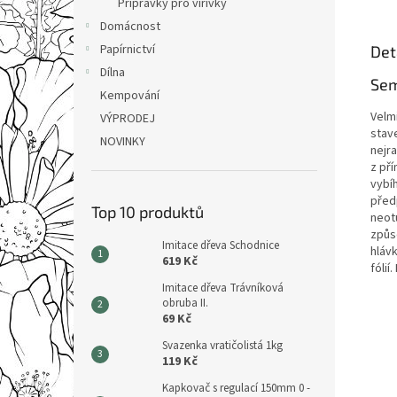
Přípravky pro vířivky
Domácnost
Papírnictví
Det
Dílna
Sem
Kempování
Velm
VÝPRODEJ
stave
NOVINKY
nejra
z pří
vybíh
před
Top 10 produktů
neot
způs
Imitace dřeva Schodnice
hlávk
619 Kč
fólií
Imitace dřeva Trávníková
obruba II.
69 Kč
Svazenka vratičolistá 1kg
119 Kč
Kapkovač s regulací 150mm 0 -