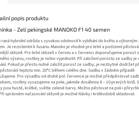
ailní popis produktu
ínka - Zelí pekingské MANOKO F1 40 semen
i raná hybridní odrůda s vysokou odolností k vybíhání do květu a výborným
m. Je rezistentní k fusariu. Manoko je vhodné pro letní a podzimní pěstován
nější sklizně. Pro letní sklizeň v červnu a v červenci doporučujeme porost 
mého výsevu, rostliny je nutno vyjednotit. Při založení porostu ze sadby je 
ání. Pokud je přesto nutné založit porost ze sadby, je nezbytné dodržet při
pěstování teplotu min. 20°C během celého dne. Sadbu v žádném případě
užujeme. Pro výsadbu od druhé pol. července je možné předpěstovat sa
obem, rostliny vysazujeme na pole, jakmile dosáhnou 8 – 10 pravých listů.
y jsou husté, krátké, světle zelené barvy. Možno pěstovat na poli i přirych
. Při správném načasování sklizně je možné hlávky i krátkodobě skladovat.