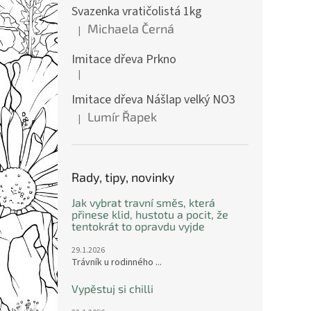
Svazenka vratičolistá 1kg
Michaela Černá
|
Hodnocení produktu je 5 z 5 hvězdiček.
Imitace dřeva Prkno
|
Hodnocení produktu je 5 z 5 hvězdiček.
Imitace dřeva Nášlap velký NO3
Lumír Řapek
|
Hodnocení produktu je 5 z 5 hvězdiček.
Rady, tipy, novinky
Jak vybrat travní směs, která
přinese klid, hustotu a pocit, že
tentokrát to opravdu vyjde
29.1.2026
Trávník u rodinného ...
Vypěstuj si chilli