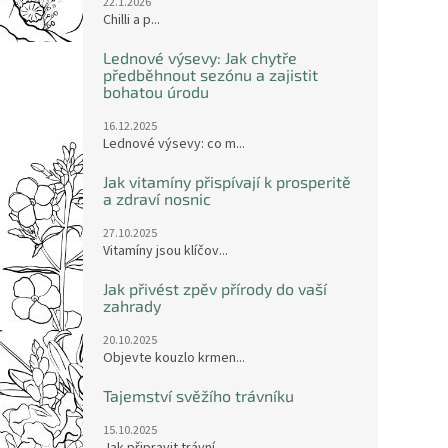
22.1.2026
Chilli a p...
Lednové výsevy: Jak chytře
předběhnout sezónu a zajistit
bohatou úrodu
16.12.2025
Lednové výsevy: co m...
Jak vitamíny přispívají k prosperitě
a zdraví nosnic
27.10.2025
Vitamíny jsou klíčov...
Jak přivést zpěv přírody do vaší
zahrady
20.10.2025
Objevte kouzlo krmen...
Tajemství svěžího trávníku
15.10.2025