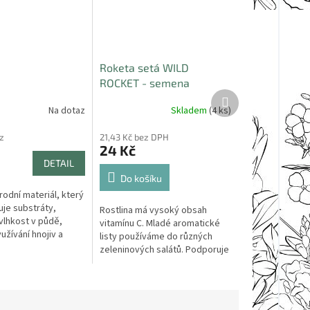
Roketa setá WILD
ROCKET - semena
Další
produkt
Na dotaz
Skladem
(4 ks)
z
21,43 Kč bez DPH
24 Kč
DETAIL
Do košíku
írodní materiál, který
je substráty,
Rostlina má vysoký obsah
 vlhkost v půdě,
vitamínu C. Mladé aromatické
užívání hnojiv a
listy používáme do různých
dobré kondici
zeleninových salátů. Podporuje
h rostlin.
chuť k jídlu. Pěstujeme
v truhlících a na záhonech....