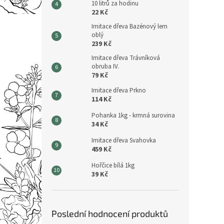
10 litrů za hodinu
22 Kč
Imitace dřeva Bazénový lem
oblý
239 Kč
Imitace dřeva Trávníková
obruba IV.
79 Kč
Imitace dřeva Prkno
114 Kč
Pohanka 1kg - krmná surovina
34 Kč
Imitace dřeva Svahovka
459 Kč
Hořčice bílá 1kg
39 Kč
Poslední hodnocení produktů