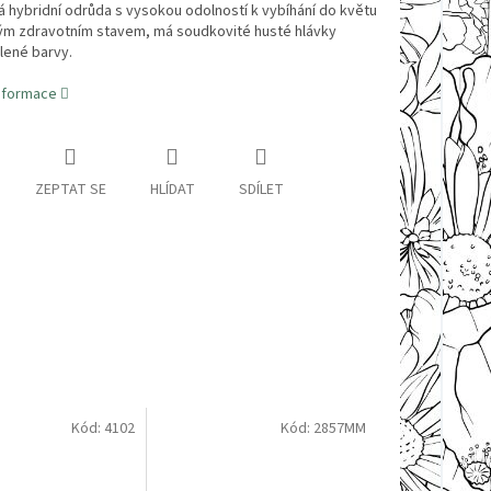
á hybridní odrůda s vysokou odolností k vybíhání do květu
ým zdravotním stavem, má soudkovité husté hlávky
lené barvy.
informace
ZEPTAT SE
HLÍDAT
SDÍLET
Kód:
4102
Kód:
2857MM