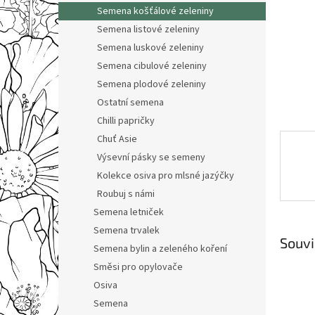
n
Semena košťálové zeleniny
e
Semena listové zeleniny
l
Semena luskové zeleniny
Semena cibulové zeleniny
Semena plodové zeleniny
Ostatní semena
Chilli papričky
Chuť Asie
Výsevní pásky se semeny
Kolekce osiva pro mlsné jazýčky
Roubuj s námi
Semena letniček
Semena trvalek
Souvi
Semena bylin a zeleného koření
Směsi pro opylovače
Osiva
Semena