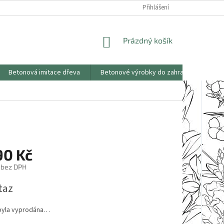
KONTAKTY
OBCHODNÍ PODMÍNKY
PODMÍNKY OCHRANY OSOBNÍCH
Přihlášení
NÁKUPNÍ
Prázdný košík
KOŠÍK
Betonová imitace dřeva
Betonové výrobky do zahrad
Saze
90 Kč
 bez DPH
taz
byla vyprodána…