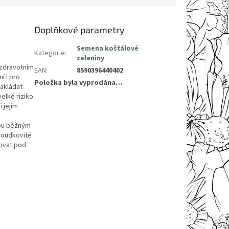
Doplňkové parametry
Semena košťálové
Kategorie
:
zeleniny
 zdravotním
EAN
:
8590396440402
í i pro
Položka byla vyprodána…
zakládat
velké riziko
 jejím
dbu běžným
 Soudkovité
lovat pod