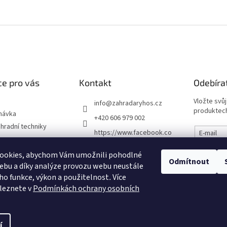
e pro vás
Kontakt
Odebíra
Vložte svů
info
@
zahradaryhos.cz
produktech
návka
+420 606 979 002
hradní techniky
https://www.facebook.co
E-mail
m/prodejnaRYHOS
podmínky
ookies, abychom Vám umožnili pohodlné
Vložením
zahradaryhos.cz
Odmítnout
chrany osobních
údajů
ebu a díky analýze provozu webu neustále
eho funkce, výkon a použitelnost
.
Více
leznete v
Podmínkách ochrany osobních
PŘIHL
í