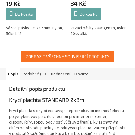
19 Kč
34 Kč
Do košíku
Do košíku
Vázací pásky 120x2,5mm, nylon,
Vázací pásky 200x3,6mm, nylon,
50ks bílá.
50ks bílá.
ZOBRAZIT VŠECHNY SOUVISEJÍCÍ PRODUKTY
Popis
Podobné (10)
Hodnocení
Diskuze
Detailní popis produktu
Krycí plachta STANDARD 2x8m
Krycí plachta s oky představuje nepromokavou mnohoúčelovou
polyetylenovou plachtu vhodnou pro interiér i exteriér,
disponující vysokou odolností vůči UV záření. Díky záchytným
okům po obvodu plachty se zakrývací plachta tvarem přizpůsobí
v podstatě každému objektu a lze ji bezpečně zajistit před