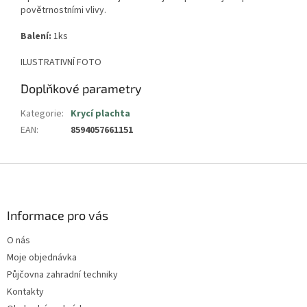
povětrnostními vlivy.
Balení:
1ks
ILUSTRATIVNÍ FOTO
Doplňkové parametry
Kategorie
:
Krycí plachta
EAN
:
8594057661151
Z
á
p
a
Informace pro vás
t
O nás
í
Moje objednávka
Půjčovna zahradní techniky
Kontakty