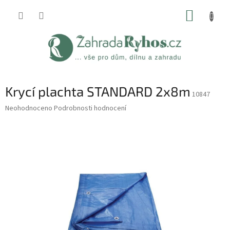
Přejít
NÁKUP
na
obsah
KOŠÍK
Krycí plachta STANDARD 2x8m
10847
Průměrné
Neohodnoceno
Podrobnosti hodnocení
hodnocení
produktu
je
0,0
z
5
hvězdiček.