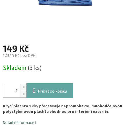
149 Kč
123,14 Kč bez DPH
Měrná
Skladem
(3 ks)
cena:
Přidat do košíku
Krycí plachta
s oky představuje
nepromokavou mnohoúčelovou
polyetylenovou plachtu vhodnou pro interiér i exteriér.
Detailní informace