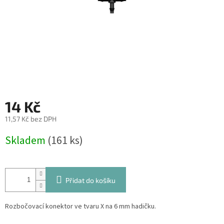
14 Kč
11,57 Kč bez DPH
Měrná
Skladem
(161 ks)
cena:
Přidat do košíku
Rozbočovací konektor ve tvaru X na 6 mm hadičku.