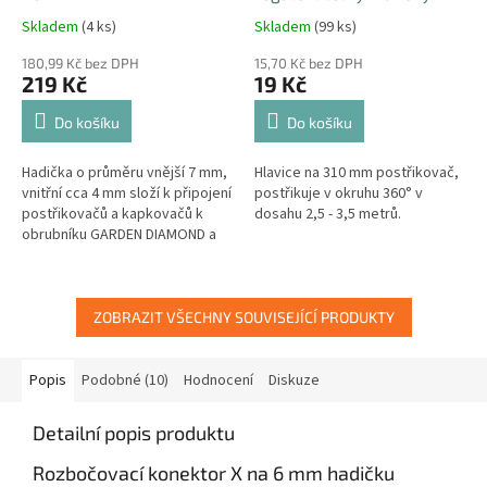
postřikovač - rozptyl 360°
Skladem
(4 ks)
Skladem
(99 ks)
180,99 Kč bez DPH
15,70 Kč bez DPH
219 Kč
19 Kč
Do košíku
Do košíku
Hadička o průměru vnější 7 mm,
Hlavice na 310 mm postřikovač,
vnitřní cca 4 mm složí k připojení
postřikuje v okruhu 360° v
postřikovačů a kapkovačů k
dosahu 2,5 - 3,5 metrů.
obrubníku GARDEN DIAMOND a
přivádí do zavlažovacího
zařízení z obrubníku vodu.
ZOBRAZIT VŠECHNY SOUVISEJÍCÍ PRODUKTY
Popis
Podobné (10)
Hodnocení
Diskuze
Detailní popis produktu
Rozbočovací konektor X na 6 mm hadičku