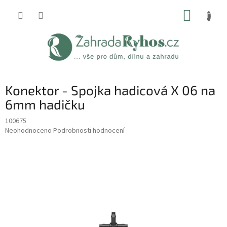
Přejít
NÁKUP
na
obsah
KOŠÍK
Konektor - Spojka hadicová X 06 na
6mm hadičku
100675
Průměrné
Neohodnoceno
Podrobnosti hodnocení
hodnocení
produktu
je
0,0
z
5
hvězdiček.