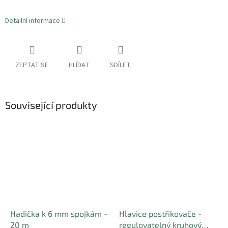
Detailní informace
ZEPTAT SE
HLÍDAT
SDÍLET
Související produkty
Hadička k 6 mm spojkám -
Hlavice postřikovače -
20 m
regulovatelný kruhový