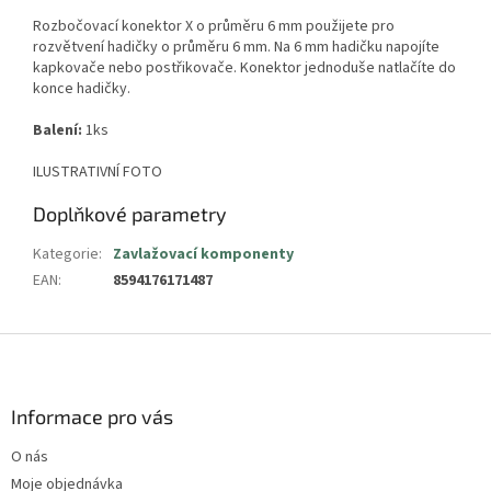
Rozbočovací konektor X o průměru 6 mm použijete pro
rozvětvení hadičky o průměru 6 mm. Na 6 mm hadičku napojíte
kapkovače nebo postřikovače. Konektor jednoduše natlačíte do
konce hadičky.
Balení:
1ks
ILUSTRATIVNÍ FOTO
Doplňkové parametry
Kategorie
:
Zavlažovací komponenty
EAN
:
8594176171487
Z
á
p
a
Informace pro vás
t
O nás
í
Moje objednávka