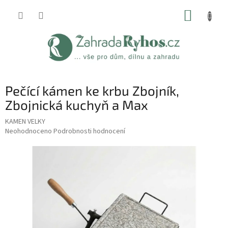
Přejít
NÁKUP
na
obsah
KOŠÍK
Pečící kámen ke krbu Zbojník,
Zbojnická kuchyň a Max
KAMEN VELKY
Průměrné
Neohodnoceno
Podrobnosti hodnocení
hodnocení
produktu
je
0,0
z
5
hvězdiček.