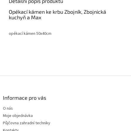
Detailní popis produktu
Opékací kámen ke krbu Zbojník, Zbojnická
kuchyň a Max
opékací kámen 50x40cm
Z
á
p
a
Informace pro vás
t
O nás
í
Moje objednávka
Půjčovna zahradní techniky
Kontakty