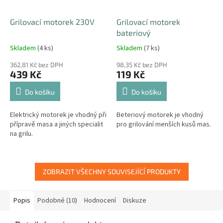
Grilovací motorek 230V
Grilovací motorek
bateriový
Skladem
(4 ks)
Skladem
(7 ks)
362,81 Kč bez DPH
98,35 Kč bez DPH
439 Kč
119 Kč
Do košíku
Do košíku
Elektrický motorek je vhodný při
Beteriový motorek je vhodný
přípravě masa a jiných specialit
pro grilování menších kusů mas.
na grilu.
ZOBRAZIT VŠECHNY SOUVISEJÍCÍ PRODUKTY
Popis
Podobné (10)
Hodnocení
Diskuze