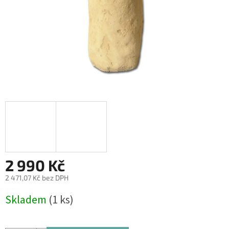
2 990 Kč
2 471,07 Kč bez DPH
Měrná
Skladem
(1 ks)
cena: