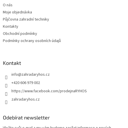
t
O nás
í
Moje objednávka
Půjčovna zahradní techniky
Kontakty
Obchodní podmínky
Podmínky ochrany osobních údajů
Kontakt
info
@
zahradaryhos.cz
+420 606 979 002
https://www.facebook.com/prodejnaRYHOS
zahradaryhos.cz
Odebírat newsletter
Vložte svůj e-mail a my vám budeme zasílat informace o nových