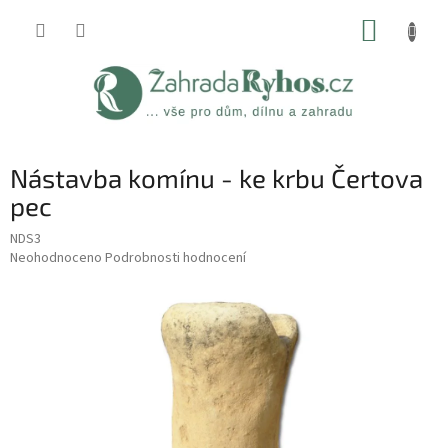
Přejít
NÁKUP
na
obsah
KOŠÍK
Nástavba komínu - ke krbu Čertova
pec
NDS3
Průměrné
Neohodnoceno
Podrobnosti hodnocení
hodnocení
produktu
je
0,0
z
5
hvězdiček.