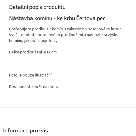
Detailní popis produktu
Nástavba komínu - ke krbu Čertova pec
Potřebujete prodloužit komín u zahradního betonového krbu?
Využijte tohoto betonového prodloužení a nastavte si výšku
komínu, jak potřebujete vy.
Délka prodloužení je 60cm
Foto je pouze ilustrační.
Dostupnost zboží: na dotaz
Z
á
p
a
Informace pro vás