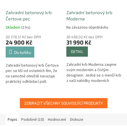
Zahradní betonový krb
Zahradní betonový krb
Čertova pec
Moderna
Skladem
(2 ks)
Na závaznou objednávku
20 578,51 Kč bez DPH
26 438,02 Kč bez DPH
24 900 Kč
31 990 Kč
DETAIL
Do košíku
Zahradní krb Moderna zaujme
Zahradní betonový krb Čertova
svým moderním a čistým
pec se liší od ostatních tím, že
designem. Jedná se o menší krb
na samotné ohniště navazuje
z naší nabídky moderních
praktický odkládací pult.
zahradních krbů.
ZOBRAZIT VŠECHNY SOUVISEJÍCÍ PRODUKTY
Popis
Podobné (10)
Hodnocení
Diskuze