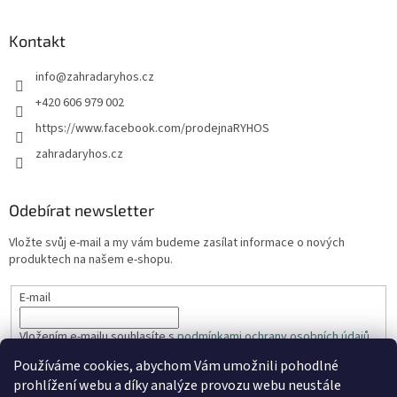
Kontakt
info
@
zahradaryhos.cz
+420 606 979 002
https://www.facebook.com/prodejnaRYHOS
zahradaryhos.cz
Odebírat newsletter
Vložte svůj e-mail a my vám budeme zasílat informace o nových
produktech na našem e-shopu.
E-mail
Vložením e-mailu souhlasíte s
podmínkami ochrany osobních údajů
Používáme cookies, abychom Vám umožnili pohodlné
PŘIHLÁSIT SE
prohlížení webu a díky analýze provozu webu neustále