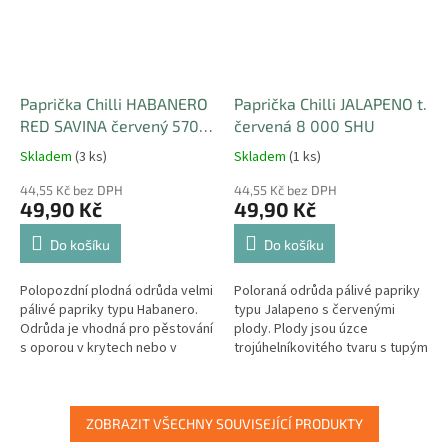
Paprička Chilli HABANERO
Paprička Chilli JALAPENO t.
RED SAVINA červený 570
červená 8 000 SHU
000 SHU
Skladem
(3 ks)
Skladem
(1 ks)
44,55 Kč bez DPH
44,55 Kč bez DPH
49,90 Kč
49,90 Kč
Do košíku
Do košíku
Polopozdní plodná odrůda velmi
Poloraná odrůda pálivé papriky
pálivé papriky typu Habanero.
typu Jalapeno s červenými
Odrůda je vhodná pro pěstování
plody. Plody jsou úzce
s oporou v krytech nebo v
trojúhelníkovitého tvaru s tupým
nádobách. Plody jsou hladké,
zakončením a silnou stěnou, 2-3
leskle červené, 3-4 cm široké...
cm široké a 6-7 cm dlouhé....
ZOBRAZIT VŠECHNY SOUVISEJÍCÍ PRODUKTY