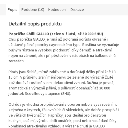
Popis
Podobné (10)
Hodnocení
Diskuze
Detailní popis produktu
Paprička Chilli GIALLO (zeleno-žlutá, až 30 000 SHU)
Chilli paprička GIALLO je raná až poloraná odrůda okrasné i
užitkové pálivé papriky cayennského typu. Rostlina se vyznačuje
bujným růstem a vysokou plodností, díky čemuž je atraktivní
nejen na záhoně, ale i při pěstování v nádobách na balkonech či
terasách.
Plody jsou štíhlé, mírně zakřivené a dorůstají délky přibližně 13–
15 cm. V průběhu zrání mění barvu ze zelené do výrazně žluté,
což dodává rostlině velmi dekorativní vzhled. Dužina je pevná,
aromatická a výrazně pálivá, s pálivostí dosahující až 30 000
jednotek Scovilleovy stupnice (SHU).
Odrůda je vhodná pro pěstování s oporou nebo s vyvazováním,
zejména v krytech, fóliovnících či sklenících, ale dobře prospívá i
ve větších květináčích. Papričky jsou ideální pro čerstvou
kuchyni, sušení, výrobu chilli omáček, past nebo nakládání. Díky
kombinaci atraktivního vzhledu a výrazné chuti je GIALLO