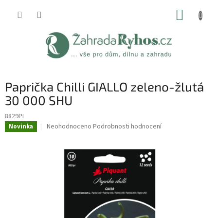
Přejít
NÁKUP
na
obsah
KOŠÍK
Paprička Chilli GIALLO zeleno-žlutá
30 000 SHU
8829PI
Průměrné
Neohodnoceno
Podrobnosti hodnocení
Novinka
hodnocení
produktu
je
0,0
z
5
hvězdiček.