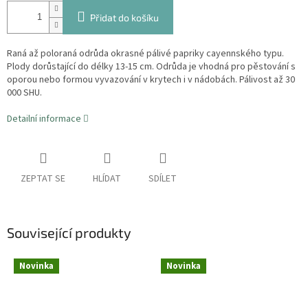
Přidat do košíku
Raná až poloraná odrůda okrasné pálivé papriky cayennského typu.
Plody dorůstající do délky 13-15 cm. Odrůda je vhodná pro pěstování s
oporou nebo formou vyvazování v krytech i v nádobách. Pálivost až 30
000 SHU.
Detailní informace
ZEPTAT SE
HLÍDAT
SDÍLET
Související produkty
Novinka
Novinka