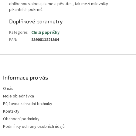
oblíbenou volbou jak mezi pěstiteli, tak mezi milovníky
pikantních pokrmů.
Doplňkové parametry
Kategorie
:
Chilli papričky
EAN
:
8590811821564
Z
á
p
a
Informace pro vás
t
O nás
í
Moje objednávka
Půjčovna zahradní techniky
Kontakty
Obchodní podmínky
Podmínky ochrany osobních údajů