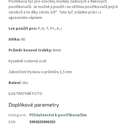
Postřiková tyč pro všechny modely zádových a tlakových
postřikovačů. Je možné ji použít i na většinu postřikovačů jiných
výrobců a to díky závitu 3/8". Tato tyč zvládne práci i s
agresivním vápnem.
Lze použít pro:
P, H, T, P+, A, I
Délka:
60
Průměr kovové trubky:
8mm
Kyselině vzdorná ocel
Zakončení tryskou o průměru 1,5 mm
Balení:
1ks
ILUSTRATIVNÍ FOTO
Doplňkové parametry
Kategorie
:
Příslušenství k postřikovačům
EAN
:
5904235000253