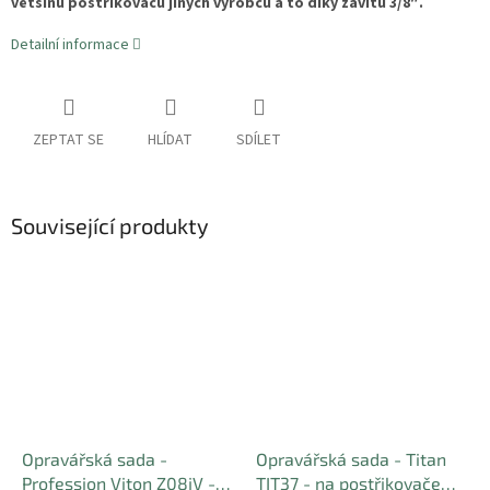
většinu postřikovačů
jiných výrobců a to díky závitu 3/8″.
Detailní informace
ZEPTAT SE
HLÍDAT
SDÍLET
Související produkty
Opravářská sada -
Opravářská sada - Titan
Profession Viton Z08jV -
TIT37 - na postřikovače