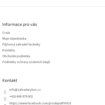
Z
á
p
a
Informace pro vás
t
O nás
í
Moje objednávka
Půjčovna zahradní techniky
Kontakty
Obchodní podmínky
Podmínky ochrany osobních údajů
Kontakt
info
@
zahradaryhos.cz
+420 606 979 002
https://www.facebook.com/prodejnaRYHOS