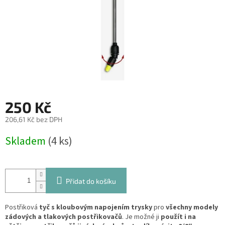
250 Kč
206,61 Kč bez DPH
Měrná
Skladem
(4 ks)
cena:
Přidat do košíku
Postřiková
tyč s kloubovým napojením trysky
pro
všechny modely
zádových a tlakových postřikovačů
. Je možné ji
použít i na