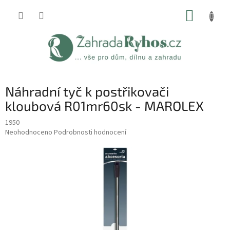
Přejít
NÁKUP
na
obsah
KOŠÍK
Náhradní tyč k postřikovači
kloubová R01mr60sk - MAROLEX
1950
Průměrné
Neohodnoceno
Podrobnosti hodnocení
hodnocení
produktu
je
0,0
z
5
hvězdiček.