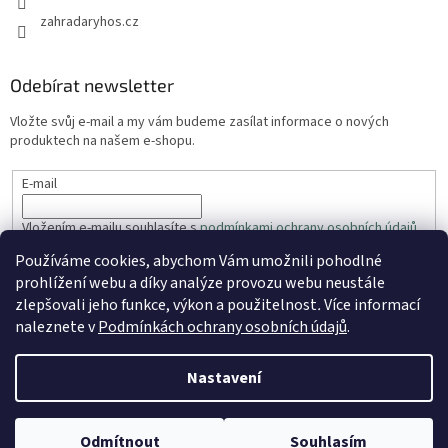
zahradaryhos.cz
Odebírat newsletter
Vložte svůj e-mail a my vám budeme zasílat informace o nových
produktech na našem e-shopu.
E-mail
Vložením e-mailu souhlasíte s
podmínkami ochrany osobních údajů
Používáme cookies, abychom Vám umožnili pohodlné
PŘIHLÁSIT SE
prohlížení webu a díky analýze provozu webu neustále
zlepšovali jeho funkce, výkon a použitelnost
.
Více informací
naleznete v
Podmínkách ochrany osobních údajů
.
Vytvořil Shoptet
Nastavení
Copyright 2026
ZahradaRyhos.cz
. Všechna práva vyhrazena.
Odmítnout
Souhlasím
Upravit nastavení cookies