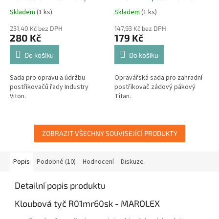
na postřikovače MAROLEX
MAROLEX
Skladem
(1 ks)
Skladem
(1 ks)
231,40 Kč bez DPH
147,93 Kč bez DPH
280 Kč
179 Kč
Do košíku
Do košíku
Sada pro opravu a údržbu
Opravářská sada pro zahradní
postřikovačů řady Industry
postřikovač zádový pákový
Viton.
Titan.
ZOBRAZIT VŠECHNY SOUVISEJÍCÍ PRODUKTY
Popis
Podobné (10)
Hodnocení
Diskuze
Detailní popis produktu
Kloubová tyč R01mr60sk - MAROLEX