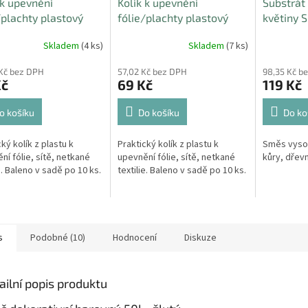
 k upevnění
Kolík k upevnění
Substrát
/plachty plastový
fólie/plachty plastový
květiny S
 10ks
19cm 10ks
Osmocot
Skladem
(4 ks)
Skladem
(7 ks)
Kč bez DPH
57,02 Kč bez DPH
98,35 Kč b
Kč
69 Kč
119 Kč
o košíku
Do košíku
Do ko
ký kolík z plastu k
Praktický kolík z plastu k
Směs vysok
ní fólie, sítě, netkané
upevnění fólie, sítě, netkané
kůry, dřevn
e. Baleno v sadě po 10 ks.
textilie. Baleno v sadě po 10 ks.
s
Podobné (10)
Hodnocení
Diskuze
ailní popis produktu