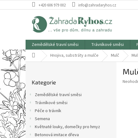
Přejít
+420 606 979 002
info@zahradaryhos.cz
na
obsah
Zemědělské travní směsi
Trávníkové směsi
Domů
Hnojiva, substráty a mulče
Mulč
Mul
P
Mulč
o
Přeskočit
s
Průměr
Neohod
Kategorie
kategorie
t
hodnoce
r
produkt
Zemědělské travní směsi
a
je
Trávníkové směsi
0,0
n
z
Péče o trávník
n
5
í
Semena
hvězdič
p
Květnaté louky, domečky pro hmyz
a
Betonová imitace dřeva