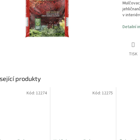
Mulčovací
jehličnan
v interiér
Detailní 
TISK
sející produkty
Kód:
12274
Kód:
12275