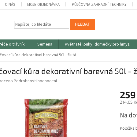
O NÁS
MOJE OBJEDNÁVKA
PŮJČOVNA ZAHRADNÍ TECHNIKY
HLEDAT
Péče o trávník
Semena
Květnaté louky, domečky pro hmyz
čovací kůra dekorativní barevná 50l - žlutá
ovací kůra dekorativní barevná 50l - 
né
noceno
Podrobnosti hodnocení
ní
259
u
214,05 K
Měrná
Na do
cena:
ek.
Položka 