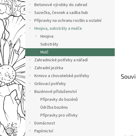
n
Betonové výrobky do zahrad
e
Sazečka, česnek a sadba hub
l
Přípravky na ochranu rostlin a ostatní
Hnojiva, substráty a mulče
Hnojiva
Substráty
Mulč
Zahradnické potřeby a nářadí
Zahradní jezírka
Souvi
Krmivo a chovatelské potřeby
Grilovací potřeby
Bazénové příslušenství
Přípravky do bazénů
Údržba bazénu
Přípravky pro vířivky
Domácnost
Papírnictví