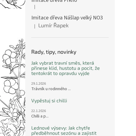
Imitace dřeva Prkno
|
Hodnocení produktu je 5 z 5 hvězdiček.
Imitace dřeva Nášlap velký NO3
Lumír Řapek
|
Hodnocení produktu je 5 z 5 hvězdiček.
Rady, tipy, novinky
Jak vybrat travní směs, která
přinese klid, hustotu a pocit, že
tentokrát to opravdu vyjde
29.1.2026
Trávník u rodinného ...
Vypěstuj si chilli
22.1.2026
Chilli a p...
Lednové výsevy: Jak chytře
předběhnout sezónu a zajistit