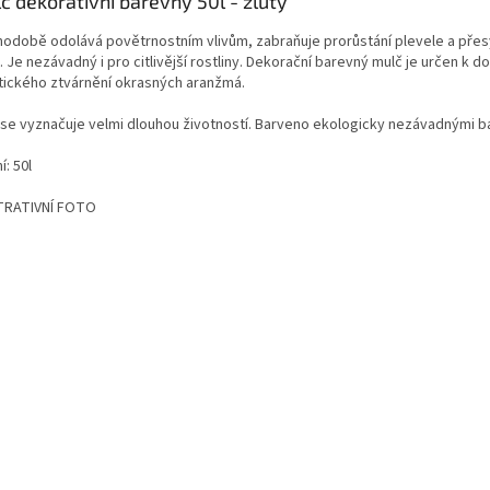
č dekorativní barevný 50l - žlutý
hodobě odolává povětrnostním vlivům, zabraňuje prorůstání plevele a přes
 Je nezávadný i pro citlivější rostliny. Dekorační barevný mulč je určen k d
tického ztvárnění okrasných aranžmá.
 se vyznačuje velmi dlouhou životností. Barveno ekologicky nezávadnými b
í: 50l
TRATIVNÍ FOTO