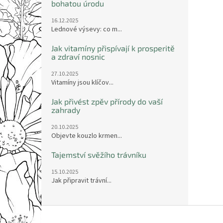
bohatou úrodu
16.12.2025
Lednové výsevy: co m...
Jak vitamíny přispívají k prosperitě
a zdraví nosnic
27.10.2025
Vitamíny jsou klíčov...
Jak přivést zpěv přírody do vaší
zahrady
20.10.2025
Objevte kouzlo krmen...
Tajemství svěžího trávníku
15.10.2025
Jak připravit trávní...
Z
á