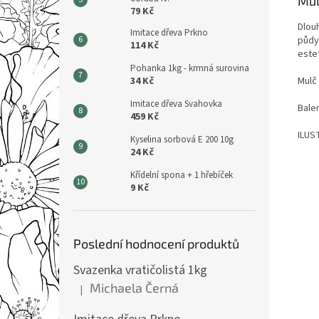
Mul
79 Kč
Dlou
Imitace dřeva Prkno
půdy.
114 Kč
este
Pohanka 1kg - krmná surovina
34 Kč
Mulč
Imitace dřeva Svahovka
Balen
459 Kč
ILUS
Kyselina sorbová E 200 10g
24 Kč
Křídelní spona + 1 hřebíček
9 Kč
Poslední hodnocení produktů
Svazenka vratičolistá 1kg
Michaela Černá
|
Hodnocení produktu je 5 z 5 hvězdiček.