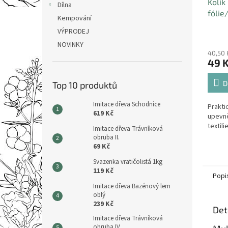
Kolík
Dílna
fólie
Kempování
15cm
VÝPRODEJ
NOVINKY
40,50 
49 
D
Top 10 produktů
Imitace dřeva Schodnice
Praktic
619 Kč
upevně
textili
Imitace dřeva Trávníková
obruba II.
69 Kč
Svazenka vratičolistá 1kg
119 Kč
Popi
Imitace dřeva Bazénový lem
oblý
239 Kč
Det
Imitace dřeva Trávníková
obruba IV.