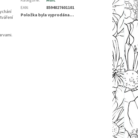
Kategorie
:
Mulč
EAN
:
8594027601101
ychání
Položka byla vyprodána…
otváření
arvami.