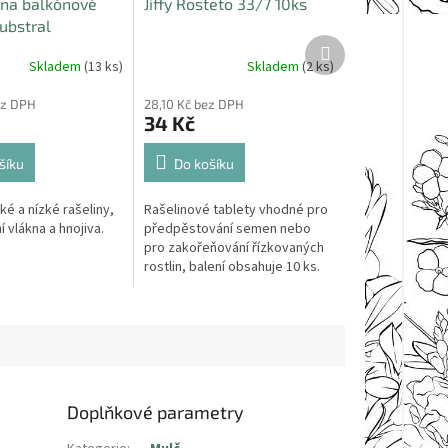
 na balkónové
Jiffy Rosteto 33/7 10ks
ubstral
Další
e 20l
produkt
Skladem
(13 ks)
Skladem
(2 ks)
ez DPH
28,10 Kč bez DPH
34 Kč
šíku
Do košíku
é a nízké rašeliny,
Rašelinové tablety vhodné pro
í vlákna a hnojiva.
předpěstování semen nebo
pro zakořeňování řízkovaných
rostlin, balení obsahuje 10 ks.
Doplňkové parametry