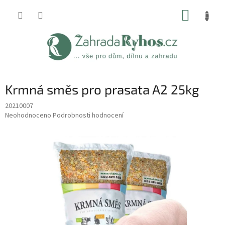
Přejít
NÁKUP
na
obsah
KOŠÍK
Krmná směs pro prasata A2 25kg
20210007
Průměrné
Neohodnoceno
Podrobnosti hodnocení
hodnocení
produktu
je
0,0
z
5
hvězdiček.