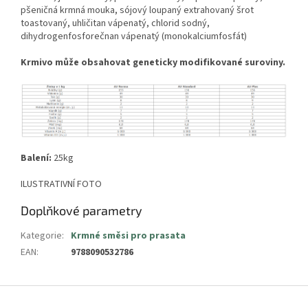
pšeničná krmná mouka, sójový loupaný extrahovaný šrot
toastovaný, uhličitan vápenatý, chlorid sodný,
dihydrogenfosforečnan vápenatý (monokalciumfosfát)
Krmivo může obsahovat geneticky modifikované suroviny.
Balení:
25kg
ILUSTRATIVNÍ FOTO
Doplňkové parametry
Kategorie
:
Krmné směsi pro prasata
EAN
:
9788090532786
Z
á