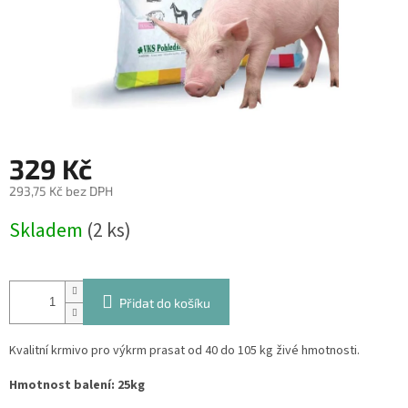
329 Kč
293,75 Kč bez DPH
Měrná
Skladem
(2 ks)
cena:
Přidat do košíku
Kvalitní krmivo pro výkrm prasat od 40 do 105 kg živé hmotnosti.
Hmotnost balení: 25kg