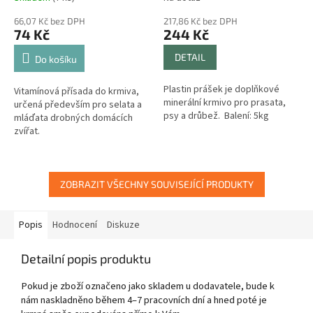
66,07 Kč bez DPH
217,86 Kč bez DPH
74 Kč
244 Kč
DETAIL
Do košíku
Plastin prášek je doplňkové
Vitamínová přísada do krmiva,
minerální krmivo pro prasata,
určená především pro selata a
psy a drůbež. Balení: 5kg
mláďata drobných domácích
zvířat.
ZOBRAZIT VŠECHNY SOUVISEJÍCÍ PRODUKTY
Popis
Hodnocení
Diskuze
Detailní popis produktu
Pokud je zboží označeno jako skladem u dodavatele, bude k
nám naskladněno během 4–7 pracovních dní a hned poté je