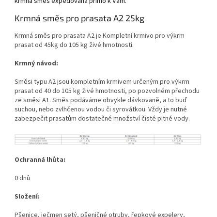
krmná směs expedována přímo k Vám.
Krmná směs pro prasata A2 25kg
Krmná směs pro prasata A2 je Kompletní krmivo pro výkrm
prasat od 45kg do 105 kg živé hmotnosti.
Krmný návod:
Směsi typu A2 jsou kompletním krmivem určeným pro výkrm
prasat od 40 do 105 kg živé hmotnosti, po pozvolném přechodu
ze směsi A1. Směs podáváme obvykle dávkovaně, a to buď
suchou, nebo zvlhčenou vodou či syrovátkou. Vždy je nutné
zabezpečit prasatům dostatečné množství čisté pitné vody.
Ochranná lhůta:
0 dnů
Složení:
Pšenice, ječmen setý, pšeničné otruby, řepkové expelery,