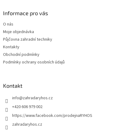
p
a
Informace pro vás
t
O nás
í
Moje objednávka
Půjčovna zahradní techniky
Kontakty
Obchodní podmínky
Podmínky ochrany osobních údajů
Kontakt
info
@
zahradaryhos.cz
+420 606 979 002
https://www.facebook.com/prodejnaRYHOS
zahradaryhos.cz