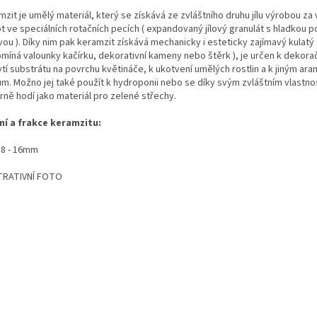
zit je umělý materiál, který se získává ze zvláštního druhu jílu výrobou z
ot ve speciálních rotačních pecích ( expandovaný jílový granulát s hladkou 
ou ). Díky nim pak keramzit získává mechanicky i esteticky zajímavý kulatý 
omíná valounky kačírku, dekorativní kameny nebo štěrk ), je určen k dekor
ytí substrátu na povrchu květináče, k ukotvení umělých rostlin a k jiným ar
ům. Možno jej také použít k hydroponii nebo se díky svým zvláštním vlastn
rně hodí jako materiál pro zelené střechy.
ní a frakce keramzitu:
.. 8 - 16mm
TRATIVNÍ FOTO