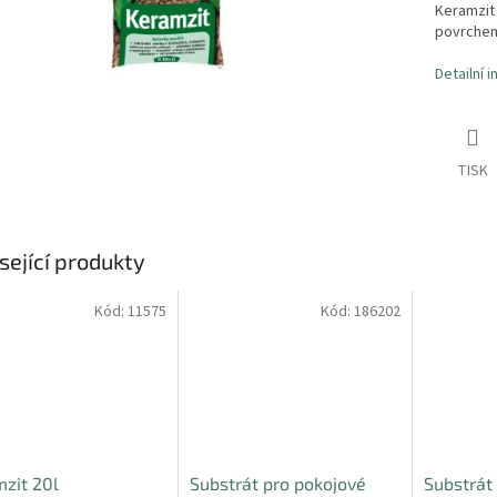
Keramzit 
povrche
Detailní 
TISK
sející produkty
Kód:
11575
Kód:
186202
zit 20l
Substrát pro pokojové
Substrát