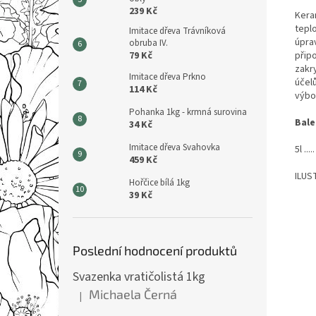
239 Kč
Keram
tepl
Imitace dřeva Trávníková
úprav
obruba IV.
přip
79 Kč
zakr
Imitace dřeva Prkno
účel
114 Kč
výbo
Pohanka 1kg - krmná surovina
Bale
34 Kč
Imitace dřeva Svahovka
5l ...
459 Kč
ILUS
Hořčice bílá 1kg
39 Kč
Poslední hodnocení produktů
Svazenka vratičolistá 1kg
Michaela Černá
|
Hodnocení produktu je 5 z 5 hvězdiček.