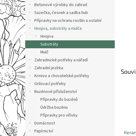
n
Betonové výrobky do zahrad
e
Sazečka, česnek a sadba hub
l
Přípravky na ochranu rostlin a ostatní
Hnojiva, substráty a mulče
Hnojiva
Substráty
Mulč
Zahradnické potřeby a nářadí
Zahradní jezírka
Souvi
Krmivo a chovatelské potřeby
Grilovací potřeby
Bazénové příslušenství
Přípravky do bazénů
Údržba bazénu
Přípravky pro vířivky
Domácnost
Papírnictví
Keram