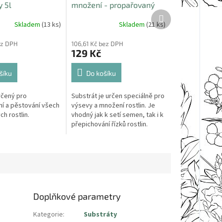
y 5l
množení - propařovaný
Další
15l
produkt
Skladem
(13 ks)
Skladem
(21 ks)
ez DPH
106,61 Kč bez DPH
129 Kč
šíku
Do košíku
rčený pro
Substrát je určen speciálně pro
í a pěstování všech
výsevy a množení rostlin. Je
ch rostlin.
vhodný jak k setí semen, tak i k
přepichování řízků rostlin.
Doplňkové parametry
Kategorie
:
Substráty