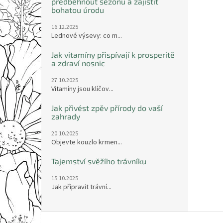
předběhnout sezónu a zajistit
bohatou úrodu
16.12.2025
Lednové výsevy: co m...
Jak vitamíny přispívají k prosperitě
a zdraví nosnic
27.10.2025
Vitamíny jsou klíčov...
Jak přivést zpěv přírody do vaší
zahrady
20.10.2025
Objevte kouzlo krmen...
Tajemství svěžího trávníku
15.10.2025
Jak připravit trávní...
Z