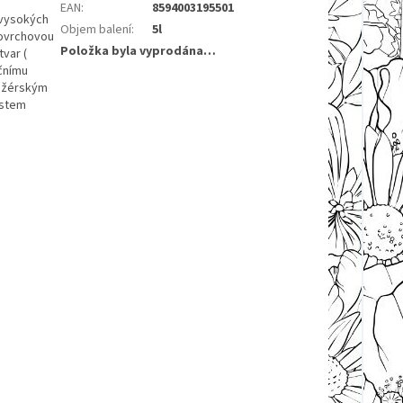
EAN
:
8594003195501
a vysokých
Objem balení
:
5l
povrchovou
Položka byla vyprodána…
tvar (
ačnímu
anžérským
ostem