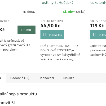
rostliny 5l Hoštický
sukulent
Na dotaz
Skladem
(26 ks)
 Kč bez
37,11 Kč bez DPH
98,35 Kč b
44,90 Kč
119 Kč
Kč
DETAIL
Do košíku
Do ko
it je průmyslově
vaný granulovaný jíl s
HOŠTICKÝ SUBSTRÁT PRO
Substrát u
ým povrchem.
POKOJOVÉ ROSTLINY je
přesazován
vyroben ze směsi vytříděné
suchomilný
světlé a tmavé rašeliny,
prosetého jemně tříděného
křemičitého písku, perlitu,
přírodní jílovité složky a...
s
Podobné (10)
Hodnocení
Diskuze
ailní popis produktu
amzit 5l