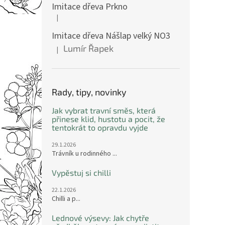
Imitace dřeva Prkno
|
Hodnocení produktu je 5 z 5 hvězdiček.
Imitace dřeva Nášlap velký NO3
Lumír Řapek
|
Hodnocení produktu je 5 z 5 hvězdiček.
Rady, tipy, novinky
Jak vybrat travní směs, která
přinese klid, hustotu a pocit, že
tentokrát to opravdu vyjde
29.1.2026
Trávník u rodinného ...
Vypěstuj si chilli
22.1.2026
Chilli a p...
Lednové výsevy: Jak chytře