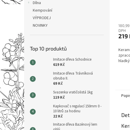
Dílna
Kempování
VÝPRODEJ
NOVINKY
180,99
DPH
219 
Top 10 produktů
Keramz
zpraco
Imitace dřeva Schodnice
hladk
619 Kč
Imitace dřeva Trávníková
obruba II.
69 Kč
Svazenka vratičolistá 1kg
Popi
119 Kč
Kapkovač s regulací 150mm 0 -
10 litrů za hodinu
Det
22 Kč
Imitace dřeva Bazénový lem
Ker
oblý