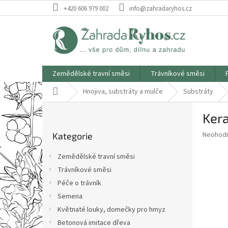
Přejít
+420 606 979 002
info@zahradaryhos.cz
na
obsah
Zemědělské travní směsi
Trávníkové směsi
Domů
Hnojiva, substráty a mulče
Substráty
P
Kera
o
Přeskočit
s
Průměr
Neohod
Kategorie
kategorie
t
hodnoce
r
produkt
Zemědělské travní směsi
a
je
Trávníkové směsi
0,0
n
z
Péče o trávník
n
5
í
Semena
hvězdič
p
Květnaté louky, domečky pro hmyz
a
Betonová imitace dřeva