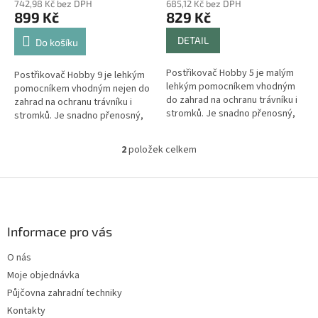
ů
742,98 Kč bez DPH
685,12 Kč bez DPH
899 Kč
829 Kč
DETAIL
Do košíku
Postřikovač Hobby 5 je malým
Postřikovač Hobby 9 je lehkým
lehkým pomocníkem vhodným
pomocníkem vhodným nejen do
do zahrad na ochranu trávníku i
zahrad na ochranu trávníku i
stromků. Je snadno přenosný,
stromků. Je snadno přenosný,
vyrobený z kvalitních materiálů.
vyrobený z kvalitních materiálů.
Vybaven je tyčí dlouhou 50...
Vybaven je tyčí dlouhou 70...
2
položek celkem
O
v
l
Z
á
á
d
p
a
a
Informace pro vás
c
t
í
O nás
í
p
Moje objednávka
r
v
Půjčovna zahradní techniky
k
Kontakty
y