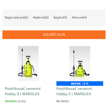
Ř
a
Nejprodávanější
Nejlevnější
Nejdražší
Abecedně
z
e
n
OTEVŘÍT FILTR
í
p
V
r
ý
o
p
d
i
u
s
k
p
t
r
ů
o
849 Kč
–2 %
d
Postřikovač ramenní
Postřikovač ramenní
u
Hobby 9 l MAROLEX
Hobby 5 l MAROLEX
k
Skladem
(1 ks)
Na dotaz
t