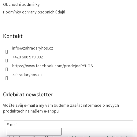
Obchodní podmínky
v
ý
Podmínky ochrany osobních údajů
p
i
s
u
Kontakt
info
@
zahradaryhos.cz
+420 606 979 002
https://www.facebook.com/prodejnaRYHOS
zahradaryhos.cz
Odebírat newsletter
Vložte svůj e-mail a my vám budeme zasílat informace o nových
produktech na našem e-shopu.
E-mail