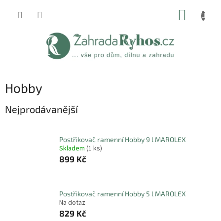
Přejít
NÁKUP
na
obsah
KOŠÍK
Hobby
Nejprodávanější
Postřikovač ramenní Hobby 9 l MAROLEX
Skladem
(1 ks)
899 Kč
Postřikovač ramenní Hobby 5 l MAROLEX
Na dotaz
829 Kč