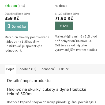
MAROLEX
semena NEJ
Skladem
(2 ks)
Na dotaz
296,69 Kč bez DPH
64,20 Kč bez DPH
359 Kč
71,90 Kč
DETAIL
Do košíku
Má kulatější a mírně větší plod
Malý ruční tlakový postřikovač s
než nehybridní HOKKAIDO.
nádobou na 1,5l kapaliny.
Odlišuje se od něj také
Postřikovač je spolehlivý a
vyrovnanějším tvarem plodů a
jednoduchý.
vyšším výnosem. Odrůda velmi
vhodná na pečení, vaření a
smažení.
Popis
Podobné (10)
Hodnocení
Diskuze
Detailní popis produktu
Hnojivo na okurky, cukety a dýně Hoštické
tekuté 500ml
Hoštické kapalné hnojivo obsahuje přírodní guáno, pocházející z