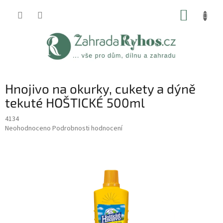
Přejít
NÁKUP
na
obsah
KOŠÍK
Hnojivo na okurky, cukety a dýně
tekuté HOŠTICKÉ 500ml
4134
Průměrné
Neohodnoceno
Podrobnosti hodnocení
hodnocení
produktu
je
0,0
z
5
hvězdiček.