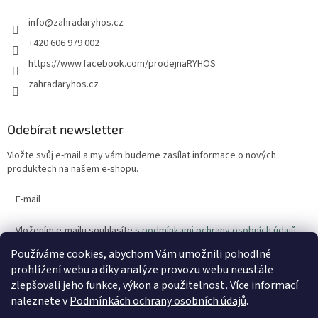
info
@
zahradaryhos.cz
+420 606 979 002
https://www.facebook.com/prodejnaRYHOS
zahradaryhos.cz
Odebírat newsletter
Vložte svůj e-mail a my vám budeme zasílat informace o nových
produktech na našem e-shopu.
E-mail
Vložením e-mailu souhlasíte s
podmínkami ochrany osobních údajů
Používáme cookies, abychom Vám umožnili pohodlné
PŘIHLÁSIT SE
prohlížení webu a díky analýze provozu webu neustále
zlepšovali jeho funkce, výkon a použitelnost
.
Více informací
naleznete v
Podmínkách ochrany osobních údajů
.