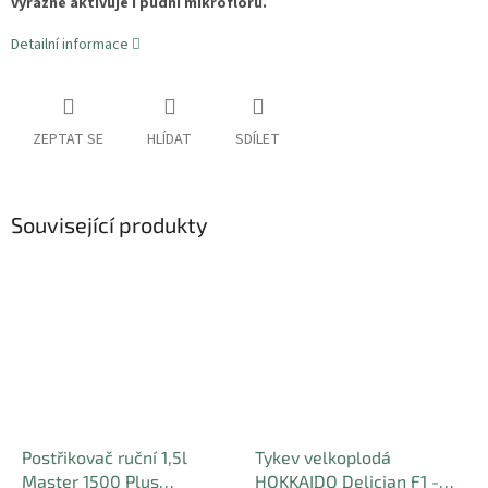
výrazně aktivuje i půdní mikroflóru.
Detailní informace
ZEPTAT SE
HLÍDAT
SDÍLET
Související produkty
Postřikovač ruční 1,5l
Tykev velkoplodá
Master 1500 Plus
HOKKAIDO Delician F1 -