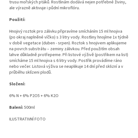
trusu mořských ptáků. Rostlinám dodává nejen potřebné živiny,
ale výrazně aktivuje i půdní mikroflóru.
Použití:
Hnojivý roztok pro zálivku připravíme smícháním 15 ml hnojiva
(po okraj naplněné víčko) s 3 litry vody. Rostliny hnojíme 1x týdně
v době vegetace (duben - srpen). Roztok s hnojivem aplikujeme
na povrch substrátu – zeminy zálivkou. Před použitím obsah
lahve důkladně protřepeme. Při listové výživě (postřikem na list)
smícháme 15 ml hnojiva s 6 litry vody. Postřik provádíme ráno
nebo večer. Listová výživa se neaplikuje 14 dní před sklizní a v
průběhu sklízeni plodů.
Složení:
6% N + 6% P2O5 + 6% K2O
Balení:
500ml
ILUSTRATIVNÍ FOTO