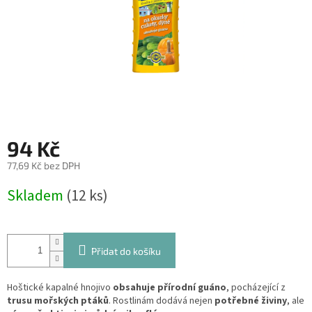
94 Kč
77,69 Kč bez DPH
Měrná
Skladem
(12 ks)
cena:
Přidat do košíku
Hoštické kapalné hnojivo
obsahuje přírodní guáno
, pocházející z
trusu mořských ptáků
. Rostlinám dodává nejen
potřebné živiny
, ale