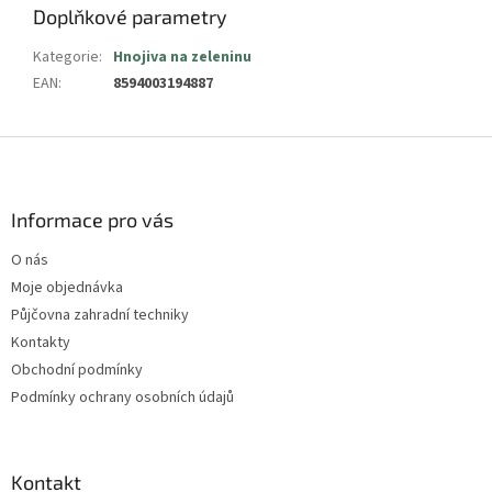
Doplňkové parametry
Kategorie
:
Hnojiva na zeleninu
EAN
:
8594003194887
Z
á
p
a
Informace pro vás
t
O nás
í
Moje objednávka
Půjčovna zahradní techniky
Kontakty
Obchodní podmínky
Podmínky ochrany osobních údajů
Kontakt