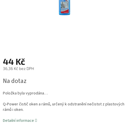
44 Kč
36,36 Kč bez DPH
Měrná
Na dotaz
cena:
Položka byla vyprodána…
Q-Power čistič oken a rámů, určený k odstranění nečistot z plastových
rámů i oken.
Detailní informace