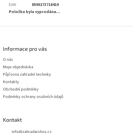
EAN
:
8590273718419
Položka byla vyprodána…
Z
á
p
a
Informace pro vás
t
O nás
í
Moje objednávka
Půjčovna zahradní techniky
Kontakty
Obchodní podmínky
Podmínky ochrany osobních údajů
Kontakt
info
@
zahradaryhos.cz