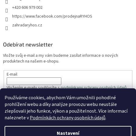
+420 606 979 002
https://www.facebook.com/prodejnaRYHOS
zahradaryhos.cz
Odebírat newsletter
Vložte svůj e-mail a my vám budeme zasílat informace o nových
produktech na našem e-shopu.
E-mail
Vložením e-mailu souhlasíte s
podmínkami ochrany osobních údajů
Používáme cookies, abychom Vám umožnili pohodlné
PŘIHLÁSIT SE
prohlížení webu a díky analýze provozu webu neustále
zlepšovali jeho funkce, výkon a použitelnost
.
Více informací
naleznete v
Podmínkách ochrany osobních údajů
.
Vytvořil Shoptet
Nastavení