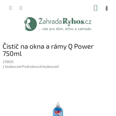
Přejít
NÁKUP
na
obsah
KOŠÍK
Čistič na okna a rámy Q Power
750ml
278833
Průměrné
1 hodnocení
Podrobnosti hodnocení
hodnocení
produktu
je
5,0
z
5
hvězdiček.