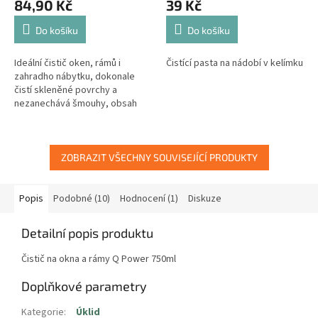
84,90 Kč
39 Kč
Do košíku
Do košíku
Ideální čistič oken, rámů i
Čistící pasta na nádobí v kelímku
zahradho nábytku, dokonale
čistí skleněné povrchy a
nezanechává šmouhy, obsah
alkoholu zvyšuje čistící
vlastnosti díky rychlejšímu
odpaření produktu,...
ZOBRAZIT VŠECHNY SOUVISEJÍCÍ PRODUKTY
Popis
Podobné (10)
Hodnocení (1)
Diskuze
Detailní popis produktu
Čistič na okna a rámy Q Power 750ml
Doplňkové parametry
Kategorie
:
Úklid