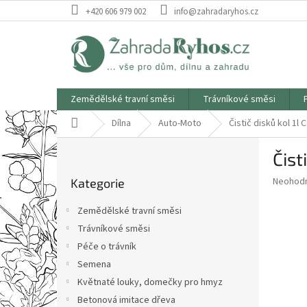
Přejít
+420 606 979 002
info@zahradaryhos.cz
na
obsah
Zemědělské travní směsi
Trávníkové směsi
Domů
Dílna
Auto-Moto
Čistič disků kol 1l 
P
Čist
o
Přeskočit
s
Průměr
Neohod
Kategorie
kategorie
t
hodnoce
r
produkt
Zemědělské travní směsi
a
je
Trávníkové směsi
0,0
n
z
Péče o trávník
n
5
í
Semena
hvězdič
p
Květnaté louky, domečky pro hmyz
a
Betonová imitace dřeva