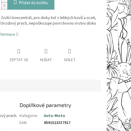
Přidat do košíku
í čistící koncentrát, pro disky kol z lehkých kovů a oceli,
í brzdový prach, nepoškozuje povrchovou vrstvu disku
informace
ZEPTAT SE
HLÍDAT
SDÍLET
Doplňkové parametry
dový prach.
Kategorie
:
Auto-Moto
EAN
:
8591522337917