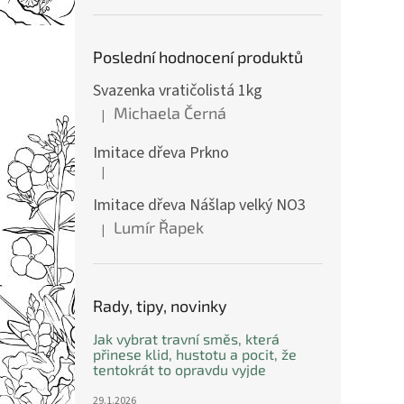
Poslední hodnocení produktů
Svazenka vratičolistá 1kg
Michaela Černá
|
Hodnocení produktu je 5 z 5 hvězdiček.
Imitace dřeva Prkno
|
Hodnocení produktu je 5 z 5 hvězdiček.
Imitace dřeva Nášlap velký NO3
Lumír Řapek
|
Hodnocení produktu je 5 z 5 hvězdiček.
Rady, tipy, novinky
Jak vybrat travní směs, která
přinese klid, hustotu a pocit, že
tentokrát to opravdu vyjde
29.1.2026