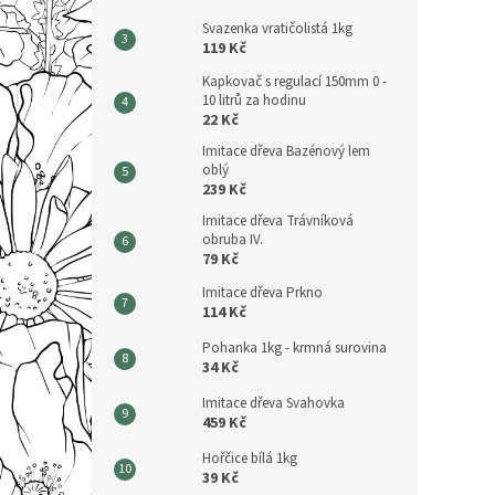
Svazenka vratičolistá 1kg
119 Kč
Kapkovač s regulací 150mm 0 -
10 litrů za hodinu
22 Kč
Imitace dřeva Bazénový lem
oblý
239 Kč
Imitace dřeva Trávníková
obruba IV.
79 Kč
Imitace dřeva Prkno
114 Kč
Pohanka 1kg - krmná surovina
34 Kč
Imitace dřeva Svahovka
459 Kč
Hořčice bílá 1kg
39 Kč