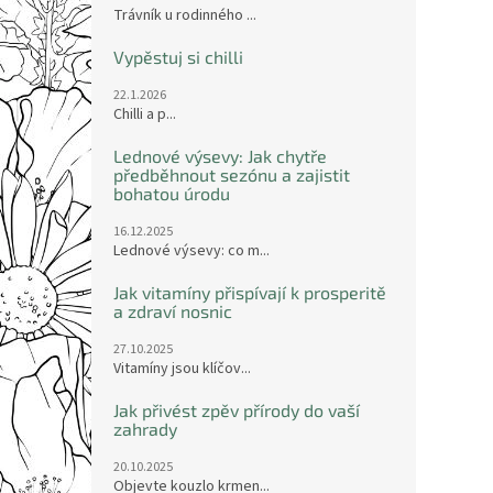
Trávník u rodinného ...
Vypěstuj si chilli
22.1.2026
Chilli a p...
Lednové výsevy: Jak chytře
předběhnout sezónu a zajistit
bohatou úrodu
16.12.2025
Lednové výsevy: co m...
Jak vitamíny přispívají k prosperitě
a zdraví nosnic
27.10.2025
Vitamíny jsou klíčov...
Jak přivést zpěv přírody do vaší
zahrady
20.10.2025
Objevte kouzlo krmen...