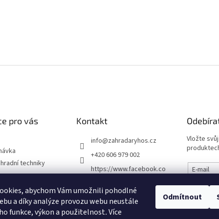
e pro vás
Kontakt
Odebíra
Vložte svů
info
@
zahradaryhos.cz
produktech
návka
+420 606 979 002
hradní techniky
https://www.facebook.co
E-mail
m/prodejnaRYHOS
podmínky
ookies, abychom Vám umožnili pohodlné
Vložením
zahradaryhos.cz
Odmítnout
chrany osobních
údajů
ebu a díky analýze provozu webu neustále
eho funkce, výkon a použitelnost
.
Více