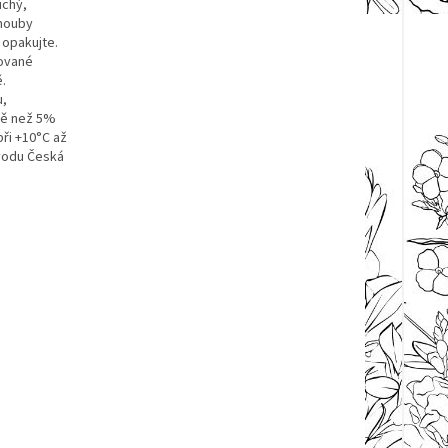
uchý,
 houby
 opakujte.
kované
.
u,
ně než 5%
při +10°C až
vodu Česká