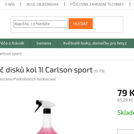
O NÁS
MOJE OBJEDNÁVKA
PŮJČOVNA ZAHRADNÍ TECHNIKY
HLEDAT
Péče o trávník
Semena
Květnaté louky, domečky pro hmyz
Carlson sport
ič disků kol 1l Carlson sport
33.791
né
noceno
Podrobnosti hodnocení
ní
79 
u
65,29 Kč
Měrná
Skla
cena:
ek.