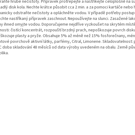
raňte hrubé nečistoty. Přípravek protřepejte a nastříkejte celoplošně na s
ladlý disk kola. Nechte krátce působit cca 2 min. a za pomoci kartáče nebo
anicky odstraňte nečistoty a opláchněte vodou. V případě potřeby postup
chte nastříkaný přípravek zaschnout. Nepoužívejte na slunci. Zasažené la
hy ihned omyjte vodou. Doporučujeme nejdříve vyzkoušet na skrytém místě
nosti: čistící koncentrát, rozpouští brzdný prach, nepoškozuje povrch disk
škozuje plasty a pryže. Obsahuje 5% až méně než 15% fosforečnany, mé
tové povrchově aktivní látky, parfémy, Citral, Limonene. Skladovatelnost: 
C doba skladování 48 měsíců od data výroby uvedeném na obalu. Země pů
lika.