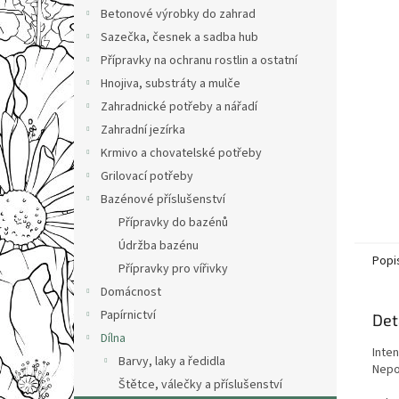
n
Betonové výrobky do zahrad
e
Sazečka, česnek a sadba hub
l
Přípravky na ochranu rostlin a ostatní
Hnojiva, substráty a mulče
Zahradnické potřeby a nářadí
Zahradní jezírka
Krmivo a chovatelské potřeby
Grilovací potřeby
Bazénové příslušenství
Přípravky do bazénů
Údržba bazénu
Popi
Přípravky pro vířivky
Domácnost
Papírnictví
Det
Dílna
Inten
Barvy, laky a ředidla
Nepo
Štětce, válečky a příslušenství