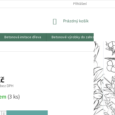
KONTAKTY
OBCHODNÍ PODMÍNKY
PODMÍNKY OCHRANY OSOBNÍCH
Přihlášení
NÁKUPNÍ
Prázdný košík
KOŠÍK
Betonová imitace dřeva
Betonové výrobky do zahrad
Saze
Kč
 bez DPH
dem
(3 ks)