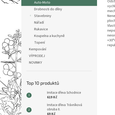
Odst
Auto-Moto
vych
Drobnosti do dílny
mech
Stavebniny
Nene
ploc
Nářadí
Vlast
Rukavice
nepo
neion
Koupelna a kuchyně
+30°
Topení
repub
Kempování
VÝPRODEJ
NOVINKY
Top 10 produktů
Imitace dřeva Schodnice
619 Kč
Imitace dřeva Trávníková
obruba II.
69 Kč