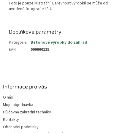
Foto je pouze ilustrační.
Barevnost výrobků se může od
uvedené fotografie lišit.
Doplňkové parametry
Kategorie
:
Betonové výrobky do zahrad
EAN
:
000000125
Z
á
p
a
Informace pro vás
t
O nás
í
Moje objednávka
Půjčovna zahradní techniky
Kontakty
Obchodní podmínky