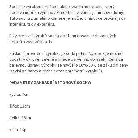
Socha je vyrobena z ušlechtilého kvalitního betonu, který
odolává nepříznivým povětrnostním vlivům a je mrazuvzdorný.
Tuto sochu z umělého kamene je možno umístit celoročně jak v
interiéru, tak v exteriéru.
Díky precizní výrobě socha z betonu dosahuje dokonalých
detailů a vysoké kvality.
Základní provedení výrobku je šedá patina. Výrobek je možné
dodat i v okrové, zelené a hnědé barvě (viz obrázek). Cena za
barevnou úpravu výrobku se navýší o 10%-30% ze základní ceny
(závisí od barvy a technických parametrů výrobků).
PARAMETRY ZAHRADNÍ BETONOVÉ SOCHY:
výška: 7cm
šířka: 13cm
délka: 26cm
váha: 1kg