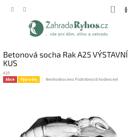
Přejít
NÁKUP
na
obsah
KOŠÍK
Betonová socha Rak A25 VÝSTAVNÍ
KUS
A25
Průměrné
Neohodnoceno
Podrobnosti hodnocení
Akce
Výprodej
hodnocení
produktu
je
0,0
z
5
hvězdiček.