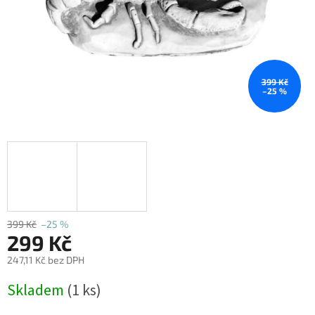
399 Kč
–25 %
399 Kč
–25 %
299 Kč
247,11 Kč bez DPH
Měrná
Skladem
(1 ks)
cena: