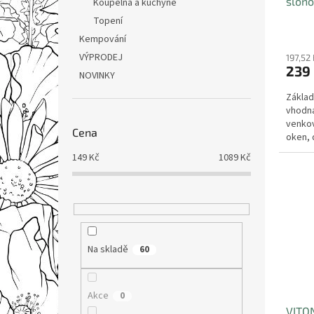
slono
Koupelna a kuchyně
Topení
Kempování
VÝPRODEJ
197,52
239
NOVINKY
Základ
vhodná
venkov
Cena
oken, 
výrobní
149
Kč
1089
Kč
Na skladě
60
Akce
0
VITON