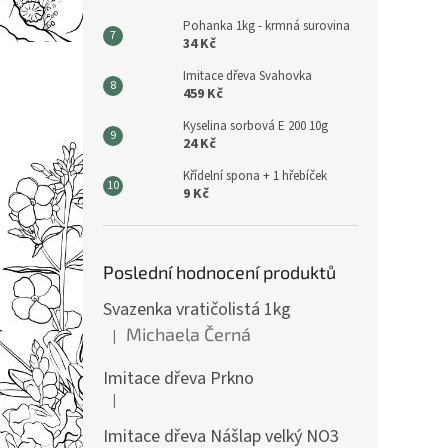
Pohanka 1kg - krmná surovina
34 Kč
Imitace dřeva Svahovka
459 Kč
Kyselina sorbová E 200 10g
24 Kč
Křídelní spona + 1 hřebíček
9 Kč
Poslední hodnocení produktů
Svazenka vratičolistá 1kg
Michaela Černá
|
Hodnocení produktu je 5 z 5 hvězdiček.
Imitace dřeva Prkno
|
Hodnocení produktu je 5 z 5 hvězdiček.
Imitace dřeva Nášlap velký NO3