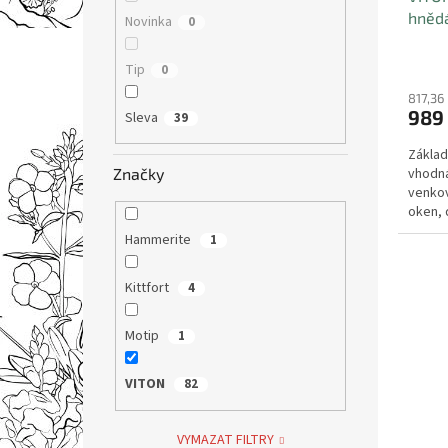
hnědá
Novinka
0
Tip
0
817,36
989
Sleva
39
Základ
Značky
vhodná
venkov
oken, 
výrobní
Hammerite
1
Kittfort
4
Motip
1
VITON
82
VYMAZAT FILTRY