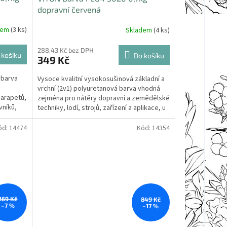
dopravní červená
dem
(3 ks)
Skladem
(4 ks)
288,43 Kč bez DPH
 košíku
Do košíku
349 Kč
 barva
Vysoce kvalitní vysokosušinová základní a
vrchní (2v1) polyuretanová barva vhodná
parapetů,
zejména pro nátěry dopravní a zemědělské
vníků,
techniky, lodí, strojů, zařízení a aplikace, u
nichž...
ód:
14474
Kód:
14354
Sleva
269 Kč
849 Kč
–7 %
–17 %