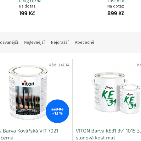
0,7kg černá
kost mat
Na dotaz
Na dotaz
199 Kč
899 Kč
dávanější
Nejlevnější
Nejdražší
Abecedně
Kód:
14134
K
229 Kč
–13 %
 Barva Kovářská VIT 7021
VITON Barva KE31 3v1 1015 3
 černá
slonová kost mat