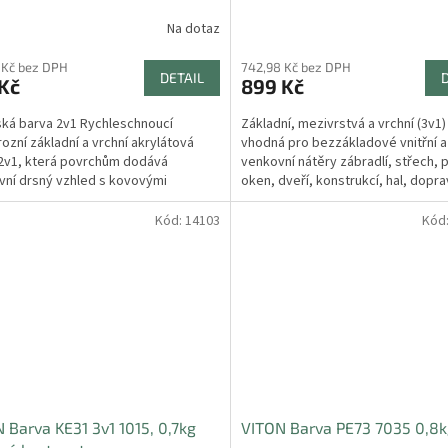
Na dotaz
 Kč bez DPH
742,98 Kč bez DPH
DETAIL
Kč
899 Kč
ká barva 2v1 Rychleschnoucí
Základní, mezivrstvá a vrchní (3v1)
rozní základní a vrchní akrylátová
vhodná pro bezzákladové vnitřní a
2v1, která povrchům dodává
venkovní nátěry zábradlí, střech, 
ivní drsný vzhled s kovovými
oken, dveří, konstrukcí, hal, dopra
ckými odlesky, podobnými...
výrobních...
Kód:
14103
Kód
 Barva KE31 3v1 1015, 0,7kg
VITON Barva PE73 7035 0,8k