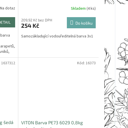
Na dotaz
Skladem
(4 ks)
209,92 Kč bez DPH
DETAIL
Do košíku
254 Kč
 barva
Samozákladující vodouředitelná barva 3v1
parapetů,
vníků,
:
1637312
Kód:
16373
g šedá
VITON Barva PE73 6029 0,8kg