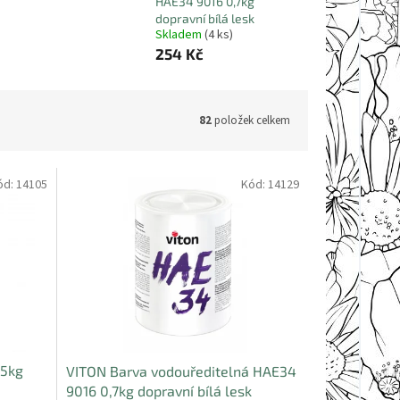
HAE34 9016 0,7kg
dopravní bílá lesk
Skladem
(4 ks)
254 Kč
82
položek celkem
ód:
14105
Kód:
14129
,5kg
VITON Barva vodouředitelná HAE34
9016 0,7kg dopravní bílá lesk