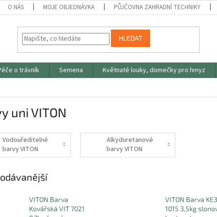
O NÁS
MOJE OBJEDNÁVKA
PŮJČOVNA ZAHRADNÍ TECHNIKY
HLEDAT
Péče o trávník
Semena
Květnaté louky, domečky pro hmyz
y uni VITON
Vodouředitelné
Alkyduretanové
barvy VITON
barvy VITON
odávanější
VITON Barva
VITON Barva KE3
Kovářská VIT 7021
1015 3,5kg slono