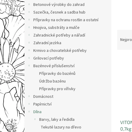
n
Betonové výrobky do zahrad
e
Sazečka, česnek a sadba hub
l
Přípravky na ochranu rostlin a ostatní
Hnojiva, substráty a mulče
Ř
Zahradnické potřeby a nářadí
a
Nejpro
Zahradní jezírka
z
Krmivo a chovatelské potřeby
e
V
n
Grilovací potřeby
ý
í
Bazénové příslušenství
p
p
Přípravky do bazénů
i
r
Údržba bazénu
s
o
Přípravky pro vířivky
p
d
Domácnost
r
u
o
k
Papírnictví
d
t
Dílna
u
ů
Barvy, laky a ředidla
VITON
k
Tekuté lazury na dřevo
0,7kg
t