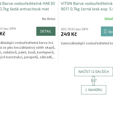
N Barva vodouředitelná HAE30
VITON Barva vodouřediteln
0,7kg šedá antracitová mat
9017 0,7kg černá lesk exp. 5
Na dotaz
Skla
 Kč bez DPH
205,79 Kč bez DPH
DETAIL
Do
 Kč
249 Kč
kladující vodouředitelná barva 3v1
Samozákladující vodouředitelná b
á se jako bezzákladový nátěr okapů,
í, radiátorů, palet, boxů, kontejnerů,
ých konstrukcí, parapetů, zábradlí,...
NAČÍST 12 DALŠÍCH
S
1
7
O
t
r
v
NAHORU
á
l
n
á
k
d
o
a
v
c
á