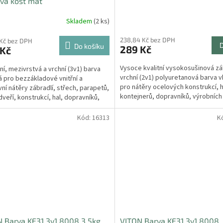
vá kost mat
Skladem
(2 ks)
238,84 Kč bez DPH
 Kč bez DPH
Do košíku
289 Kč
 Kč
Vysoce kvalitní vysokosušinová zá
ní, mezivrstvá a vrchní (3v1) barva
vrchní (2v1) polyuretanová barva 
 pro bezzákladové vnitřní a
pro nátěry ocelových konstrukcí, h
ní nátěry zábradlí, střech, parapetů,
kontejnerů, dopravníků, výrobních 
dveří, konstrukcí, hal, dopravníků,
strojů a...
ch...
Kód:
16313
K
 Barva KE31 3v1 8008 3,5kg
VITON Barva KE31 3v1 8008, 