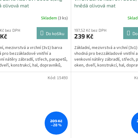
 olivová mat
hnědá olivová mat
Skladem
(3 ks)
Skla
 Kč bez DPH
197,52 Kč bez DPH
Do košíku
Do
 Kč
239 Kč
ní, mezivrstvá a vrchní (3v1) barva
Základní, mezivrstvá a vrchní (3v1)
 pro bezzákladové vnitřní a
vhodná pro bezzákladové vnitřní a
ní nátěry zábradlí, střech, parapetů,
venkovní nátěry zábradlí, střech, 
dveří, konstrukcí, hal, dopravníků,
oken, dveří, konstrukcí, hal, dopra
ch...
výrobních...
Kód:
15493
K
Sleva
209 Kč
–28 %