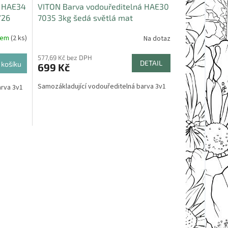
á HAE34
VITON Barva vodouředitelná HAE30
/26
7035 3kg šedá světlá mat
dem
(2 ks)
Na dotaz
577,69 Kč bez DPH
DETAIL
 košíku
699 Kč
Samozákladující vodouředitelná barva 3v1
arva 3v1