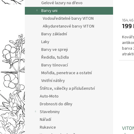
Gelové lazury na dřevo
ů
Barvy uni
Vodouředitelné barvy VITON
164,46
199 
Alkyduretanové barvy VITON
Barvy základní
Kovářs
Laky
antiko
barva 
Barvy ve spreji
atrakt
Ředidla, tužidla
metali
Barvy tónovací
Mořidla, penetrace a ostatní
Vnitřní nátěry
Štětce, válečky a příslušenství
Auto-Moto
Drobnosti do dílny
Stavebniny
Nářadí
Rukavice
VITON