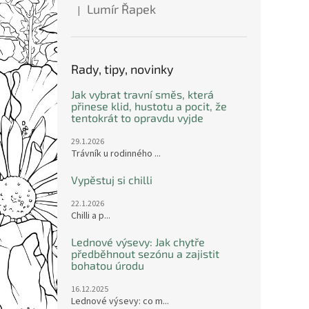
Lumír Řapek
|
Hodnocení produktu je 5 z 5 hvězdiček.
Rady, tipy, novinky
Jak vybrat travní směs, která
přinese klid, hustotu a pocit, že
tentokrát to opravdu vyjde
29.1.2026
Trávník u rodinného ...
Vypěstuj si chilli
22.1.2026
Chilli a p...
Lednové výsevy: Jak chytře
předběhnout sezónu a zajistit
bohatou úrodu
16.12.2025
Lednové výsevy: co m...