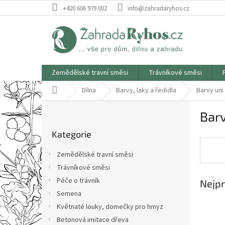
Přejít
+420 606 979 002
info@zahradaryhos.cz
na
obsah
Zemědělské travní směsi
Trávníkové směsi
Domů
Dílna
Barvy, laky a ředidla
Barvy uni
P
Barv
o
Přeskočit
s
Kategorie
kategorie
t
r
Zemědělské travní směsi
a
Trávníkové směsi
n
Péče o trávník
Nejpr
n
í
Semena
p
Květnaté louky, domečky pro hmyz
a
Betonová imitace dřeva