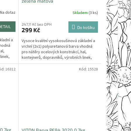
zelená mátová
Na dotaz
Skladem
(3 ks)
247,11 Kč bez DPH
DETAIL
Do košíku
299 Kč
kladní a
Vysoce kvalitní vysokosušinová základní a
vhodná
vrchní (2v1) polyuretanová barva vhodná
al,
pro nátěry ocelových konstrukcí, hal,
linek,
kontejnerů, dopravníků, výrobních linek,
strojů a...
ód:
16312
Kód:
15528
0,7kg
VITON Barva PE84 3020 0,7kg