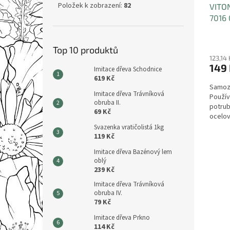
Položek k zobrazení:
82
VITO
7016 
Top 10 produktů
123,14
149
Imitace dřeva Schodnice
619 Kč
Samozá
Imitace dřeva Trávníková
Použív
obruba II.
potrub
69 Kč
ocelov
Svazenka vratičolistá 1kg
119 Kč
Imitace dřeva Bazénový lem
oblý
239 Kč
Imitace dřeva Trávníková
obruba IV.
79 Kč
Imitace dřeva Prkno
114 Kč