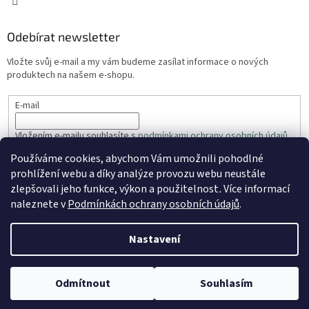
Odebírat newsletter
Vložte svůj e-mail a my vám budeme zasílat informace o nových
produktech na našem e-shopu.
E-mail
Vložením e-mailu souhlasíte s
podmínkami ochrany osobních údajů
Používáme cookies, abychom Vám umožnili pohodlné
PŘIHLÁSIT SE
prohlížení webu a díky analýze provozu webu neustále
zlepšovali jeho funkce, výkon a použitelnost
.
Více informací
naleznete v
Podmínkách ochrany osobních údajů
.
Vytvořil Shoptet
Nastavení
Copyright 2026
ZahradaRyhos.cz
. Všechna práva vyhrazena.
Odmítnout
Souhlasím
Upravit nastavení cookies