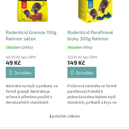
i
r
s
o
p
d
r
u
o
k
d
t
Rodenticid Granule 150g
Rodenticid Parafínové
u
ů
Ratimor sáček
bloky 300g Ratimor
k
Skladem
(24 ks)
Skladem
(9 ks)
t
ů
40,50 Kč bez DPH
123,14 Kč bez DPH
49 Kč
149 Kč
Do košíku
Do košíku
Nástraha na myši a potkany ve
Požerová nástraha ve formě
formě granulí. Nástraha je
parafinových bloků k
určena k přímému použití v
jednorázovému hubení myší
deratizačních staničkách
domácích, potkanů a krys ve
vlhkém prostředí.
2
položek celkem
O
v