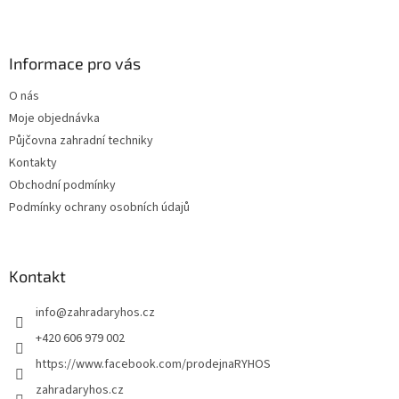
l
Z
á
á
d
p
a
a
Informace pro vás
c
t
í
O nás
í
p
Moje objednávka
r
v
Půjčovna zahradní techniky
k
Kontakty
y
Obchodní podmínky
v
ý
Podmínky ochrany osobních údajů
p
i
s
u
Kontakt
info
@
zahradaryhos.cz
+420 606 979 002
https://www.facebook.com/prodejnaRYHOS
zahradaryhos.cz