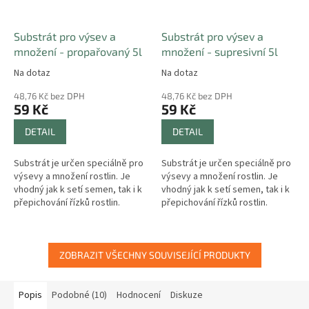
Substrát pro výsev a
Substrát pro výsev a
množení - propařovaný 5l
množení - supresivní 5l
Na dotaz
Na dotaz
48,76 Kč bez DPH
48,76 Kč bez DPH
59 Kč
59 Kč
DETAIL
DETAIL
Substrát je určen speciálně pro
Substrát je určen speciálně pro
výsevy a množení rostlin. Je
výsevy a množení rostlin. Je
vhodný jak k setí semen, tak i k
vhodný jak k setí semen, tak i k
přepichování řízků rostlin.
přepichování řízků rostlin.
ZOBRAZIT VŠECHNY SOUVISEJÍCÍ PRODUKTY
Popis
Podobné (10)
Hodnocení
Diskuze