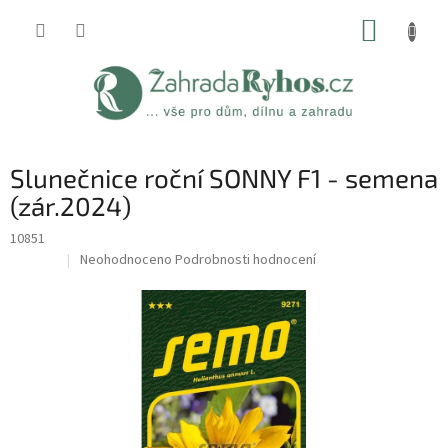
Přejít
NÁKUP
na
obsah
KOŠÍK
Slunečnice roční SONNY F1 - semena
(zár.2024)
10851
Průměrné
Neohodnoceno
Podrobnosti hodnocení
Sleva
hodnocení
produktu
je
0,0
z
5
hvězdiček.