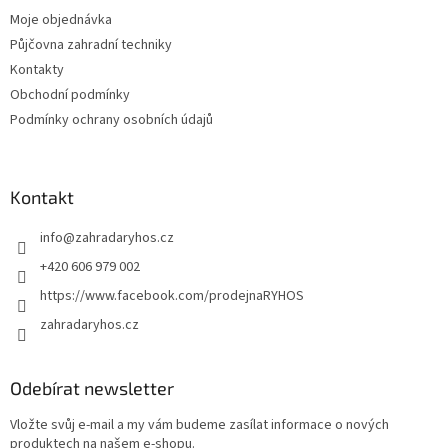
í
Moje objednávka
Půjčovna zahradní techniky
Kontakty
Obchodní podmínky
Podmínky ochrany osobních údajů
Kontakt
info
@
zahradaryhos.cz
+420 606 979 002
https://www.facebook.com/prodejnaRYHOS
zahradaryhos.cz
Odebírat newsletter
Vložte svůj e-mail a my vám budeme zasílat informace o nových
produktech na našem e-shopu.