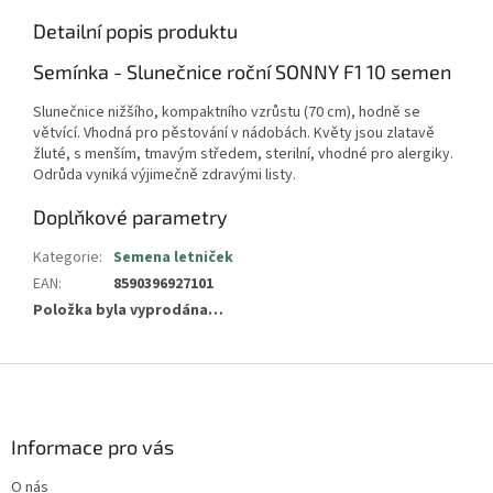
Detailní popis produktu
Semínka - Slunečnice roční SONNY F1 10 semen
Slunečnice nižšího, kompaktního vzrůstu (70 cm), hodně se
větvící. Vhodná pro pěstování v nádobách. Květy jsou zlatavě
žluté, s menším, tmavým středem, sterilní, vhodné pro alergiky.
Odrůda vyniká výjimečně zdravými listy.
Doplňkové parametry
Kategorie
:
Semena letniček
EAN
:
8590396927101
Položka byla vyprodána…
Z
á
p
a
Informace pro vás
t
O nás