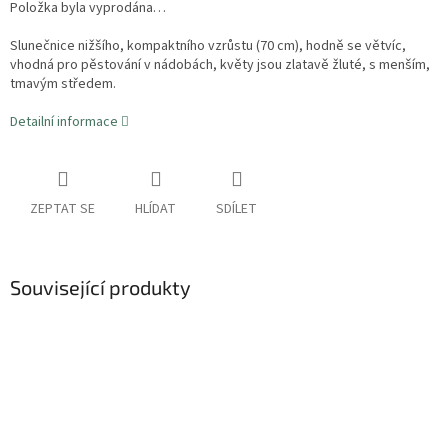
Položka byla vyprodána…
Slunečnice nižšího, kompaktního vzrůstu (70 cm), hodně se větvíc,
vhodná pro pěstování v nádobách, květy jsou zlatavě žluté, s menším,
tmavým středem.
Detailní informace
ZEPTAT SE
HLÍDAT
SDÍLET
Související produkty