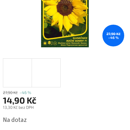
27,90 Kč
–46 %
27,90 Kč
–46 %
14,90 Kč
13,30 Kč bez DPH
Měrná
Na dotaz
cena: