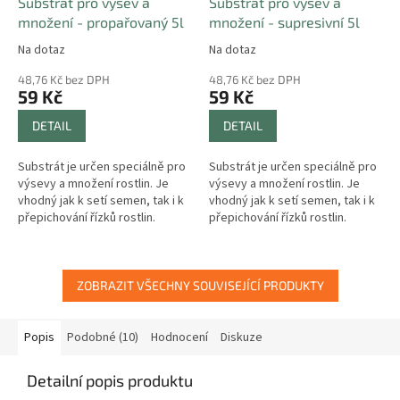
Substrát pro výsev a
Substrát pro výsev a
množení - propařovaný 5l
množení - supresivní 5l
Na dotaz
Na dotaz
48,76 Kč bez DPH
48,76 Kč bez DPH
59 Kč
59 Kč
DETAIL
DETAIL
Substrát je určen speciálně pro
Substrát je určen speciálně pro
výsevy a množení rostlin. Je
výsevy a množení rostlin. Je
vhodný jak k setí semen, tak i k
vhodný jak k setí semen, tak i k
přepichování řízků rostlin.
přepichování řízků rostlin.
ZOBRAZIT VŠECHNY SOUVISEJÍCÍ PRODUKTY
Popis
Podobné (10)
Hodnocení
Diskuze
Detailní popis produktu