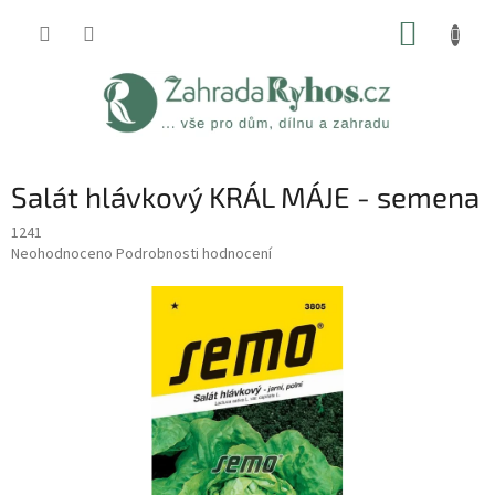
Přejít
NÁKUP
na
obsah
KOŠÍK
Salát hlávkový KRÁL MÁJE - semena
1241
Průměrné
Neohodnoceno
Podrobnosti hodnocení
hodnocení
produktu
je
0,0
z
5
hvězdiček.