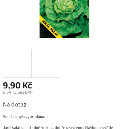
9,90 Kč
8,84 Kč bez DPH
Měrná
Na dotaz
cena:
Položka byla vyprodána…
Jarní salát se středně velkou, dobře uzavřenou hlávkou a světle