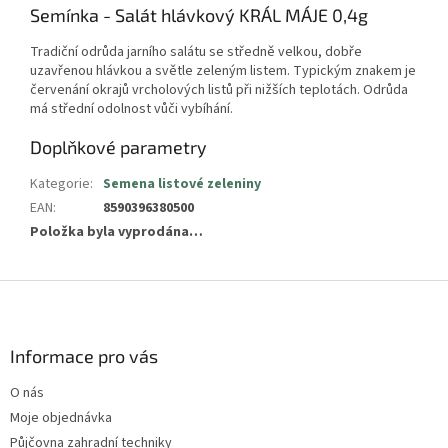
Semínka - Salát hlávkový KRÁL MÁJE 0,4g
Tradiční odrůda jarního salátu se středně velkou, dobře
uzavřenou hlávkou a světle zeleným listem. Typickým znakem je
červenání okrajů vrcholových listů při nižších teplotách. Odrůda
má střední odolnost vůči vybíhání.
Doplňkové parametry
Kategorie
:
Semena listové zeleniny
EAN
:
8590396380500
Položka byla vyprodána…
Z
á
p
a
Informace pro vás
t
O nás
í
Moje objednávka
Půjčovna zahradní techniky