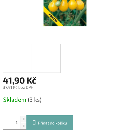
41,90 Kč
37,41 Kč bez DPH
Měrná
Skladem
(3 ks)
cena:
Přidat do košíku