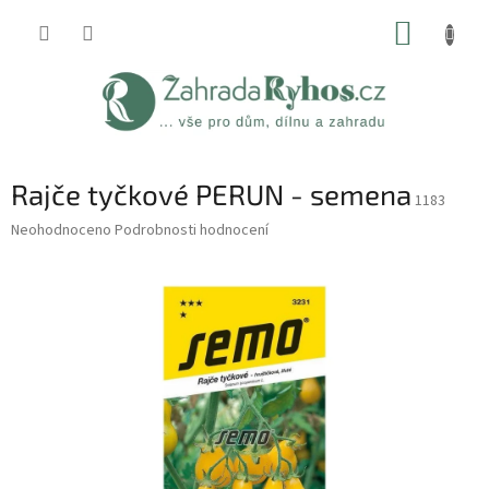
Přejít
NÁKUP
na
obsah
KOŠÍK
Rajče tyčkové PERUN - semena
1183
Průměrné
Neohodnoceno
Podrobnosti hodnocení
hodnocení
produktu
je
0,0
z
5
hvězdiček.