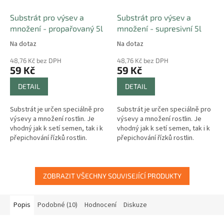
Substrát pro výsev a
Substrát pro výsev a
množení - propařovaný 5l
množení - supresivní 5l
Na dotaz
Na dotaz
48,76 Kč bez DPH
48,76 Kč bez DPH
59 Kč
59 Kč
DETAIL
DETAIL
Substrát je určen speciálně pro
Substrát je určen speciálně pro
výsevy a množení rostlin. Je
výsevy a množení rostlin. Je
vhodný jak k setí semen, tak i k
vhodný jak k setí semen, tak i k
přepichování řízků rostlin.
přepichování řízků rostlin.
ZOBRAZIT VŠECHNY SOUVISEJÍCÍ PRODUKTY
Popis
Podobné (10)
Hodnocení
Diskuze