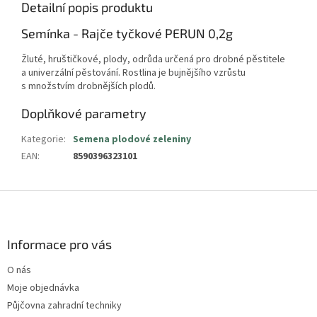
Detailní popis produktu
Semínka - Rajče tyčkové PERUN 0,2g
Žluté, hruštičkové, plody, odrůda určená pro drobné pěstitele
a univerzální pěstování. Rostlina je bujnějšího vzrůstu
s množstvím drobnějších plodů.
Doplňkové parametry
Kategorie
:
Semena plodové zeleniny
EAN
:
8590396323101
Z
á
p
a
Informace pro vás
t
O nás
í
Moje objednávka
Půjčovna zahradní techniky