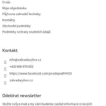
O nás
í
Moje objednávka
Půjčovna zahradní techniky
Kontakty
Obchodní podmínky
Podmínky ochrany osobních údajů
Kontakt
info
@
zahradaryhos.cz
+420 606 979 002
https://www.facebook.com/prodejnaRYHOS
zahradaryhos.cz
Odebírat newsletter
Vložte svůj e-mail a my vám budeme zasílat informace o nových