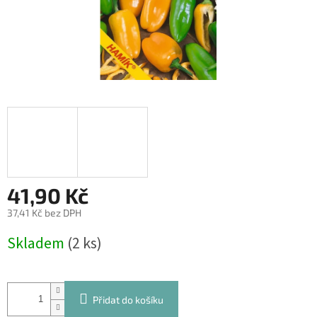
41,90 Kč
37,41 Kč bez DPH
Měrná
Skladem
(2 ks)
cena:
Přidat do košíku