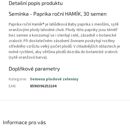
Detailní popis produktu
Semínka - Paprika roční HAMÍK, 30 semen
Paprika roční Hamík® je lahůdková Baby paprika s menšími, sytě
oranžovými plody lahodné chuti. Plody této papriky jsou téměř
bez semen a konzumují se i sterilují celé, zásadně v botanické
zralosti. Při dostatečném zásobení živinami poskytují rostliny
středního vzrůstu velký počet plodů. V chladnějších oblastech je
nutné rychlení, aby většina plodů dozrála do botanické zralosti
(sytě oranžová barva).
Doplňkové parametry
Kategorie
:
Semena plodové zeleniny
EAN
:
8590396252104
Z
á
p
a
Informace pro vás
t