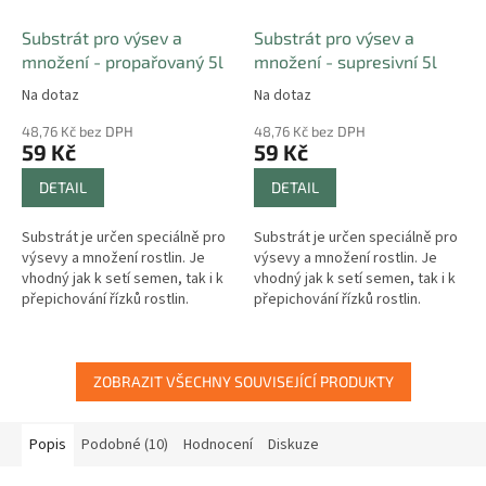
Substrát pro výsev a
Substrát pro výsev a
množení - propařovaný 5l
množení - supresivní 5l
Na dotaz
Na dotaz
48,76 Kč bez DPH
48,76 Kč bez DPH
59 Kč
59 Kč
DETAIL
DETAIL
Substrát je určen speciálně pro
Substrát je určen speciálně pro
výsevy a množení rostlin. Je
výsevy a množení rostlin. Je
vhodný jak k setí semen, tak i k
vhodný jak k setí semen, tak i k
přepichování řízků rostlin.
přepichování řízků rostlin.
ZOBRAZIT VŠECHNY SOUVISEJÍCÍ PRODUKTY
Popis
Podobné (10)
Hodnocení
Diskuze