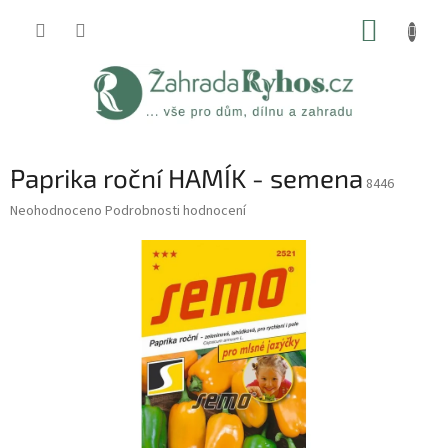
Přejít
NÁKUP
na
obsah
KOŠÍK
Paprika roční HAMÍK - semena
8446
Průměrné
Neohodnoceno
Podrobnosti hodnocení
hodnocení
produktu
je
0,0
z
5
hvězdiček.